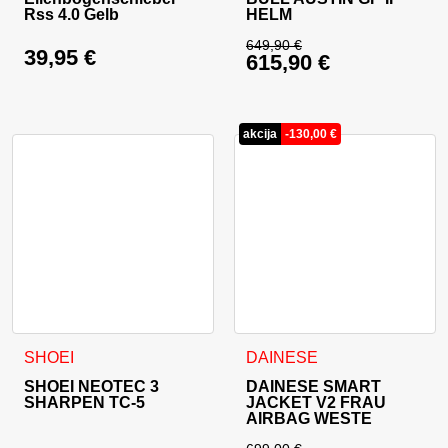
Rss 4.0 Gelb
HELM
649,90
€
39,95
€
615,90
€
Ursprünglicher Prei
Aktueller Preis ist: 
akcija
-
130,00
€
Dieses Produkt weist mehrere Varianten auf. Die Optionen 
Dieses Produkt weist mehrer
SHOEI
DAINESE
SHOEI NEOTEC 3
DAINESE SMART
SHARPEN TC-5
JACKET V2 FRAU
AIRBAG WESTE