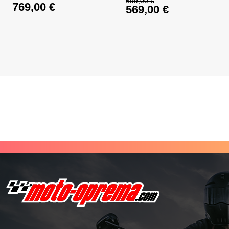
699,00
€
769,00
€
569,00
€
Ursprünglicher Prei
Aktueller Preis ist: 