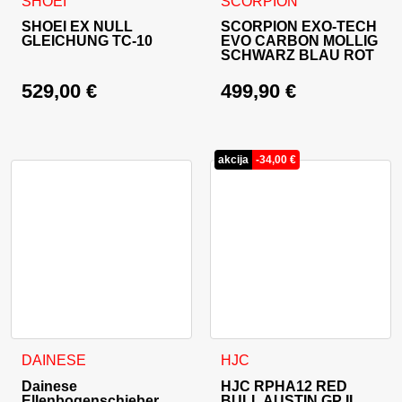
Dieses Produkt weist mehrere Varianten auf. Die Optionen 
Dieses Produkt weist mehrer
SHOEI
SCORPION
SHOEI EX NULL
SCORPION EXO-TECH
GLEICHUNG TC-10
EVO CARBON MOLLIG
SCHWARZ BLAU ROT
529,00
€
499,90
€
akcija
-
34,00
€
Dieses Produkt weist mehrer
DAINESE
HJC
Dainese
HJC RPHA12 RED
Ellenbogenschieber
BULL AUSTIN GP II