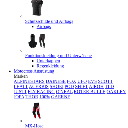
Schutzschilde und Airbags
Airbags
Funktionskleidung und Unterwäsche
Unterkappen
Regenkleidung
Motocross Ausrüstung
Marken
ALPINESTARS
DAINESE
FOX
UFO
EVS
SCOTT
LEATT
ACERBIS
SHOEI
POD
SHIFT
AIROH
TLD
JUST1
FLY RACING
O'NEAL
ROTER BULLE
OAKLEY
JOPA
THOR
100%
GAERNE
MX-Hose