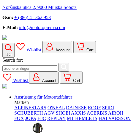
Noršinska ulica 2, 9000 Murska Sobota
Gsm:
+ (386) 41 362 958
E-Mail:
info@moto-oprema.com
Wishlist
Account
Cart
Išči
Search for:
Wishlist
Account
Cart
Ausrüstung für Motorradfahrer
Marken
ALPINESTARS
O'NEAL
DAINESE
ROOF
SPIDI
SCHUBERTH
AGV
SHOEI
AXXIS
ACERBIS
AIROH
FOX
JOPA
HJC
REPLAY
MT HEMLETS
HALVARSSON