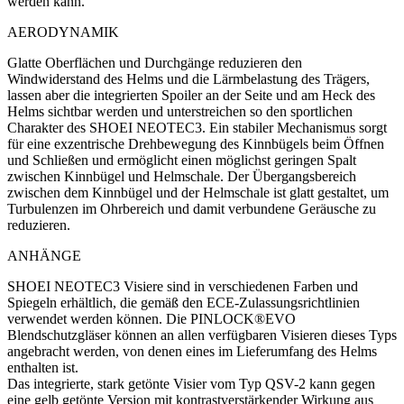
werden kann.
AERODYNAMIK
Glatte Oberflächen und Durchgänge reduzieren den
Windwiderstand des Helms und die Lärmbelastung des Trägers,
lassen aber die integrierten Spoiler an der Seite und am Heck des
Helms sichtbar werden und unterstreichen so den sportlichen
Charakter des SHOEI NEOTEC3. Ein stabiler Mechanismus sorgt
für eine exzentrische Drehbewegung des Kinnbügels beim Öffnen
und Schließen und ermöglicht einen möglichst geringen Spalt
zwischen Kinnbügel und Helmschale. Der Übergangsbereich
zwischen dem Kinnbügel und der Helmschale ist glatt gestaltet, um
Turbulenzen im Ohrbereich und damit verbundene Geräusche zu
reduzieren.
ANHÄNGE
SHOEI NEOTEC3 Visiere sind in verschiedenen Farben und
Spiegeln erhältlich, die gemäß den ECE-Zulassungsrichtlinien
verwendet werden können. Die PINLOCK®EVO
Blendschutzgläser können an allen verfügbaren Visieren dieses Typs
angebracht werden, von denen eines im Lieferumfang des Helms
enthalten ist.
Das integrierte, stark getönte Visier vom Typ QSV-2 kann gegen
eine gelb getönte Version mit kontrastverstärkender Wirkung aus