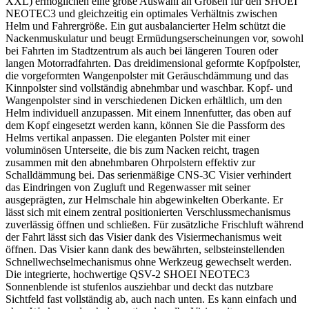
XXL) ermöglichen eine große Auswahl an Größen für den SHOEI
NEOTEC3 und gleichzeitig ein optimales Verhältnis zwischen
Helm und Fahrergröße.
Ein gut ausbalancierter Helm schützt die
Nackenmuskulatur und beugt Ermüdungserscheinungen vor, sowohl
bei Fahrten im Stadtzentrum als auch bei längeren Touren oder
langen Motorradfahrten.
Das dreidimensional geformte Kopfpolster,
die vorgeformten Wangenpolster mit Geräuschdämmung und das
Kinnpolster sind vollständig abnehmbar und waschbar.
Kopf- und
Wangenpolster sind in verschiedenen Dicken erhältlich, um den
Helm individuell anzupassen.
Mit einem Innenfutter, das oben auf
dem Kopf eingesetzt werden kann, können Sie die Passform des
Helms vertikal anpassen.
Die eleganten Polster mit einer
voluminösen Unterseite, die bis zum Nacken reicht, tragen
zusammen mit den abnehmbaren Ohrpolstern effektiv zur
Schalldämmung bei.
Das serienmäßige CNS-3C Visier verhindert
das Eindringen von Zugluft und Regenwasser mit seiner
ausgeprägten, zur Helmschale hin abgewinkelten Oberkante.
Er
lässt sich mit einem zentral positionierten Verschlussmechanismus
zuverlässig öffnen und schließen.
Für zusätzliche Frischluft während
der Fahrt lässt sich das Visier dank des Visiermechanismus weit
öffnen.
Das Visier kann dank des bewährten, selbsteinstellenden
Schnellwechselmechanismus ohne Werkzeug gewechselt werden.
Die integrierte, hochwertige QSV-2 SHOEI NEOTEC3
Sonnenblende ist stufenlos ausziehbar und deckt das nutzbare
Sichtfeld fast vollständig ab, auch nach unten.
Es kann einfach und