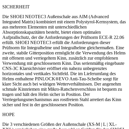
SICHERHEIT
Die SHOEI NEOTEC3 Außenschale aus AIM (Advanced
Integrated Matrix) kombiniert mit einem Polystyrol-Kernsystem, das
aus mehreren Elementen mit unterschiedlichen
Absorptionskapazitäten besteht, bietet einen optimalen
Aufprallschutz, der die Anforderungen der Prüfnorm ECE-R 22.06
erfüllt.
SHOEI NEOTEC3 erfüllt die Anforderungen dieser
Prüfnorm für Integralhelme und Integralhelme gleichermaßen.
Eine
zweite, stabile Gitterposition ermöglicht die Verwendung des Helms
mit offenem und verriegeltem Kinn, zusätzlich zur empfohlenen
Verwendung mit geschlossenem Kinn.
Das serienmäßig eingebaute
CNS-3C Klarsichtvisier eröffnet ein nahezu unbegrenztes
horizontales und vertikales Sichtfeld.
Die im Lieferumfang des
Helms enthaltene PINLOCK®EVO Anti-Tau-Scheibe sorgt für
klare Sicht auch bei widrigen Wetterverhältnissen.
Der angenehm
schmale Kinnriemen mit Mikro-Ratschenverschluss ist bequem zu
tragen und hält den Helm sicher in Position.
Der
Verriegelungsmechanismus aus rostfreiem Stahl arretiert das Kinn
sicher und fest in der geschlossenen Position.
HOPE
Die 3 verschiedenen Größen der Außenschale (XS-M | L | XL-