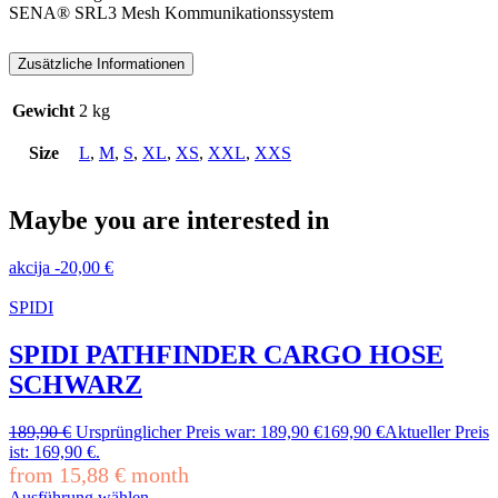
SENA® SRL3 Mesh Kommunikationssystem
Zusätzliche Informationen
Gewicht
2 kg
Size
L
,
M
,
S
,
XL
,
XS
,
XXL
,
XXS
Maybe you are interested in
akcija
-
20,00
€
SPIDI
SPIDI PATHFINDER CARGO HOSE
SCHWARZ
189,90
€
Ursprünglicher Preis war: 189,90 €
169,90
€
Aktueller Preis
ist: 169,90 €.
from
15,88
€
month
Ausführung wählen