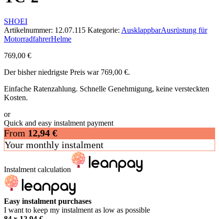
SHOEI
Artikelnummer:
12.07.115
Kategorie:
Ausklappbar
Ausrüstung für
Motorradfahrer
Helme
769,00
€
Der bisher niedrigste Preis war
769,00
€
.
Einfache Ratenzahlung. Schnelle Genehmigung, keine versteckten
Kosten.
or
Quick and easy instalment payment
From
12,94
€
Your monthly instalment
Instalment calculation
Easy instalment purchases
I want to keep my instalment as low as possible
84 x
12,94
€