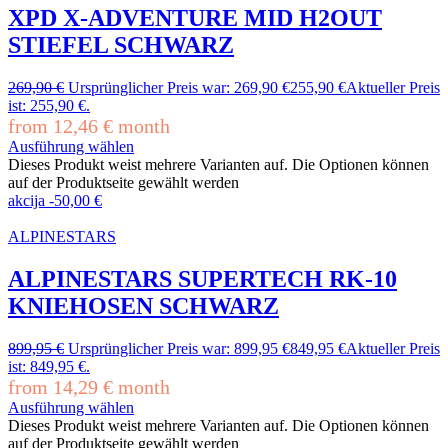
XPD X-ADVENTURE MID H2OUT
STIEFEL SCHWARZ
269,90
€
Ursprünglicher Preis war: 269,90 €
255,90
€
Aktueller Preis
ist: 255,90 €.
from
12,46
€
month
Ausführung wählen
Dieses Produkt weist mehrere Varianten auf. Die Optionen können
auf der Produktseite gewählt werden
akcija
-
50,00
€
ALPINESTARS
ALPINESTARS SUPERTECH RK-10
KNIEHOSEN SCHWARZ
899,95
€
Ursprünglicher Preis war: 899,95 €
849,95
€
Aktueller Preis
ist: 849,95 €.
from
14,29
€
month
Ausführung wählen
Dieses Produkt weist mehrere Varianten auf. Die Optionen können
auf der Produktseite gewählt werden