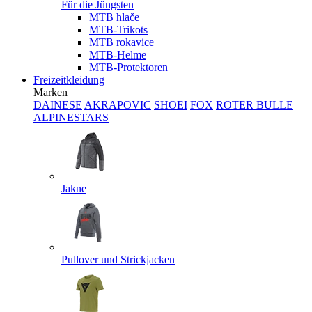
Für die Jüngsten
MTB hlače
MTB-Trikots
MTB rokavice
MTB-Helme
MTB-Protektoren
Freizeitkleidung
Marken
DAINESE
AKRAPOVIC
SHOEI
FOX
ROTER BULLE
ALPINESTARS
Jakne
Pullover und Strickjacken