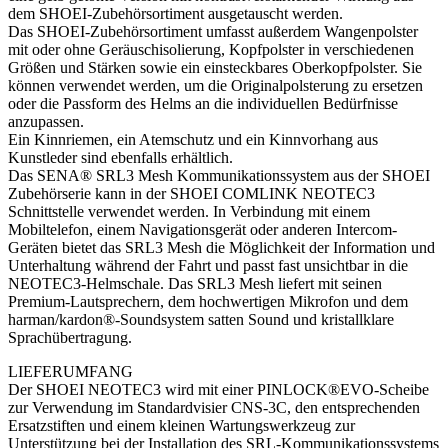
dem SHOEI-Zubehörsortiment ausgetauscht werden.
Das SHOEI-Zubehörsortiment umfasst außerdem Wangenpolster
mit oder ohne Geräuschisolierung, Kopfpolster in verschiedenen
Größen und Stärken sowie ein einsteckbares Oberkopfpolster. Sie
können verwendet werden, um die Originalpolsterung zu ersetzen
oder die Passform des Helms an die individuellen Bedürfnisse
anzupassen.
Ein Kinnriemen, ein Atemschutz und ein Kinnvorhang aus
Kunstleder sind ebenfalls erhältlich.
Das SENA® SRL3 Mesh Kommunikationssystem aus der SHOEI
Zubehörserie kann in der SHOEI COMLINK NEOTEC3
Schnittstelle verwendet werden. In Verbindung mit einem
Mobiltelefon, einem Navigationsgerät oder anderen Intercom-
Geräten bietet das SRL3 Mesh die Möglichkeit der Information und
Unterhaltung während der Fahrt und passt fast unsichtbar in die
NEOTEC3-Helmschale. Das SRL3 Mesh liefert mit seinen
Premium-Lautsprechern, dem hochwertigen Mikrofon und dem
harman/kardon®-Soundsystem satten Sound und kristallklare
Sprachübertragung.
LIEFERUMFANG
Der SHOEI NEOTEC3 wird mit einer PINLOCK®EVO-Scheibe
zur Verwendung im Standardvisier CNS-3C, den entsprechenden
Ersatzstiften und einem kleinen Wartungswerkzeug zur
Unterstützung bei der Installation des SRL-Kommunikationssystems