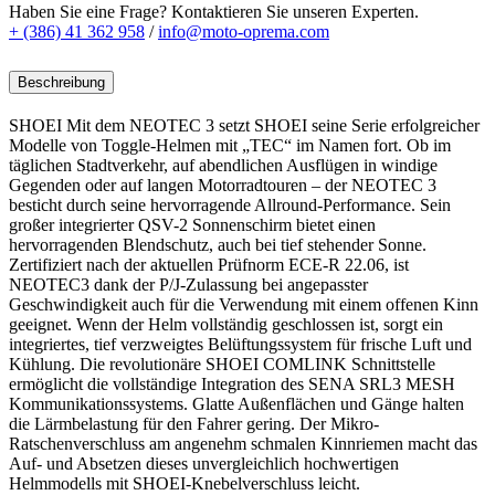
Haben Sie eine Frage? Kontaktieren Sie unseren Experten.
+ (386) 41 362 958
/
info@moto-oprema.com
Beschreibung
SHOEI Mit dem NEOTEC 3 setzt SHOEI seine Serie erfolgreicher
Modelle von Toggle-Helmen mit „TEC“ im Namen fort.
Ob im
täglichen Stadtverkehr, auf abendlichen Ausflügen in windige
Gegenden oder auf langen Motorradtouren – der NEOTEC 3
besticht durch seine hervorragende Allround-Performance.
Sein
großer integrierter QSV-2 Sonnenschirm bietet einen
hervorragenden Blendschutz, auch bei tief stehender Sonne.
Zertifiziert nach der aktuellen Prüfnorm ECE-R 22.06, ist
NEOTEC3 dank der P/J-Zulassung bei angepasster
Geschwindigkeit auch für die Verwendung mit einem offenen Kinn
geeignet.
Wenn der Helm vollständig geschlossen ist, sorgt ein
integriertes, tief verzweigtes Belüftungssystem für frische Luft und
Kühlung.
Die revolutionäre SHOEI COMLINK Schnittstelle
ermöglicht die vollständige Integration des SENA SRL3 MESH
Kommunikationssystems.
Glatte Außenflächen und Gänge halten
die Lärmbelastung für den Fahrer gering.
Der Mikro-
Ratschenverschluss am angenehm schmalen Kinnriemen macht das
Auf- und Absetzen dieses unvergleichlich hochwertigen
Helmmodells mit SHOEI-Knebelverschluss leicht.