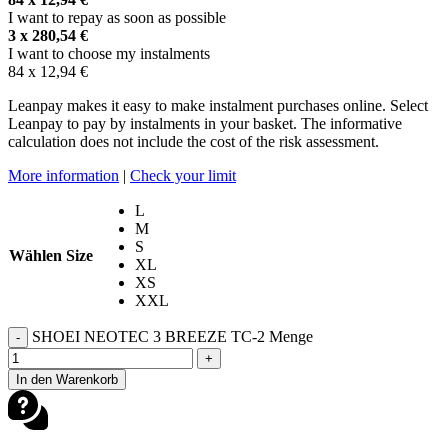
I want to repay as soon as possible
3 x
280,54
€
I want to choose my instalments
84 x
12,94
€
Leanpay makes it easy to make instalment purchases online. Select
Leanpay to pay by instalments in your basket. The informative
calculation does not include the cost of the risk assessment.
More information
|
Check your limit
L
M
S
Wählen Size
XL
XS
XXL
SHOEI NEOTEC 3 BREEZE TC-2 Menge
-
+
In den Warenkorb