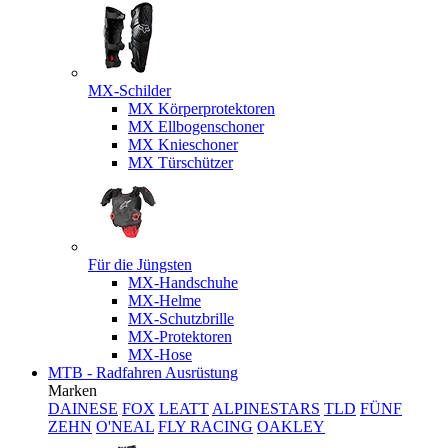
MX-Schilder
MX Körperprotektoren
MX Ellbogenschoner
MX Knieschoner
MX Türschützer
Für die Jüngsten
MX-Handschuhe
MX-Helme
MX-Schutzbrille
MX-Protektoren
MX-Hose
MTB - Radfahren Ausrüstung
Marken
DAINESE
FOX
LEATT
ALPINESTARS
TLD
FÜNF
ZEHN
O'NEAL
FLY RACING
OAKLEY