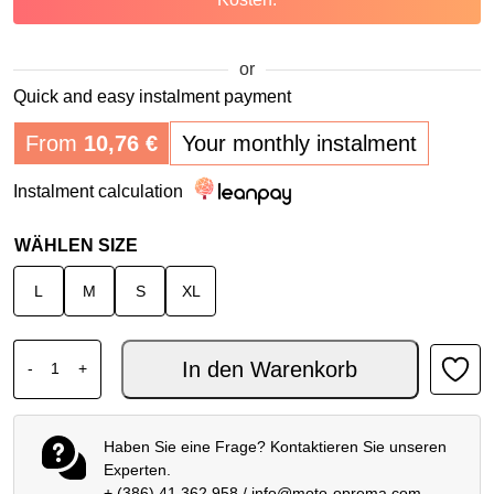
or
Quick and easy instalment payment
From
10,76
€
Your monthly instalment
Instalment calculation
WÄHLEN SIZE
L
M
S
XL
HJC RPHA12 HELM KERES CARBON MC1 Menge
In den Warenkorb
-
+
Haben Sie eine Frage? Kontaktieren Sie unseren
Experten.
+ (386) 41 362 958
/
info@moto-oprema.com