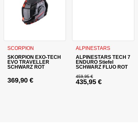
Dieses Produkt weist mehrere Varianten auf. Die Optionen 
Dieses Produkt weist mehrer
SCORPION
ALPINESTARS
SKORPION EXO-TECH
ALPINESTARS TECH 7
EVO TRAVELLER
ENDURO Stiefel
SCHWARZ ROT
SCHWARZ FLUO ROT
459,95
€
369,90
€
435,95
€
Ursprünglicher Prei
Aktueller Preis ist: 