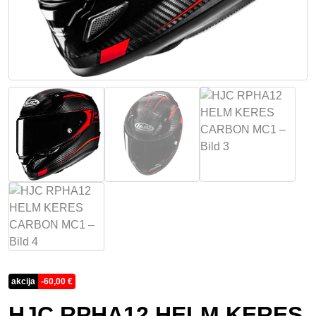
akcija
-
60,00
€
HJC RPHA12 HELM KERES