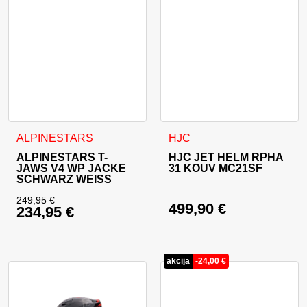
Dieses Produkt weist mehrere Varianten auf. Die Optionen 
Dieses Produkt weist mehrer
ALPINESTARS
HJC
ALPINESTARS T-
HJC JET HELM RPHA
JAWS V4 WP JACKE
31 KOUV MC21SF
SCHWARZ WEISS
249,95
€
499,90
€
234,95
€
Ursprünglicher Preis war: 249,95 €
Aktueller Preis ist: 234,95 €.
akcija
-
24,00
€