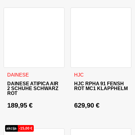
Dieses Produkt weist mehrere Varianten auf. Die Optionen 
Dieses Produkt weist mehrer
DAINESE
HJC
DAINESE ATIPICA AIR
HJC RPHA 91 FENSH
2 SCHUHE SCHWARZ
ROT MC1 KLAPPHELM
ROT
189,95
€
629,90
€
akcija
-
15,00
€