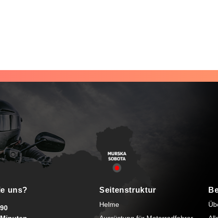
ie uns?
Seitenstruktur
Be
Helme
Üb
90
Minuten
Ausrüstung für Motorradfahrer
Al