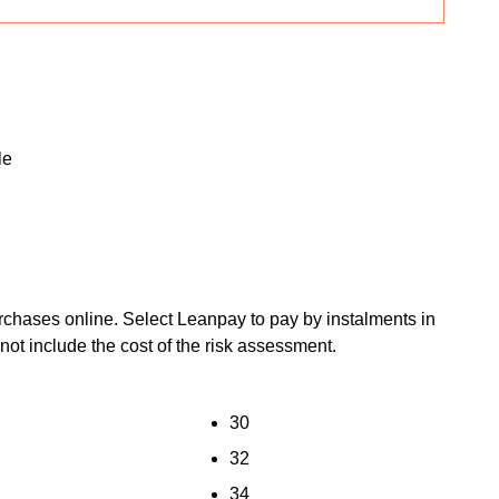
le
chases online. Select Leanpay to pay by instalments in
not include the cost of the risk assessment.
30
32
34