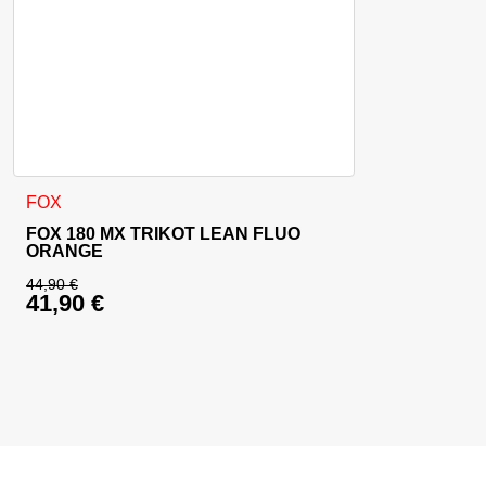
Dieses Produkt weist mehrere Varianten auf. Die Optionen 
FOX
FOX 180 MX TRIKOT LEAN FLUO
ORANGE
44,90
€
41,90
€
Ursprünglicher Preis war: 44,90 €
Aktueller Preis ist: 41,90 €.