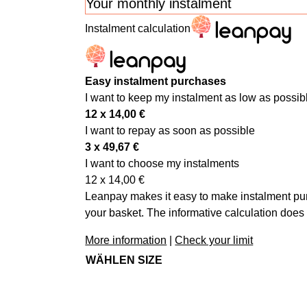
Your monthly instalment
Instalment calculation
Easy instalment purchases
I want to keep my instalment as low as possib
12 x
14,00
€
I want to repay as soon as possible
3 x
49,67
€
I want to choose my instalments
12 x
14,00
€
Leanpay makes it easy to make instalment pur
your basket. The informative calculation does 
More information
|
Check your limit
WÄHLEN SIZE