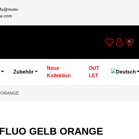
nfo@moto-
a.com
Wishlist
Cart
Account
Neue
OUT
Zubehör
Kollektion
LET
B ORANGE
D FLUO GELB ORANGE