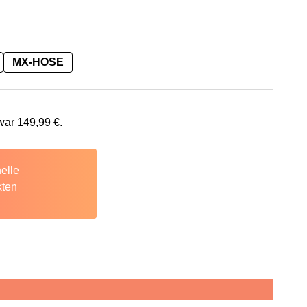
MX-HOSE
 war
149,99
€
.
elle
kten