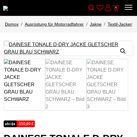
Wishlist
Cart
Išči
Account
Domov
Ausrüstung für Motorradfahrer
Jakne
Textil-Jacken
akcija
-
150,00
€