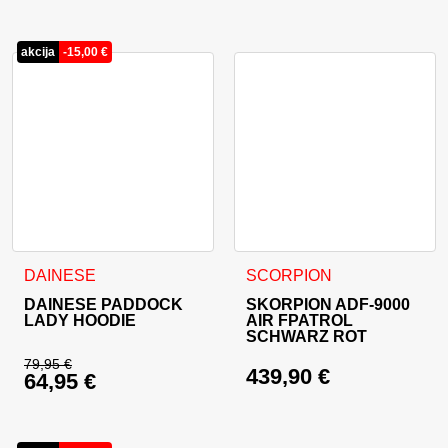
akcija
-
15,00
€
Dieses Produkt weist mehrere Varianten auf. Die Optionen 
Dieses Produkt weist mehrer
DAINESE
SCORPION
DAINESE PADDOCK
SKORPION ADF-9000
LADY HOODIE
AIR FPATROL
SCHWARZ ROT
79,95
€
439,90
€
64,95
€
Ursprünglicher Preis war: 79,95 €
Aktueller Preis ist: 64,95 €.