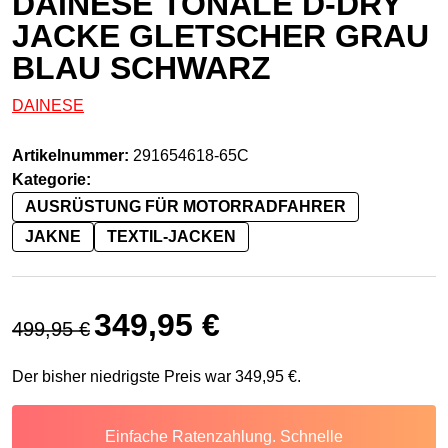
DAINESE TONALE D-DRY
JACKE GLETSCHER GRAU
BLAU SCHWARZ
DAINESE
Artikelnummer:
291654618-65C
Kategorie:
AUSRÜSTUNG FÜR MOTORRADFAHRER
JAKNE
TEXTIL-JACKEN
Ursprünglicher Preis war: 499,95 €
Aktueller Preis ist: 349,95 €.
349,95
€
499,95
€
Der bisher niedrigste Preis war
349,95
€
.
Einfache Ratenzahlung. Schnelle