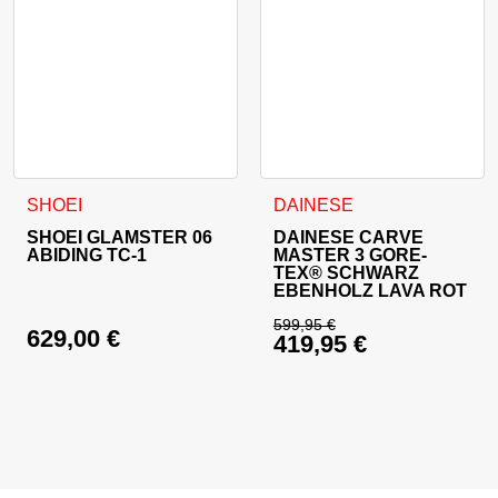
Dieses Produkt weist mehrere Varianten auf. Die Optionen 
Dieses Produkt weist mehrer
SHOEI
DAINESE
SHOEI GLAMSTER 06
DAINESE CARVE
ABIDING TC-1
MASTER 3 GORE-
TEX® SCHWARZ
EBENHOLZ LAVA ROT
599,95
€
629,00
€
419,95
€
Ursprünglicher Prei
Aktueller Preis ist: 