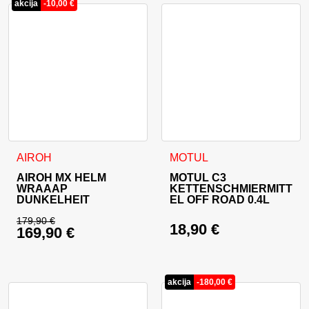
akcija
-
10,00
€
Dieses Produkt weist mehrere Varianten auf. Die Optionen 
AIROH
MOTUL
AIROH MX HELM
MOTUL C3
WRAAAP
KETTENSCHMIERMITT
DUNKELHEIT
EL OFF ROAD 0.4L
179,90
€
18,90
€
169,90
€
Ursprünglicher Preis war: 179,90 €
Aktueller Preis ist: 169,90 €.
akcija
-
180,00
€