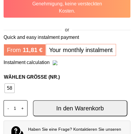
Genehmigung, keine versteckten
Kosten.
or
Quick and easy instalment payment
From
11,81
€
Your monthly instalment
Instalment calculation
WÄHLEN GRÖSSE (NR.)
58
DAINESE TONALE D-DRY JACKE GLETSCHER GRAU BL
In den Warenkorb
-
+
Haben Sie eine Frage? Kontaktieren Sie unseren