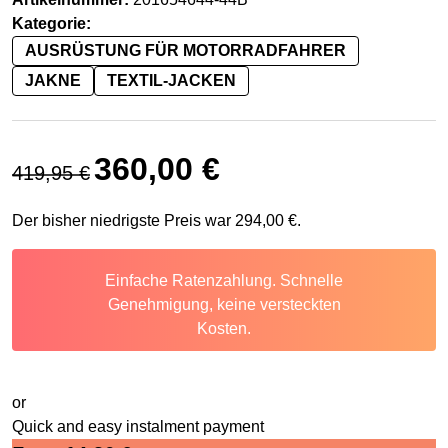
Kategorie:
AUSRÜSTUNG FÜR MOTORRADFAHRER
JAKNE
TEXTIL-JACKEN
Ursprünglicher Preis war: 419,95 €
Aktueller Preis ist: 360,00 €.
360,00
€
419,95
€
Der bisher niedrigste Preis war
294,00
€
.
Einfache Ratenzahlung. Schnelle
Genehmigung, keine versteckten
Kosten.
or
Quick and easy instalment payment