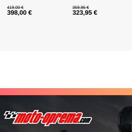
419,00
€
359,95
€
398,00
€
323,95
€
Ursprünglicher Preis war: 419,00 €
Ursprünglicher Prei
Aktueller Preis ist: 398,00 €.
Aktueller Preis ist: 