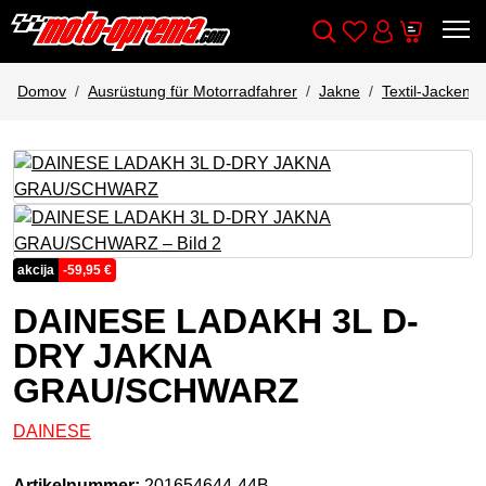
Wishlist
Cart
Išči
Account
Domov
Ausrüstung für Motorradfahrer
Jakne
Textil-Jacken
akcija
-
59,95
€
DAINESE LADAKH 3L D-
DRY JAKNA
GRAU/SCHWARZ
DAINESE
Artikelnummer:
201654644-44B