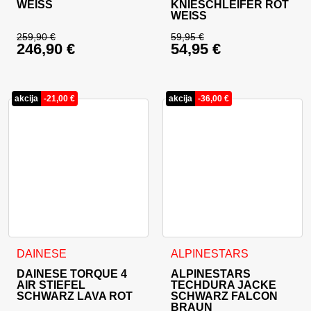
WEISS
KNIESCHLEIFER ROT
WEISS
259,90
€
59,95
€
246,90
€
54,95
€
Ursprünglicher Preis war: 259,90 €
Ursprünglicher Prei
Aktueller Preis ist: 246,90 €.
Aktueller Preis ist: 
akcija
-
21,00
€
akcija
-
36,00
€
Dieses Produkt weist mehrere Varianten auf. Die Optionen 
Dieses Produkt weist mehrer
DAINESE
ALPINESTARS
DAINESE TORQUE 4
ALPINESTARS
AIR STIEFEL
TECHDURA JACKE
SCHWARZ LAVA ROT
SCHWARZ FALCON
BRAUN