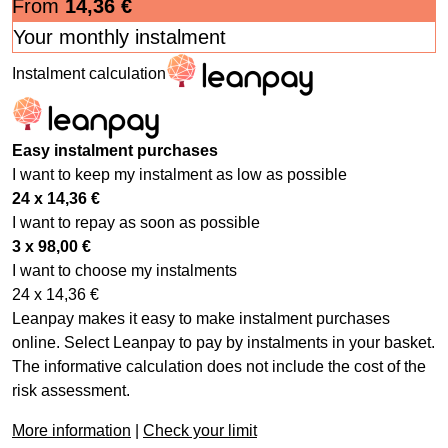
From
14,36
€
Your monthly instalment
Instalment calculation
Easy instalment purchases
I want to keep my instalment as low as possible
24 x
14,36
€
I want to repay as soon as possible
3 x
98,00
€
I want to choose my instalments
24 x
14,36
€
Leanpay makes it easy to make instalment purchases
online. Select Leanpay to pay by instalments in your basket.
The informative calculation does not include the cost of the
risk assessment.
More information
|
Check your limit