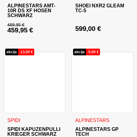
ALPINESTARS AMT-
SHOEI NXR2 GLEAM
10R DS XF HOSEN
TC-5
SCHWARZ
489,95
€
599,00
€
459,95
€
Ursprünglicher Preis war: 489,95 €
Aktueller Preis ist: 459,95 €.
akcija
-
13,00
€
akcija
-
5,00
€
Dieses Produkt weist mehrere Varianten auf. Die Optionen 
SPIDI
ALPINESTARS
SPIDI KAPUZENPULLI
ALPINESTARS GP
KRIEGER SCHWARZ
TECH