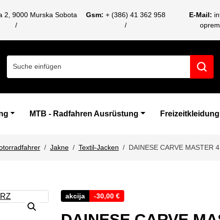
ca 2, 9000 Murska Sobota
Gsm:
+ (386) 41 362 958
E-Mail:
i
oprem
Search for:
ng
MTB - Radfahren Ausrüstung
Freizeitkleidung
otorradfahrer
Jakne
Textil-Jacken
DAINESE CARVE MASTER 
akcija
-
30,00
€
DAINESE CARVE MA