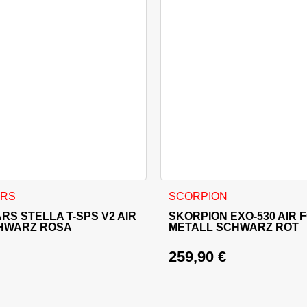
können auf der Produktseite gewählt werden
kt weist mehrere Varianten auf. Die Optionen können auf der 
Dieses Produkt weist mehrer
ARS
SCORPION
RS STELLA T-SPS V2 AIR
SKORPION EXO-530 AIR 
HWARZ ROSA
METALL SCHWARZ ROT
259,90
€
licher Preis war: 179,95 €
 Preis ist: 161,95 €.