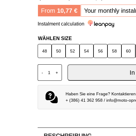
From
10,77
€
Your monthly insta
Instalment calculation
WÄHLEN SIZE
48
50
52
54
56
58
60
DAINESE CARVE MASTER 4 GORE-TEX®
In
-
+
Haben Sie eine Frage? Kontaktieren
+ (386) 41 362 958
/
info@moto-op
BESCHREIBUNG