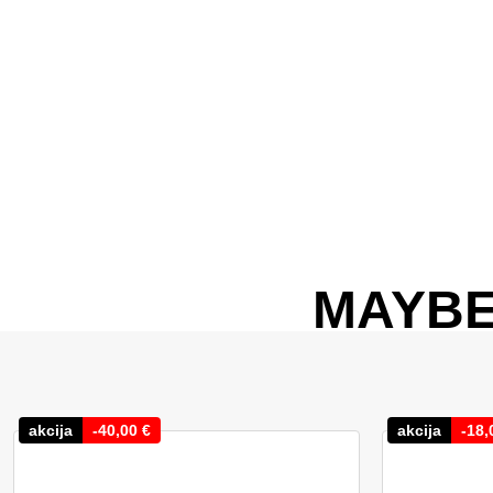
MAYBE
akcija
-
40,00
€
akcija
-
18,