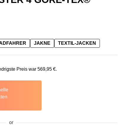
RADFAHRER
JAKNE
TEXTIL-JACKEN
95 €
s ist: 569,95 €.
edrigste Preis war
569,95
€
.
elle
kten
or