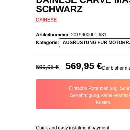
SCHWARZ
DAINESE
Artikelnummer:
2015900001-631
Kategorie:
AUSRÜSTUNG FÜR MOTOR
Ursprünglicher Preis war: 599,
569,95
€
Aktueller Prei
599,95
€
Der bisher ni
Einfache Ratenzahlung. Schn
Genehmigung, keine verstec
Kosten.
Quick and easy instalment payment