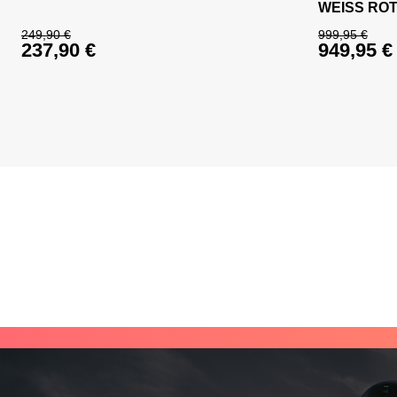
WEISS RO
249,90
€
999,95
€
237,90
€
949,95
€
Ursprünglicher Preis war: 249,90 €
Ursprüng
Aktueller Preis ist: 237,90 €.
Aktueller