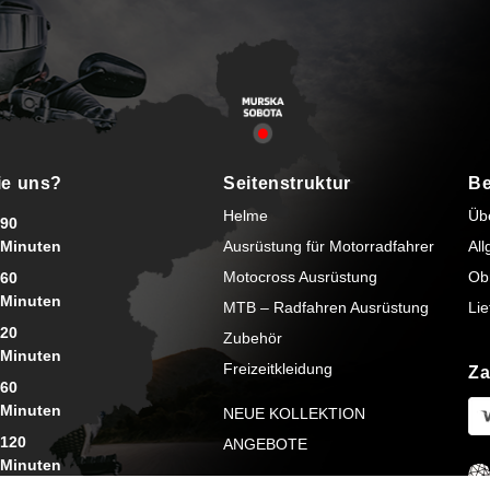
ie uns?
Seitenstruktur
Be
Helme
Üb
90
Minuten
Ausrüstung für Motorradfahrer
Al
Motocross Ausrüstung
Ob
60
Minuten
MTB – Radfahren Ausrüstung
Lie
20
Zubehör
Minuten
Freizeitkleidung
Za
60
Minuten
NEUE KOLLEKTION
120
ANGEBOTE
Minuten