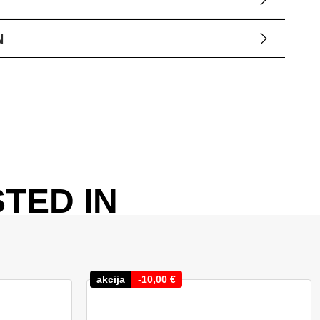
N
TED IN
akcija
-
10,00
€