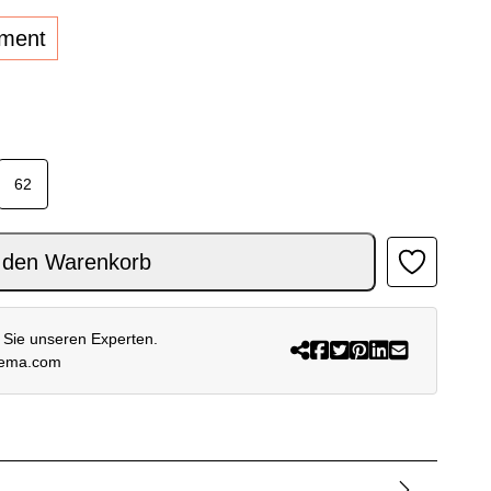
lment
62
 SCHWARZ Menge
 den Warenkorb
 Sie unseren Experten.
rema.com