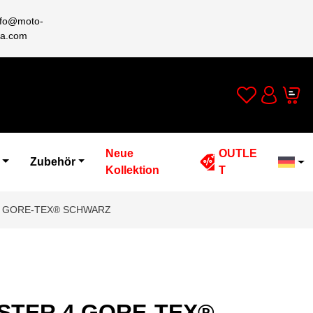
nfo@moto-
a.com
Wishlist
Cart
Account
Neue
OUTLE
Zubehör
Kollektion
T
4 GORE-TEX® SCHWARZ
STER 4 GORE-TEX®