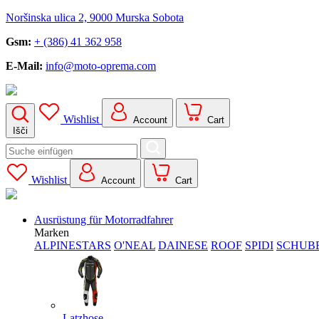
Noršinska ulica 2, 9000 Murska Sobota
Gsm:
+ (386) 41 362 958
E-Mail:
info@moto-oprema.com
Wishlist
Account
Cart
Išči
Search
for:
Wishlist
Account
Cart
Ausrüstung für Motorradfahrer
Marken
ALPINESTARS
O'NEAL
DAINESE
ROOF
SPIDI
SCHUB
Latzhose