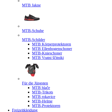
MTB Jakne
MTB-Schuhe
MTB-Schilder
MTB Körperprotektoren
MTB Ellenbogenschoner
MTB-Knieschoner
MTB Vratni ščitniki
Für die Jüngsten
MTB hlače
MTB-Trikots
MTB rokavice
MTB-Helme
MTB-Protektoren
Freizeitkleidung