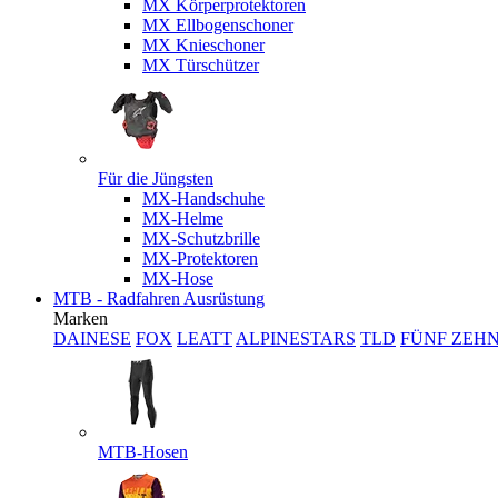
MX Körperprotektoren
MX Ellbogenschoner
MX Knieschoner
MX Türschützer
Für die Jüngsten
MX-Handschuhe
MX-Helme
MX-Schutzbrille
MX-Protektoren
MX-Hose
MTB - Radfahren Ausrüstung
Marken
DAINESE
FOX
LEATT
ALPINESTARS
TLD
FÜNF ZEH
MTB-Hosen