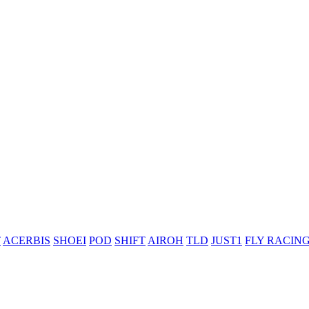
T
ACERBIS
SHOEI
POD
SHIFT
AIROH
TLD
JUST1
FLY RACIN