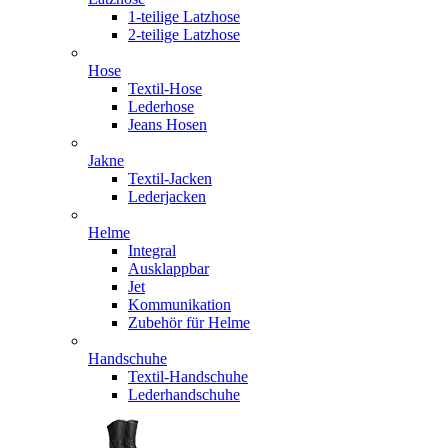
1-teilige Latzhose
2-teilige Latzhose
Hose
Textil-Hose
Lederhose
Jeans Hosen
Jakne
Textil-Jacken
Lederjacken
Helme
Integral
Ausklappbar
Jet
Kommunikation
Zubehör für Helme
Handschuhe
Textil-Handschuhe
Lederhandschuhe