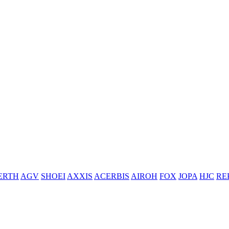
ERTH
AGV
SHOEI
AXXIS
ACERBIS
AIROH
FOX
JOPA
HJC
RE