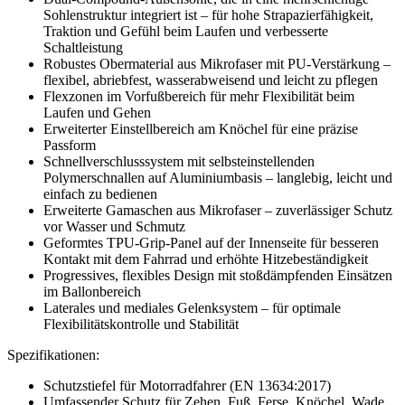
Sohlenstruktur integriert ist – für hohe Strapazierfähigkeit,
Traktion und Gefühl beim Laufen und verbesserte
Schaltleistung
Robustes Obermaterial aus Mikrofaser mit PU-Verstärkung –
flexibel, abriebfest, wasserabweisend und leicht zu pflegen
Flexzonen im Vorfußbereich für mehr Flexibilität beim
Laufen und Gehen
Erweiterter Einstellbereich am Knöchel für eine präzise
Passform
Schnellverschlusssystem mit selbsteinstellenden
Polymerschnallen auf Aluminiumbasis – langlebig, leicht und
einfach zu bedienen
Erweiterte Gamaschen aus Mikrofaser – zuverlässiger Schutz
vor Wasser und Schmutz
Geformtes TPU-Grip-Panel auf der Innenseite für besseren
Kontakt mit dem Fahrrad und erhöhte Hitzebeständigkeit
Progressives, flexibles Design mit stoßdämpfenden Einsätzen
im Ballonbereich
Laterales und mediales Gelenksystem – für optimale
Flexibilitätskontrolle und Stabilität
Spezifikationen:
Schutzstiefel für Motorradfahrer (EN 13634:2017)
Umfassender Schutz für Zehen, Fuß, Ferse, Knöchel, Wade