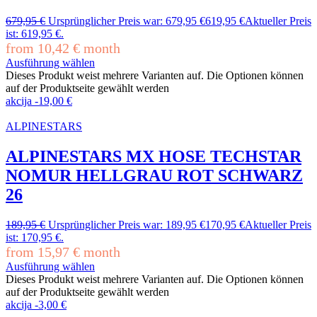
679,95
€
Ursprünglicher Preis war: 679,95 €
619,95
€
Aktueller Preis
ist: 619,95 €.
from
10,42
€
month
Ausführung wählen
Dieses Produkt weist mehrere Varianten auf. Die Optionen können
auf der Produktseite gewählt werden
akcija
-
19,00
€
ALPINESTARS
ALPINESTARS MX HOSE TECHSTAR
NOMUR HELLGRAU ROT SCHWARZ
26
189,95
€
Ursprünglicher Preis war: 189,95 €
170,95
€
Aktueller Preis
ist: 170,95 €.
from
15,97
€
month
Ausführung wählen
Dieses Produkt weist mehrere Varianten auf. Die Optionen können
auf der Produktseite gewählt werden
akcija
-
3,00
€