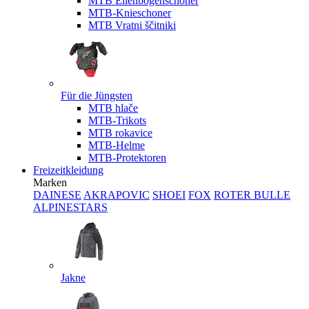
MTB Ellenbogenschoner
MTB-Knieschoner
MTB Vratni ščitniki
Für die Jüngsten
MTB hlače
MTB-Trikots
MTB rokavice
MTB-Helme
MTB-Protektoren
Freizeitkleidung
Marken
DAINESE
AKRAPOVIC
SHOEI
FOX
ROTER BULLE
ALPINESTARS
Jakne