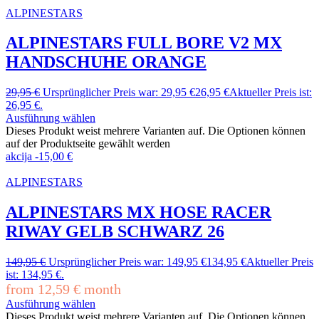
ALPINESTARS
ALPINESTARS FULL BORE V2 MX
HANDSCHUHE ORANGE
29,95
€
Ursprünglicher Preis war: 29,95 €
26,95
€
Aktueller Preis ist:
26,95 €.
Ausführung wählen
Dieses Produkt weist mehrere Varianten auf. Die Optionen können
auf der Produktseite gewählt werden
akcija
-
15,00
€
ALPINESTARS
ALPINESTARS MX HOSE RACER
RIWAY GELB SCHWARZ 26
149,95
€
Ursprünglicher Preis war: 149,95 €
134,95
€
Aktueller Preis
ist: 134,95 €.
from
12,59
€
month
Ausführung wählen
Dieses Produkt weist mehrere Varianten auf. Die Optionen können