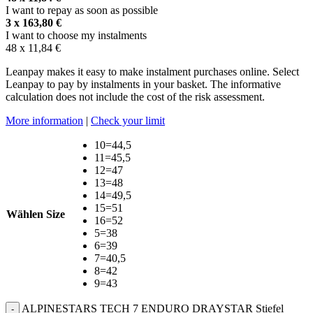
I want to repay as soon as possible
3 x
163,80
€
I want to choose my instalments
48 x
11,84
€
Leanpay makes it easy to make instalment purchases online. Select
Leanpay to pay by instalments in your basket. The informative
calculation does not include the cost of the risk assessment.
More information
|
Check your limit
10=44,5
11=45,5
12=47
13=48
14=49,5
15=51
Wählen Size
16=52
5=38
6=39
7=40,5
8=42
9=43
ALPINESTARS TECH 7 ENDURO DRAYSTAR Stiefel
-