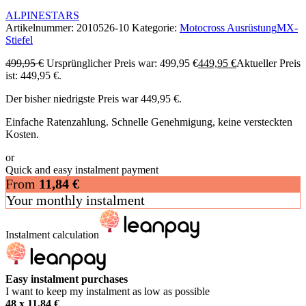
ALPINESTARS
Artikelnummer:
2010526-10
Kategorie:
Motocross Ausrüstung
MX-
Stiefel
499,95
€
Ursprünglicher Preis war: 499,95 €
449,95
€
Aktueller Preis
ist: 449,95 €.
Der bisher niedrigste Preis war
449,95
€
.
Einfache Ratenzahlung. Schnelle Genehmigung, keine versteckten
Kosten.
or
Quick and easy instalment payment
From
11,84
€
Your monthly instalment
Instalment calculation
Easy instalment purchases
I want to keep my instalment as low as possible
48 x
11,84
€