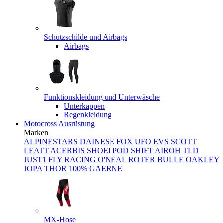
Schutzschilde und Airbags
Airbags
Funktionskleidung und Unterwäsche
Unterkappen
Regenkleidung
Motocross Ausrüstung
Marken
ALPINESTARS
DAINESE
FOX
UFO
EVS
SCOTT
LEATT
ACERBIS
SHOEI
POD
SHIFT
AIROH
TLD
JUST1
FLY RACING
O'NEAL
ROTER BULLE
OAKLEY
JOPA
THOR
100%
GAERNE
MX-Hose