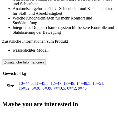
und Schienbein
Anatomisch geformte TPU-Schienbein- und Knöchelpolster –
für Stoß- und Abriebfestigkeit
Weiche Knöcheleinlagen für mehr Komfort und
Stoßdämpfung
Integriertes Doppelscharniersystem für bessere Kontrolle und
Stabilisierung der Bewegung
Zusätzliche Informationen zum Produkt
wasserdichtes Modell
Zusätzliche Informationen
Gewicht
4 kg
10=44,5
,
11=45,5
,
12=47
,
13=48
,
14=49,5
,
15=51
,
Size
16=52
,
5=38
,
6=39
,
7=40,5
,
8=42
,
9=43
Maybe you are interested in