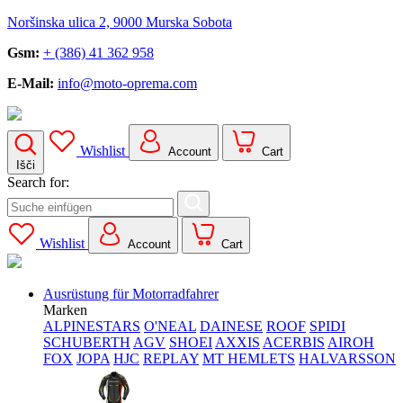
Noršinska ulica 2, 9000 Murska Sobota
Gsm:
+ (386) 41 362 958
E-Mail:
info@moto-oprema.com
Wishlist
Account
Cart
Išči
Search for:
Wishlist
Account
Cart
Ausrüstung für Motorradfahrer
Marken
ALPINESTARS
O'NEAL
DAINESE
ROOF
SPIDI
SCHUBERTH
AGV
SHOEI
AXXIS
ACERBIS
AIROH
FOX
JOPA
HJC
REPLAY
MT HEMLETS
HALVARSSON