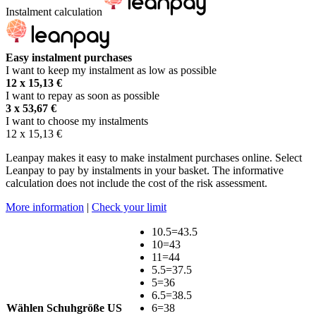
Instalment calculation
Easy instalment purchases
I want to keep my instalment as low as possible
12 x
15,13
€
I want to repay as soon as possible
3 x
53,67
€
I want to choose my instalments
12 x
15,13
€
Leanpay makes it easy to make instalment purchases online. Select
Leanpay to pay by instalments in your basket. The informative
calculation does not include the cost of the risk assessment.
More information
|
Check your limit
10.5=43.5
10=43
11=44
5.5=37.5
5=36
6.5=38.5
Wählen Schuhgröße US
6=38