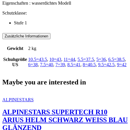
Eigenschaften : wasserdichtes Modell
Schutzklasse:
Stufe 1
Zusätzliche Informationen
Gewicht
2 kg
Schuhgröße
10.5=43.5
,
10=43
,
11=44
,
5.5=37.5
,
5=36
,
6.5=38.5
,
US
6=38
,
7.5=40
,
7=39
,
8.5=41
,
8=40.5
,
9.5=42.5
,
9=42
Maybe you are interested in
ALPINESTARS
ALPINESTARS SUPERTECH R10
ARIUS HELM SCHWARZ WEISS BLAU
GLÄNZEND