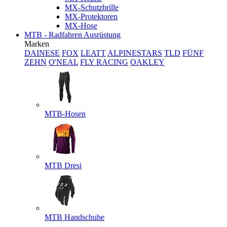
MX-Schutzbrille
MX-Protektoren
MX-Hose
MTB - Radfahren Ausrüstung
Marken
DAINESE
FOX
LEATT
ALPINESTARS
TLD
FÜNF
ZEHN
O'NEAL
FLY RACING
OAKLEY
MTB-Hosen
MTB Dresi
MTB Handschuhe