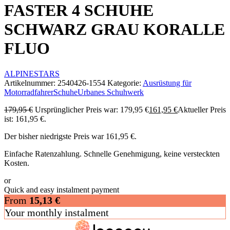
FASTER 4 SCHUHE
SCHWARZ GRAU KORALLE
FLUO
ALPINESTARS
Artikelnummer:
2540426-1554
Kategorie:
Ausrüstung für
Motorradfahrer
Schuhe
Urbanes Schuhwerk
179,95
€
Ursprünglicher Preis war: 179,95 €
161,95
€
Aktueller Preis
ist: 161,95 €.
Der bisher niedrigste Preis war
161,95
€
.
Einfache Ratenzahlung. Schnelle Genehmigung, keine versteckten
Kosten.
or
Quick and easy instalment payment
From
15,13
€
Your monthly instalment