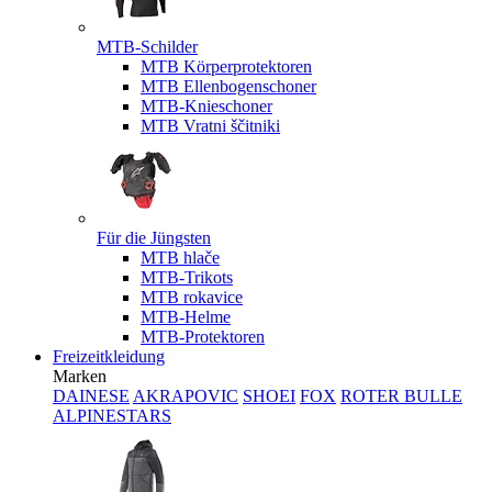
MTB-Schilder
MTB Körperprotektoren
MTB Ellenbogenschoner
MTB-Knieschoner
MTB Vratni ščitniki
Für die Jüngsten
MTB hlače
MTB-Trikots
MTB rokavice
MTB-Helme
MTB-Protektoren
Freizeitkleidung
Marken
DAINESE
AKRAPOVIC
SHOEI
FOX
ROTER BULLE
ALPINESTARS