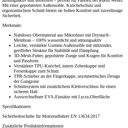
atmungsaktiv und abriebfest – perfekt für Fahrten bei jedem Wetter.
Mit einer gepolsterten Außensohle, Knöchelschutz und
ergonomischem Schnitt bieten sie hohen Komfort und zuverlässige
Sicherheit.
Merkmale:
Nahtloses Obermaterial aus Mikrofaser mit Drystar®-
Membran – 100% wasserdicht und atmungsaktiv
Leichte, verstärkte Gummi-Außensohle mit stützender,
geriffelter Struktur für Stabilität und Dämpfung
3D-Mesh-Futter, gepolsterte Zunge und Kragen für Komfort
und Passform
Verstärkter TPU-Knöchel, innere Zehenkappe und
Fersenkappe zum Schutz
TPR-Schieber an der Fingerkappe, asymmetrisches Design
der Gangzone
Schnürsystem mit zusätzlichem Klettverschluss für einen
sicheren Halt
Auswechselbare EVA-Einsätze mit Lycra-Oberfläche
Spezifikationen:
Sicherheitsschuhe für Motorradfahrer EN 13634:2017
Zusätzliche Produktinformationen