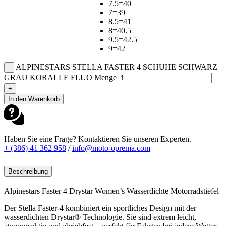
7.5=40
7=39
8.5=41
8=40.5
9.5=42.5
9=42
ALPINESTARS STELLA FASTER 4 SCHUHE SCHWARZ
-
GRAU KORALLE FLUO Menge
+
In den Warenkorb
Haben Sie eine Frage? Kontaktieren Sie unseren Experten.
+ (386) 41 362 958
/
info@moto-oprema.com
Beschreibung
Alpinestars Faster 4 Drystar Women’s Wasserdichte Motorradstiefel
Der Stella Faster-4 kombiniert ein sportliches Design mit der
wasserdichten Drystar® Technologie. Sie sind extrem leicht,