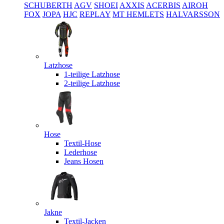
SCHUBERTH
AGV
SHOEI
AXXIS
ACERBIS
AIROH
FOX
JOPA
HJC
REPLAY
MT HEMLETS
HALVARSSON
Latzhose
1-teilige Latzhose
2-teilige Latzhose
Hose
Textil-Hose
Lederhose
Jeans Hosen
Jakne
Textil-Jacken