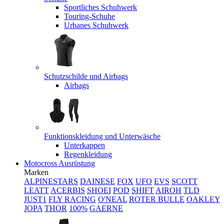
Sportliches Schuhwerk
Touring-Schuhe
Urbanes Schuhwerk
Schutzschilde und Airbags
Airbags
Funktionskleidung und Unterwäsche
Unterkappen
Regenkleidung
Motocross Ausrüstung
Marken
ALPINESTARS
DAINESE
FOX
UFO
EVS
SCOTT
LEATT
ACERBIS
SHOEI
POD
SHIFT
AIROH
TLD
JUST1
FLY RACING
O'NEAL
ROTER BULLE
OAKLEY
JOPA
THOR
100%
GAERNE