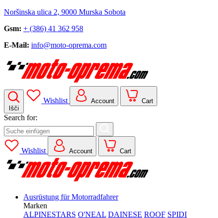
Noršinska ulica 2, 9000 Murska Sobota
Gsm:
+ (386) 41 362 958
E-Mail:
info@moto-oprema.com
Wishlist
Account
Cart
Išči
Search for:
Wishlist
Account
Cart
Ausrüstung für Motorradfahrer
Marken
ALPINESTARS
O'NEAL
DAINESE
ROOF
SPIDI