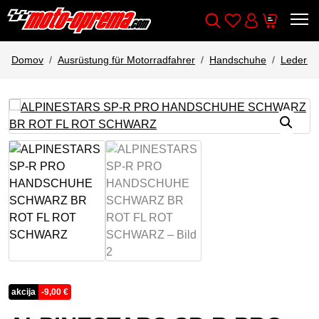
Wishlist
Cart
Išči
Account
Domov
Ausrüstung für Motorradfahrer
Handschuhe
Lederha
akcija
-
9,00
€