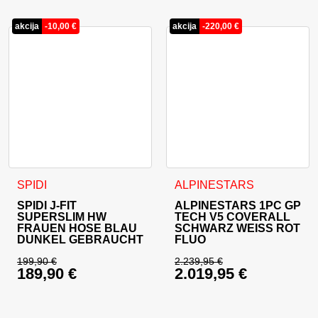
akcija
-
10,00
€
akcija
-
220,00
€
Dieses Produkt weist mehrere Varianten auf. Die Optionen 
Dieses Produkt weist mehrer
SPIDI
ALPINESTARS
SPIDI J-FIT
ALPINESTARS 1PC GP
SUPERSLIM HW
TECH V5 COVERALL
FRAUEN HOSE BLAU
SCHWARZ WEISS ROT
DUNKEL GEBRAUCHT
FLUO
199,90
€
2.239,95
€
189,90
€
2.019,95
€
Ursprünglicher Preis war: 199,90 €
Ursprünglicher Prei
Aktueller Preis ist: 189,90 €.
Aktueller Preis ist: 