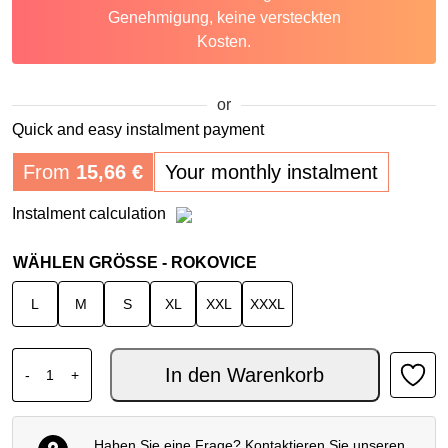
Genehmigung, keine versteckten
Kosten.
or
Quick and easy instalment payment
From
15,66
€
Your monthly instalment
Instalment calculation
WÄHLEN GRÖSSE - ROKOVICE
L
M
S
XL
XXL
XXXL
ALPINESTARS SP-R PRO HANDSCHUHE SCHWARZ BR R
In den Warenkorb
-
+
Haben Sie eine Frage? Kontaktieren Sie unseren