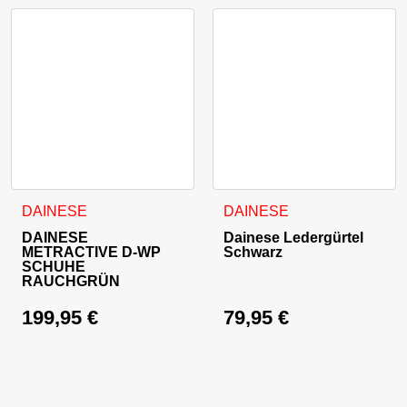
Dieses Produkt weist mehrere Varianten auf. Die Optionen 
Dieses Produkt weist mehrer
DAINESE
DAINESE
DAINESE
Dainese Ledergürtel
METRACTIVE D-WP
Schwarz
SCHUHE
RAUCHGRÜN
199,95
€
79,95
€