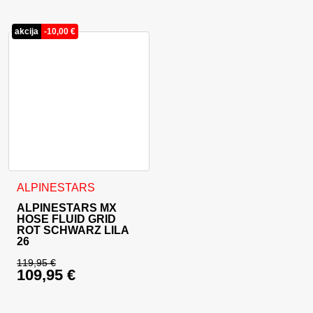
akcija
-
10,00
€
Dieses Produkt weist mehrere Varianten auf. Die Optionen 
ALPINESTARS
ALPINESTARS MX
HOSE FLUID GRID
ROT SCHWARZ LILA
26
119,95
€
109,95
€
Ursprünglicher Preis war: 119,95 €
Aktueller Preis ist: 109,95 €.