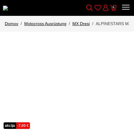
Wishlist
Cart
Išči
Account
Domov
Motocross Ausrüstung
MX Dresi
ALPINESTARS MX 
akcija
-
7,00
€