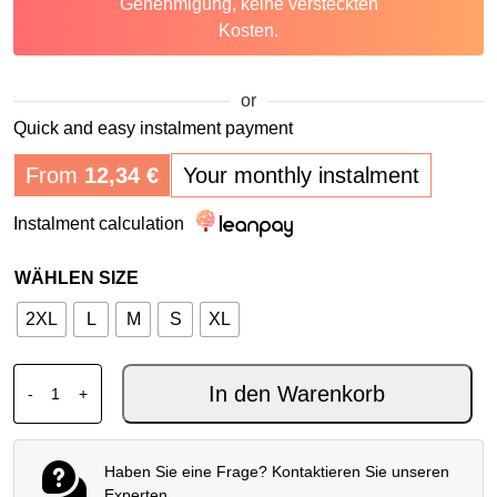
Genehmigung, keine versteckten
Kosten.
or
Quick and easy instalment payment
From
12,34
€
Your monthly instalment
Instalment calculation
WÄHLEN SIZE
2XL
L
M
S
XL
ALPINESTARS MX TRIKOT TECHSTAR KNIF SCHWARZ W
In den Warenkorb
-
+
Haben Sie eine Frage? Kontaktieren Sie unseren
Experten.