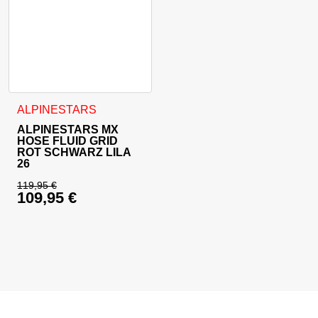
Dieses Produkt weist mehrere Varianten auf. Die Optionen 
ALPINESTARS
ALPINESTARS MX
HOSE FLUID GRID
ROT SCHWARZ LILA
26
119,95
€
109,95
€
Ursprünglicher Preis war: 119,95 €
Aktueller Preis ist: 109,95 €.