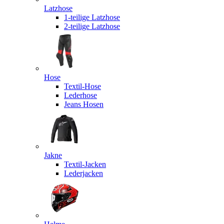
Latzhose
1-teilige Latzhose
2-teilige Latzhose
Hose
Textil-Hose
Lederhose
Jeans Hosen
Jakne
Textil-Jacken
Lederjacken