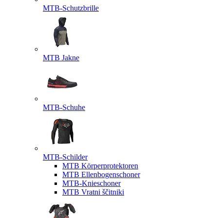
MTB-Schutzbrille
MTB Jakne
MTB-Schuhe
MTB-Schilder
MTB Körperprotektoren
MTB Ellenbogenschoner
MTB-Knieschoner
MTB Vratni ščitniki