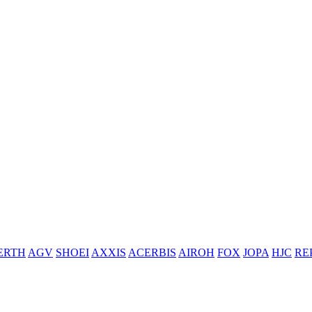
ERTH
AGV
SHOEI
AXXIS
ACERBIS
AIROH
FOX
JOPA
HJC
RE