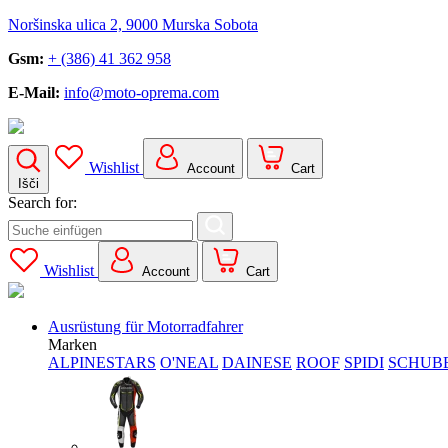
Noršinska ulica 2, 9000 Murska Sobota
Gsm:
+ (386) 41 362 958
E-Mail:
info@moto-oprema.com
Wishlist
Account
Cart
Išči
Search for:
Wishlist
Account
Cart
Ausrüstung für Motorradfahrer
Marken
ALPINESTARS
O'NEAL
DAINESE
ROOF
SPIDI
SCHUB