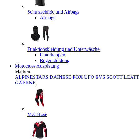
Schutzschilde und Airbags
Airbags
Funktionskleidung und Unterwäsche
Unterkappen
Regenkleidung
Motocross Ausrüstung
Marken
ALPINESTARS
DAINESE
FOX
UFO
EVS
SCOTT
LEAT
GAERNE
MX-Hose