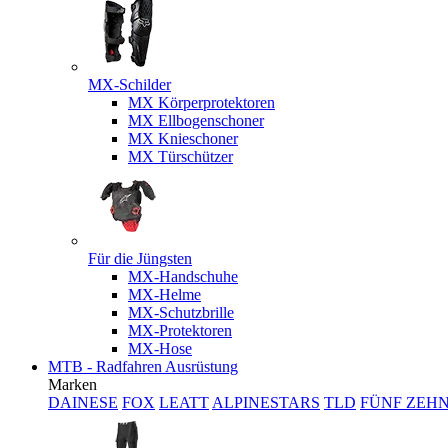
MX-Schilder
MX Körperprotektoren
MX Ellbogenschoner
MX Knieschoner
MX Türschützer
Für die Jüngsten
MX-Handschuhe
MX-Helme
MX-Schutzbrille
MX-Protektoren
MX-Hose
MTB - Radfahren Ausrüstung
Marken
DAINESE
FOX
LEATT
ALPINESTARS
TLD
FÜNF ZEH