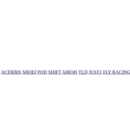
T
ACERBIS
SHOEI
POD
SHIFT
AIROH
TLD
JUST1
FLY RACIN