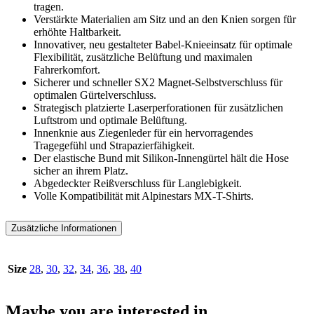
tragen.
Verstärkte Materialien am Sitz und an den Knien sorgen für
erhöhte Haltbarkeit.
Innovativer, neu gestalteter Babel-Knieeinsatz für optimale
Flexibilität, zusätzliche Belüftung und maximalen
Fahrerkomfort.
Sicherer und schneller SX2 Magnet-Selbstverschluss für
optimalen Gürtelverschluss.
Strategisch platzierte Laserperforationen für zusätzlichen
Luftstrom und optimale Belüftung.
Innenknie aus Ziegenleder für ein hervorragendes
Tragegefühl und Strapazierfähigkeit.
Der elastische Bund mit Silikon-Innengürtel hält die Hose
sicher an ihrem Platz.
Abgedeckter Reißverschluss für Langlebigkeit.
Volle Kompatibilität mit Alpinestars MX-T-Shirts.
Zusätzliche Informationen
Size
28
,
30
,
32
,
34
,
36
,
38
,
40
Maybe you are interested in