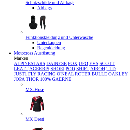
Schutzschilde und Airbags
Airbags
Funktionskleidung und Unterwäsche
Unterkappen
Regenkleidung
Motocross Ausrüstung
Marken
ALPINESTARS
DAINESE
FOX
UFO
EVS
SCOTT
LEATT
ACERBIS
SHOEI
POD
SHIFT
AIROH
TLD
JUST1
FLY RACING
O'NEAL
ROTER BULLE
OAKLEY
JOPA
THOR
100%
GAERNE
MX-Hose
MX Dresi