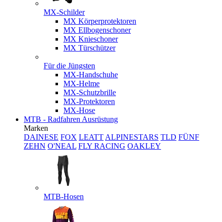
MX-Schilder
MX Körperprotektoren
MX Ellbogenschoner
MX Knieschoner
MX Türschützer
Für die Jüngsten
MX-Handschuhe
MX-Helme
MX-Schutzbrille
MX-Protektoren
MX-Hose
MTB - Radfahren Ausrüstung
Marken
DAINESE
FOX
LEATT
ALPINESTARS
TLD
FÜNF
ZEHN
O'NEAL
FLY RACING
OAKLEY
MTB-Hosen