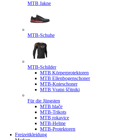
MTB Jakne
MTB-Schuhe
MTB-Schilder
MTB Körperprotektoren
MTB Ellenbogenschoner
MTB-Knieschoner
MTB Vratni ščitniki
Für die Jüngsten
MTB hlače
MTB-Trikots
MTB rokavice
MTB-Helme
MTB-Protektoren
Freizeitkleidung