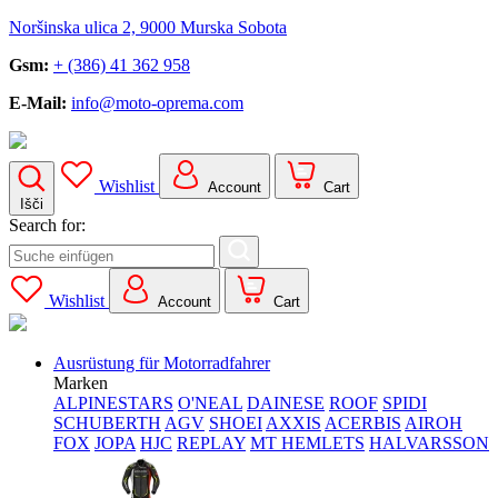
Noršinska ulica 2, 9000 Murska Sobota
Gsm:
+ (386) 41 362 958
E-Mail:
info@moto-oprema.com
Wishlist
Account
Cart
Išči
Search for:
Wishlist
Account
Cart
Ausrüstung für Motorradfahrer
Marken
ALPINESTARS
O'NEAL
DAINESE
ROOF
SPIDI
SCHUBERTH
AGV
SHOEI
AXXIS
ACERBIS
AIROH
FOX
JOPA
HJC
REPLAY
MT HEMLETS
HALVARSSON