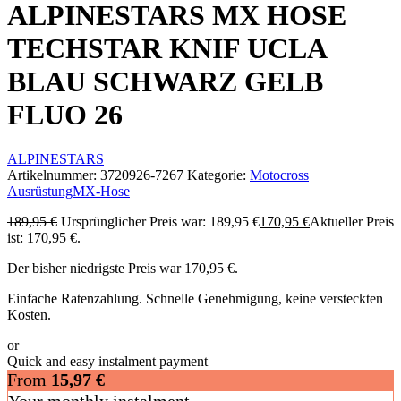
ALPINESTARS MX HOSE
TECHSTAR KNIF UCLA
BLAU SCHWARZ GELB
FLUO 26
ALPINESTARS
Artikelnummer:
3720926-7267
Kategorie:
Motocross
Ausrüstung
MX-Hose
189,95
€
Ursprünglicher Preis war: 189,95 €
170,95
€
Aktueller Preis
ist: 170,95 €.
Der bisher niedrigste Preis war
170,95
€
.
Einfache Ratenzahlung. Schnelle Genehmigung, keine versteckten
Kosten.
or
Quick and easy instalment payment
From
15,97
€
Your monthly instalment