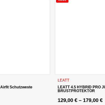
können auf der Produktseite gewählt werden
kt weist mehrere Varianten auf. Die Optionen können auf der 
Dieses Produkt weist mehrer
LEATT
Airfit Schutzweste
LEATT 4.5 HYBRID PRO 
BRUSTPROTEKTOR
129,00
€
–
179,00
€