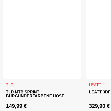
Dieses Produkt weist mehrere Varianten auf. Die Optionen 
Dieses Produ
TLD
LEATT
TLD MTB SPRINT
LEATT 3DF 
BURGUNDERFARBENE HOSE
149,99
€
329,90
€