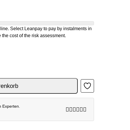
ine. Select Leanpay to pay by instalments in
 the cost of the risk assessment.
RTS Menge
renkorb
n Experten.