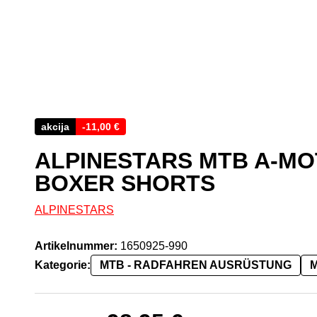
akcija
-
11,00
€
ALPINESTARS MTB A-MO
BOXER SHORTS
ALPINESTARS
Artikelnummer:
1650925-990
Kategorie:
MTB - RADFAHREN AUSRÜSTUNG
Ursprünglicher Preis war: 109,95 €
Aktueller Preis ist: 98,95 €.