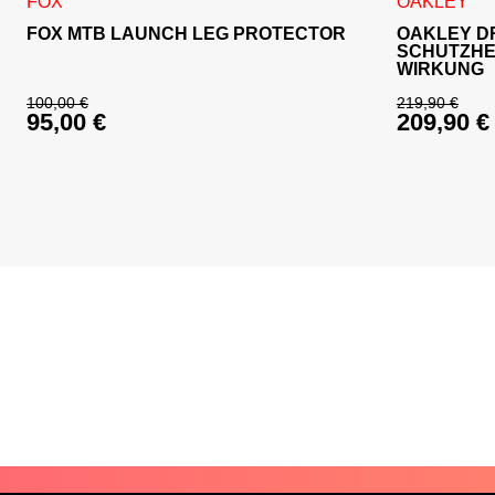
Dieses Produkt weist mehrere Varianten auf. Die Optionen 
Dieses Produ
FOX
OAKLEY
FOX MTB LAUNCH LEG PROTECTOR
OAKLEY DR
SCHUTZHE
WIRKUNG
100,00
€
219,90
€
95,00
€
209,90
€
Ursprünglicher Preis war: 100,00 €
Ursprüng
Aktueller Preis ist: 95,00 €.
Aktueller