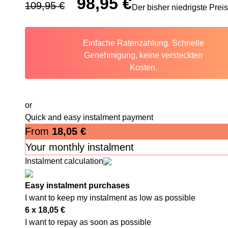
98,95
€
109,95
€
Der bisher niedrigste Prei
Einfache Ratenzahlung. Schnelle
Genehmigung, keine versteckten
Kosten.
or
Quick and easy instalment payment
From
18,05
€
Your monthly instalment
Instalment calculation
Easy instalment purchases
I want to keep my instalment as low as possible
6 x
18,05
€
I want to repay as soon as possible