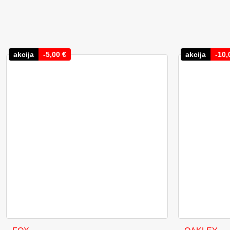
akcija
-
5,00
€
akcija
-
10,