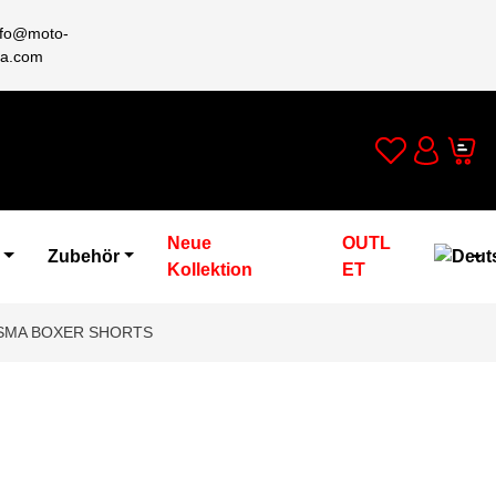
nfo@moto-
a.com
Wishlist
Cart
Account
Neue
OUTL
Zubehör
Kollektion
ET
ASMA BOXER SHORTS