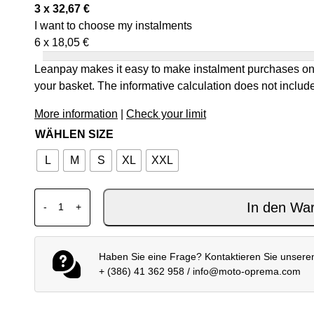
3 x
32,67
€
I want to choose my instalments
6 x
18,05
€
Leanpay makes it easy to make instalment purchases onl
your basket. The informative calculation does not include
More information
|
Check your limit
WÄHLEN SIZE
L
M
S
XL
XXL
ALPINESTARS MTB A-MOTION PLASMA BOXER SHO
In den Wa
-
+
Haben Sie eine Frage? Kontaktieren Sie unsere
+ (386) 41 362 958
/
info@moto-oprema.com