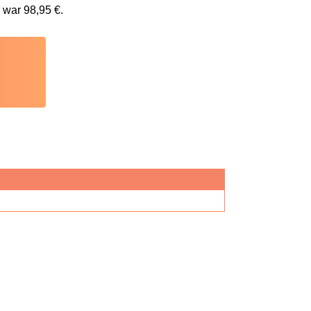
s war
98,95
€
.