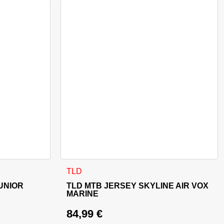
Produktseite gewählt werden
e Varianten auf. Die Optionen können auf der Produktseite ge
Dieses Produkt weist mehrere Varianten auf
TLD
JUNIOR
TLD MTB JERSEY SKYLINE AIR VOX
MARINE
84,99
€