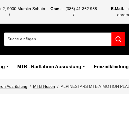
ca 2, 9000 Murska Sobota
Gsm:
+ (386) 41 362 958
E-Mail:
i
oprem
Search for:
ng
MTB - Radfahren Ausrüstung
Freizeitkleidung
ren Ausrüstung
MTB-Hosen
ALPINESTARS MTB A-MOTION PL