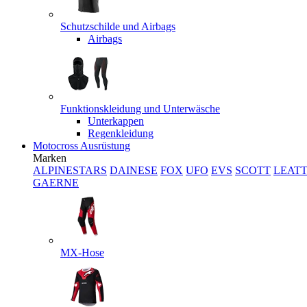
Schutzschilde und Airbags
Airbags
Funktionskleidung und Unterwäsche
Unterkappen
Regenkleidung
Motocross Ausrüstung
Marken
ALPINESTARS
DAINESE
FOX
UFO
EVS
SCOTT
LEAT
GAERNE
MX-Hose