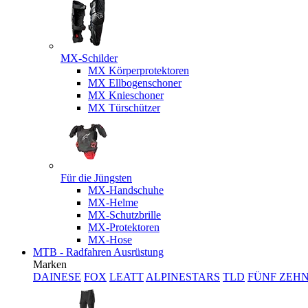
MX-Schilder
MX Körperprotektoren
MX Ellbogenschoner
MX Knieschoner
MX Türschützer
Für die Jüngsten
MX-Handschuhe
MX-Helme
MX-Schutzbrille
MX-Protektoren
MX-Hose
MTB - Radfahren Ausrüstung
Marken
DAINESE
FOX
LEATT
ALPINESTARS
TLD
FÜNF ZEH