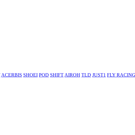
T
ACERBIS
SHOEI
POD
SHIFT
AIROH
TLD
JUST1
FLY RACIN