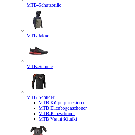
MTB-Schutzbrille
MTB Jakne
MTB-Schuhe
MTB-Schilder
MTB Körperprotektoren
MTB Ellenbogenschoner
MTB-Knieschoner
MTB Vratni ščitniki