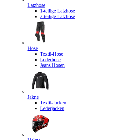
Latzhose
1-teilige Latzhose
2-teilige Latzhose
Hose
Textil-Hose
Lederhose
Jeans Hosen
Jakne
Textil-Jacken
Lederjacken