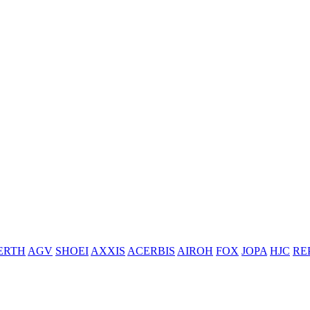
ERTH
AGV
SHOEI
AXXIS
ACERBIS
AIROH
FOX
JOPA
HJC
RE