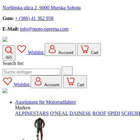
Noršinska ulica 2, 9000 Murska Sobota
Gsm:
+ (386) 41 362 958
E-Mail:
info@moto-oprema.com
Wishlist
Account
Cart
Išči
Search for:
Wishlist
Account
Cart
Ausrüstung für Motorradfahrer
Marken
ALPINESTARS
O'NEAL
DAINESE
ROOF
SPIDI
SCHUB