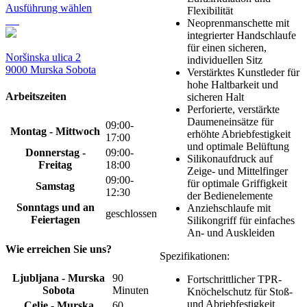
werden
war:
ist:
Ausführung wählen
Flexibilität
189,95 €
170,95 €.
Dieses
Neoprenmanschette mit
Produkt
integrierter Handschlaufe
weist
für einen sicheren,
mehrere
Noršinska ulica 2
individuellen Sitz
Varianten
9000 Murska Sobota
Verstärktes Kunstleder für
auf.
hohe Haltbarkeit und
Die
Arbeitszeiten
sicheren Halt
Optionen
Perforierte, verstärkte
können
Daumeneinsätze für
09:00-
auf
Montag - Mittwoch
erhöhte Abriebfestigkeit
17:00
der
und optimale Belüftung
Donnerstag -
09:00-
Produktseite
Silikonaufdruck auf
Freitag
18:00
gewählt
Zeige- und Mittelfinger
werden
09:00-
für optimale Griffigkeit
Samstag
12:30
der Bedienelemente
Sonntags und an
Anziehschlaufe mit
geschlossen
Feiertagen
Silikongriff für einfaches
An- und Auskleiden
Wie erreichen Sie uns?
Spezifikationen:
Ljubljana - Murska
90
Fortschrittlicher TPR-
Sobota
Minuten
Knöchelschutz für Stoß-
und Abriebfestigkeit
Celje - Murska
60