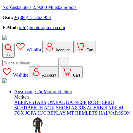
Noršinska ulica 2, 9000 Murska Sobota
Gsm:
+ (386) 41 362 958
E-Mail:
info@moto-oprema.com
Wishlist
Account
Cart
Išči
Search
for:
Wishlist
Account
Cart
Ausrüstung für Motorradfahrer
Marken
ALPINESTARS
O'NEAL
DAINESE
ROOF
SPIDI
SCHUBERTH
AGV
SHOEI
AXXIS
ACERBIS
AIROH
FOX
JOPA
HJC
REPLAY
MT HEMLETS
HALVARSSON