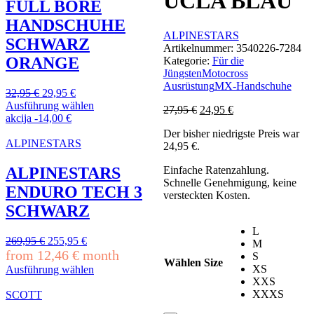
UCLA BLAU
FULL BORE
HANDSCHUHE
ALPINESTARS
SCHWARZ
Artikelnummer:
3540226-7284
ORANGE
Kategorie:
Für die
Jüngsten
Motocross
Ausrüstung
MX-Handschuhe
Ursprünglicher
Aktueller
32,95
€
29,95
€
Preis
Preis
Ausführung wählen
Ursprünglicher
Aktueller
27,95
€
24,95
€
Dieses
war:
ist:
akcija
-
14,00
€
Preis
Preis
Produkt
32,95 €
29,95 €.
Der bisher niedrigste Preis war
war:
ist:
weist
ALPINESTARS
24,95
€
.
27,95 €
24,95 €.
mehrere
Varianten
ALPINESTARS
Einfache Ratenzahlung.
auf.
Schnelle Genehmigung, keine
ENDURO TECH 3
Die
versteckten Kosten.
Optionen
SCHWARZ
können
auf
L
Ursprünglicher
Aktueller
269,95
€
255,95
€
der
M
Preis
Preis
from
12,46
€
month
Produktseite
S
Wählen Size
war:
ist:
gewählt
XS
Ausführung wählen
269,95 €
255,95 €.
Dieses
werden
XXS
Produkt
XXXS
SCOTT
weist