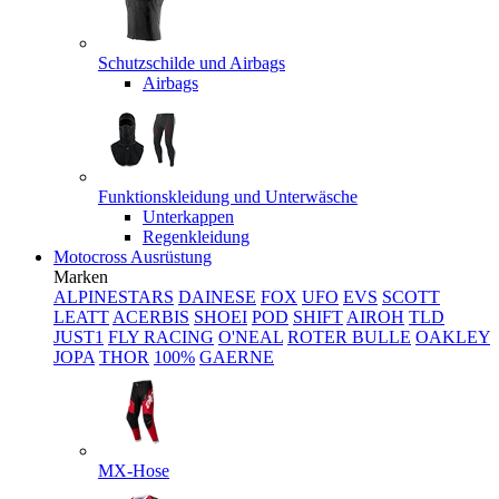
Schutzschilde und Airbags
Airbags
Funktionskleidung und Unterwäsche
Unterkappen
Regenkleidung
Motocross Ausrüstung
Marken
ALPINESTARS
DAINESE
FOX
UFO
EVS
SCOTT
LEATT
ACERBIS
SHOEI
POD
SHIFT
AIROH
TLD
JUST1
FLY RACING
O'NEAL
ROTER BULLE
OAKLEY
JOPA
THOR
100%
GAERNE
MX-Hose