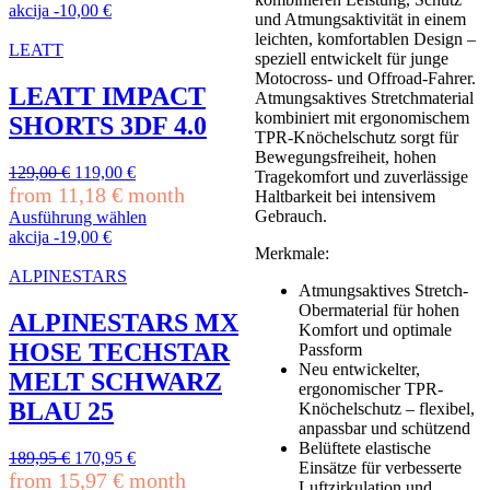
74,95 €
67,95 €.
Dieses
akcija
-
10,00
€
und Atmungsaktivität in einem
Produkt
leichten, komfortablen Design –
weist
LEATT
speziell entwickelt für junge
mehrere
Motocross- und Offroad-Fahrer.
Varianten
LEATT IMPACT
Atmungsaktives Stretchmaterial
auf.
kombiniert mit ergonomischem
SHORTS 3DF 4.0
Die
TPR-Knöchelschutz sorgt für
Optionen
Bewegungsfreiheit, hohen
können
Ursprünglicher
Aktueller
129,00
€
119,00
€
Tragekomfort und zuverlässige
auf
Preis
Preis
from
11,18
€
month
Haltbarkeit bei intensivem
der
war:
ist:
Gebrauch.
Ausführung wählen
Produktseite
129,00 €
119,00 €.
Dieses
akcija
-
19,00
€
gewählt
Merkmale:
Produkt
werden
weist
ALPINESTARS
Atmungsaktives Stretch-
mehrere
Obermaterial für hohen
Varianten
ALPINESTARS MX
Komfort und optimale
auf.
HOSE TECHSTAR
Passform
Die
Neu entwickelter,
Optionen
MELT SCHWARZ
ergonomischer TPR-
können
BLAU 25
Knöchelschutz – flexibel,
auf
anpassbar und schützend
der
Belüftete elastische
Produktseite
Ursprünglicher
Aktueller
189,95
€
170,95
€
Einsätze für verbesserte
gewählt
Preis
Preis
from
15,97
€
month
Luftzirkulation und