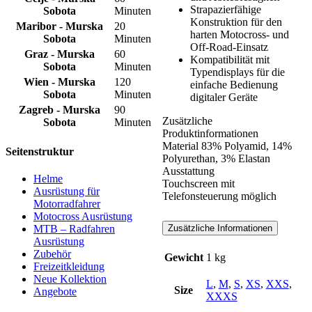
Strapazierfähige
Sobota
Minuten
Konstruktion für den
Maribor - Murska
20
harten Motocross- und
Sobota
Minuten
Off-Road-Einsatz
Graz - Murska
60
Kompatibilität mit
Sobota
Minuten
Typendisplays für die
Wien - Murska
120
einfache Bedienung
Sobota
Minuten
digitaler Geräte
Zagreb - Murska
90
Zusätzliche
Sobota
Minuten
Produktinformationen
Material 83% Polyamid, 14%
Seitenstruktur
Polyurethan, 3% Elastan
Ausstattung
Helme
Touchscreen mit
Ausrüstung für
Telefonsteuerung möglich
Motorradfahrer
Motocross Ausrüstung
Zusätzliche Informationen
MTB – Radfahren
Ausrüstung
Zubehör
Gewicht
1 kg
Freizeitkleidung
Neue Kollektion
L
,
M
,
S
,
XS
,
XXS
,
Size
Angebote
XXXS