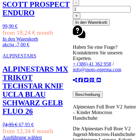
ALPINESTARS
mehrere
-
SCOTT PROSPECT
FULL
Varianten
ENDURO
BORE
auf.
+
V2
Die
In den Warenkorb
MX
Optionen
99,90
€
JUGEND
können
from
18,24
€
month
KINDER
auf
In den Warenkorb
HANDSCHUHE
der
akcija
-
7,00
€
UCLA
Haben Sie eine Frage?
Produktseite
BLAU
Kontaktieren Sie unseren
gewählt
ALPINESTARS
Menge
Experten.
werden
+ (386) 41 362 958
/
ALPINESTARS MX
info@moto-oprema.com
TRIKOT
TECHSTAR KNIF
UCLA BLAU
Beschreibung
SCHWARZ GELB
Alpinestars Full Bore V2 Junior
FLUO 26
– Kinder Motocross
Handschuhe
Ursprünglicher
Aktueller
74,95
€
67,95
€
Die Alpinestars Full Bore V2
Preis
Preis
from
12,34
€
month
Jugend-Motocross-Handschuhe
war:
ist:
Ausführung wählen
kombinieren Leistung, Schutz