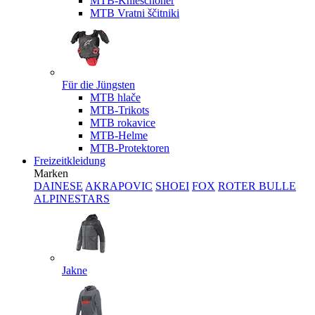
MTB-Knieschoner
MTB Vratni ščitniki
Für die Jüngsten
MTB hlače
MTB-Trikots
MTB rokavice
MTB-Helme
MTB-Protektoren
Freizeitkleidung
Marken
DAINESE
AKRAPOVIC
SHOEI
FOX
ROTER BULLE
ALPINESTARS
Jakne