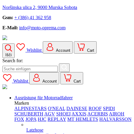
Noršinska ulica 2, 9000 Murska Sobota
Gsm:
+ (386) 41 362 958
E-Mail:
info@moto-oprema.com
Wishlist
Account
Cart
Išči
Search for:
Wishlist
Account
Cart
Ausrüstung für Motorradfahrer
Marken
ALPINESTARS
O'NEAL
DAINESE
ROOF
SPIDI
SCHUBERTH
AGV
SHOEI
AXXIS
ACERBIS
AIROH
FOX
JOPA
HJC
REPLAY
MT HEMLETS
HALVARSSON
Latzhose