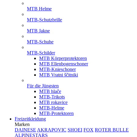
MTB Helme
MTB-Schutzbrille
MTB Jakne
MTB-Schuhe
MTB-Schilder
MTB Körperprotektoren
MTB Ellenbogenschoner
MTB-Knieschoner
MTB Vratni ščitniki
Für die Jüngsten
MTB hlače
MTB-Trikots
MTB rokavice
MTB-Helme
MTB-Protektoren
Freizeitkleidung
Marken
DAINESE
AKRAPOVIC
SHOEI
FOX
ROTER BULLE
ALPINESTARS