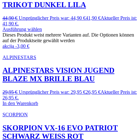
TRIKOT DUNKEL LILA
44,90
€
Ursprünglicher Preis war: 44,90 €
41,90
€
Aktueller Preis ist:
41,90 €.
Ausführung wählen
Dieses Produkt weist mehrere Varianten auf. Die Optionen können
auf der Produktseite gewählt werden
akcija
-
3,00
€
ALPINESTARS
ALPINESTARS VISION JUGEND
BLAZE MX BRILLE BLAU
29,95
€
Ursprünglicher Preis war: 29,95 €
26,95
€
Aktueller Preis ist:
26,95 €.
In den Warenkorb
SCORPION
SKORPION VX-16 EVO PATRIOT
SCHWARZ WEISS ROT