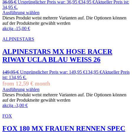
36,95
€
Ursprünglicher Preis war: 36,95 €
34,95
€
Aktueller Preis ist:
34,95 €.
Ausführung wählen
Dieses Produkt weist mehrere Varianten auf. Die Optionen können
auf der Produktseite gewählt werden
akcija
-
15,00
€
ALPINESTARS
ALPINESTARS MX HOSE RACER
RIWAY UCLA BLAU WEISS 26
149,95
€
Ursprünglicher Preis war: 149,95 €
134,95
€
Aktueller Preis
ist: 134,95 €.
from
12,59
€
month
Ausführung wählen
Dieses Produkt weist mehrere Varianten auf. Die Optionen können
auf der Produktseite gewählt werden
akcija
-
3,00
€
FOX
FOX 180 MX FRAUEN RENNEN SPEC