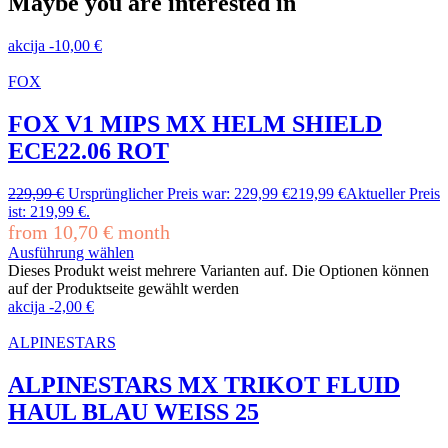
Maybe you are interested in
akcija
-
10,00
€
FOX
FOX V1 MIPS MX HELM SHIELD
ECE22.06 ROT
229,99
€
Ursprünglicher Preis war: 229,99 €
219,99
€
Aktueller Preis
ist: 219,99 €.
from
10,70
€
month
Ausführung wählen
Dieses Produkt weist mehrere Varianten auf. Die Optionen können
auf der Produktseite gewählt werden
akcija
-
2,00
€
ALPINESTARS
ALPINESTARS MX TRIKOT FLUID
HAUL BLAU WEISS 25