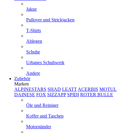
Jakne
Pullover und Strickjacken
T-Shirts
Ablegen
Schuhe
Urbanes Schuhwerk
Andere
Zubehör
Marken
ALPINESTARS
SHAD
LEATT
ACERBIS
MOTUL
DAINESE
FOX
SIZZAPP
SPIDI
ROTER BULLE
Öle und Reiniger
Koffer und Taschen
Motorständer