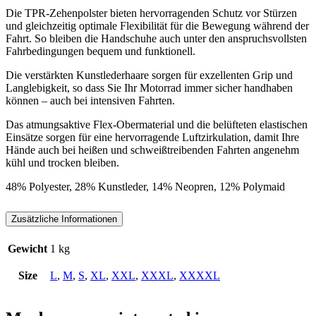
Die TPR-Zehenpolster bieten hervorragenden Schutz vor Stürzen
und gleichzeitig optimale Flexibilität für die Bewegung während der
Fahrt. So bleiben die Handschuhe auch unter den anspruchsvollsten
Fahrbedingungen bequem und funktionell.
Die verstärkten Kunstlederhaare sorgen für exzellenten Grip und
Langlebigkeit, so dass Sie Ihr Motorrad immer sicher handhaben
können – auch bei intensiven Fahrten.
Das atmungsaktive Flex-Obermaterial und die belüfteten elastischen
Einsätze sorgen für eine hervorragende Luftzirkulation, damit Ihre
Hände auch bei heißen und schweißtreibenden Fahrten angenehm
kühl und trocken bleiben.
48% Polyester, 28% Kunstleder, 14% Neopren, 12% Polymaid
Zusätzliche Informationen
Gewicht
1 kg
Size
L
,
M
,
S
,
XL
,
XXL
,
XXXL
,
XXXXL