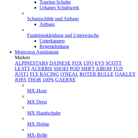
Touring-Schuhe
Urbanes Schuhwerk
Schutzschilde und Airbags
Airbags
Funktionskleidung und Unterwäsche
Unterkappen
Regenkleidung
Motocross Ausrüstung
Marken
ALPINESTARS
DAINESE
FOX
UFO
EVS
SCOTT
LEATT
ACERBIS
SHOEI
POD
SHIFT
AIROH
TLD
JUST1
FLY RACING
O'NEAL
ROTER BULLE
OAKLEY
JOPA
THOR
100%
GAERNE
MX-Hose
MX Dresi
MX Handschuhe
MX Helme
MX-Brille