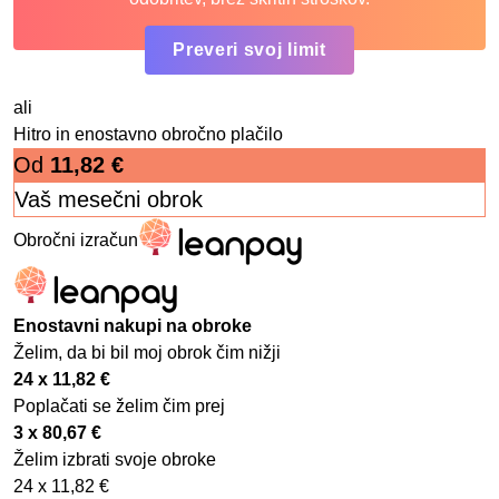
Preveri svoj limit
ali
Hitro in enostavno obročno plačilo
Od
11,82
€
Vaš mesečni obrok
Obročni izračun
Enostavni nakupi na obroke
Želim, da bi bil moj obrok čim nižji
24 x
11,82
€
Poplačati se želim čim prej
3 x
80,67
€
Želim izbrati svoje obroke
24 x
11,82
€