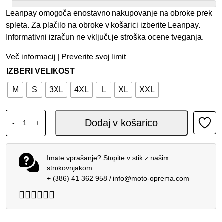
Leanpay omogoča enostavno nakupovanje na obroke prek
spleta. Za plačilo na obroke v košarici izberite Leanpay.
Informativni izračun ne vključuje stroška ocene tveganja.
Več informacij
|
Preverite svoj limit
IZBERI VELIKOST
M
S
3XL
4XL
L
XL
XXL
ALPINESTARS AEROSHELL VODOTESNA JAKNA GRAY kol
Dodaj v košarico
-
+
Imate vprašanje? Stopite v stik z našim
strokovnjakom.
+ (386) 41 362 958
/
info@moto-oprema.com