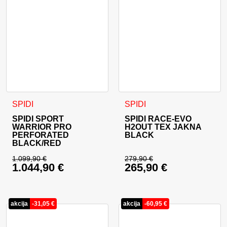
Ta izdelek ima več različic. Možnosti lahko izberete na stran
Ta izdelek ima več različic. 
SPIDI
SPIDI
SPIDI SPORT
SPIDI RACE-EVO
WARRIOR PRO
H2OUT TEX JAKNA
PERFORATED
BLACK
BLACK/RED
1.099,90
€
279,90
€
1.044,90
€
265,90
€
Izvirna cena je bila: 1.099,90 €.
Izvirna cena je bila:
Trenutna cena je: 1.044,90 €.
Trenutna cena je: 26
akcija
-
31,05
€
akcija
-
60,95
€