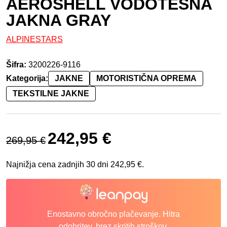
AEROSHELL VODOTESNA
JAKNA GRAY
ALPINESTARS
Šifra:
3200226-9116
Kategorija:
JAKNE
MOTORISTIČNA OPREMA
TEKSTILNE JAKNE
Izvirna cena je bila: 269,95 €.
Trenutna cena je: 242,95 €.
242,95
€
269,95
€
Najnižja cena zadnjih 30 dni
242,95
€
.
Enostavno obročno plačevanje. Hitra
odobritev, brez skritih stroškov.