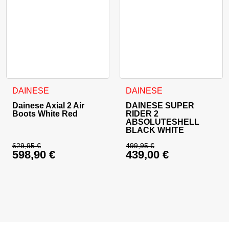
Ta izdelek ima več različic. Možnosti lahko izberete na stran
Ta izdelek ima več različic. 
DAINESE
DAINESE
Dainese Axial 2 Air
DAINESE SUPER
Boots White Red
RIDER 2
ABSOLUTESHELL
BLACK WHITE
629,95
€
499,95
€
598,90
€
439,00
€
Izvirna cena je bila: 629,95 €.
Izvirna cena je bila:
Trenutna cena je: 598,90 €.
Trenutna cena je: 43