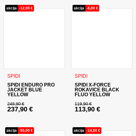
akcija
-
12,00
€
akcija
-
6,00
€
Ta izdelek ima več različic. Možnosti lahko izberete na stran
Ta izdelek ima več različic. 
SPIDI
SPIDI
SPIDI ENDURO PRO
SPIDI X-FORCE
JACKET BLUE
ROKAVICE BLACK
YELLOW
FLUO YELLOW
249,90
€
119,90
€
237,90
€
113,90
€
Izvirna cena je bila: 249,90 €.
Izvirna cena je bila:
Trenutna cena je: 237,90 €.
Trenutna cena je: 11
akcija
-
55,00
€
akcija
-
14,00
€