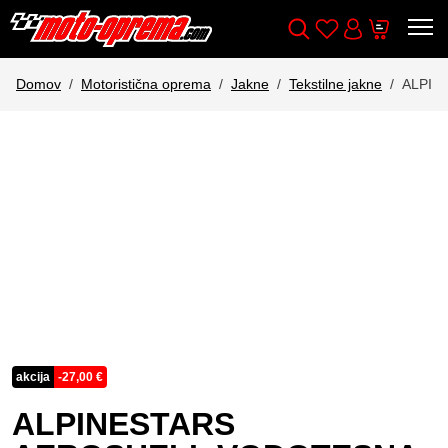
Wishlist
Cart
Išči
Account
Domov
Motoristična oprema
Jakne
Tekstilne jakne
ALPIN
akcija
-
27,00
€
ALPINESTARS