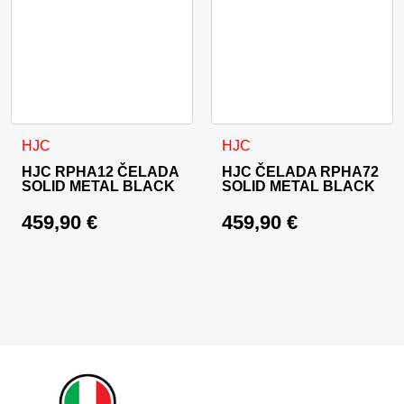
Ta izdelek ima več različic. Možnosti lahko izberete na stran
Ta izdelek ima več različic. 
HJC
HJC
HJC RPHA12 ČELADA
HJC ČELADA RPHA72
SOLID METAL BLACK
SOLID METAL BLACK
459,90
€
459,90
€