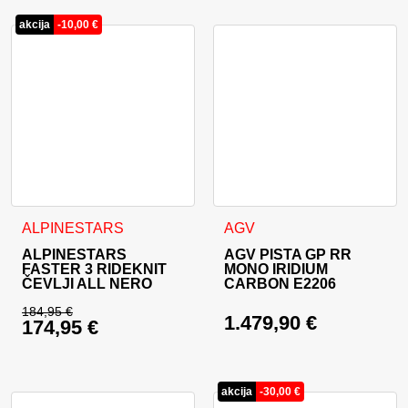
akcija
-
10,00
€
Ta izdelek ima več različic. Možnosti lahko izberete na stran
Ta izdelek ima več različic. 
ALPINESTARS
AGV
ALPINESTARS
AGV PISTA GP RR
FASTER 3 RIDEKNIT
MONO IRIDIUM
ČEVLJI ALL NERO
CARBON E2206
184,95
€
1.479,90
€
174,95
€
Izvirna cena je bila: 184,95 €.
Trenutna cena je: 174,95 €.
akcija
-
30,00
€