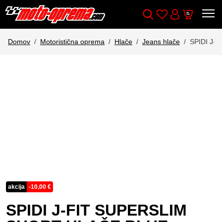
Wishlist
Cart
Išči
Account
Domov
Motoristična oprema
Hlače
Jeans hlače
SPIDI J-
akcija
-
10,00
€
SPIDI J-FIT SUPERSLIM