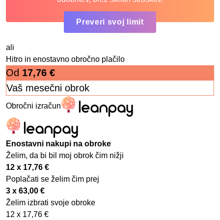
Preveri svoj limit
ali
Hitro in enostavno obročno plačilo
Od
17,76
€
Vaš mesečni obrok
Obročni izračun
Enostavni nakupi na obroke
Želim, da bi bil moj obrok čim nižji
12 x
17,76
€
Poplačati se želim čim prej
3 x
63,00
€
Želim izbrati svoje obroke
12 x
17,76
€