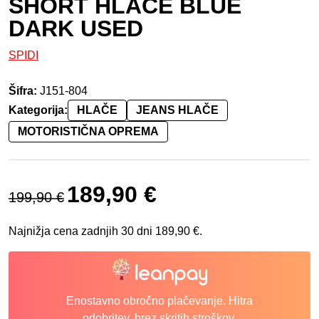
SHORT HLAČE BLUE
DARK USED
SPIDI
Šifra:
J151-804
Kategorija:
HLAČE
JEANS HLAČE
MOTORISTIČNA OPREMA
Izvirna cena je bila: 199,90 €.
Trenutna cena je: 189,90 €.
189,90
€
199,90
€
Najnižja cena zadnjih 30 dni
189,90
€
.
Enostavno obročno plačevanje. Hitra
odobritev, brez skritih stroškov.