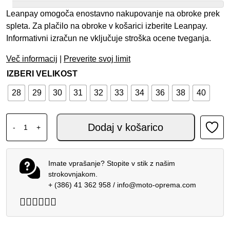
Leanpay omogoča enostavno nakupovanje na obroke prek
spleta. Za plačilo na obroke v košarici izberite Leanpay.
Informativni izračun ne vključuje stroška ocene tveganja.
Več informacij
|
Preverite svoj limit
IZBERI VELIKOST
28
29
30
31
32
33
34
36
38
40
SPIDI J-FIT SUPERSLIM SHORT HLAČE BLUE DARK USED 
Dodaj v košarico
-
+
Imate vprašanje? Stopite v stik z našim
strokovnjakom.
+ (386) 41 362 958
/
info@moto-oprema.com