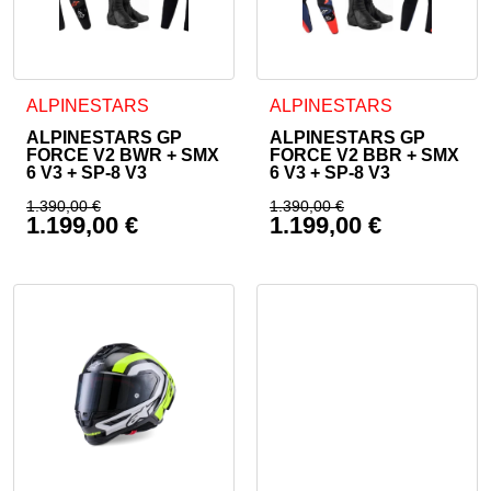
ALPINESTARS
ALPINESTARS
ALPINESTARS GP
ALPINESTARS GP
FORCE V2 BWR + SMX
FORCE V2 BBR + SMX
6 V3 + SP-8 V3
6 V3 + SP-8 V3
1.390,00
€
1.390,00
€
1.199,00
€
1.199,00
€
Izvirna cena je bila: 1.390,00 €.
Izvirna cena je bila:
Trenutna cena je: 1.199,00 €.
Trenutna cena je: 1.