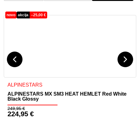
novo
akcija
–
25,00
€
i izdelka
Ta izdelek ima več različic. Možnosti lahko izberete na stran
ALPINESTARS
ALPINESTARS MX SM3 HEAT HEMLET Red White
Black Glossy
249,95
€
224,95
€
Izvirna cena je bila: 249,95 €.
Trenutna cena je: 224,95 €.