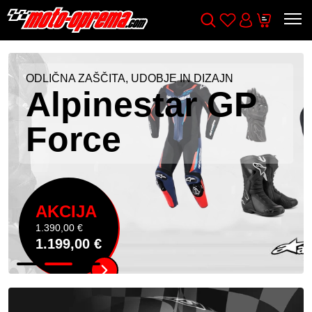
Wishlist
Cart
Išči
Account
ODLIČNA ZAŠČITA, UDOBJE IN DIZAJN
Alpinestar GP
Force
AKCIJA
1.390,00 €
1.199,00 €