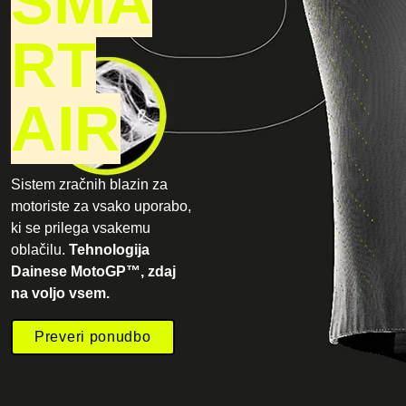
SMA
RT
AIR
Sistem zračnih blazin za
motoriste za vsako uporabo,
ki se prilega vsakemu
oblačilu.
Tehnologija
Dainese MotoGP™, zdaj
na voljo vsem.
Preveri ponudbo