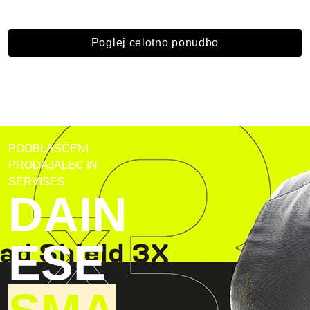
Poglej celotno ponudbo
POOBLAŠČENI
PRODAJALEC IN
SERVISES
DAIN
ESE