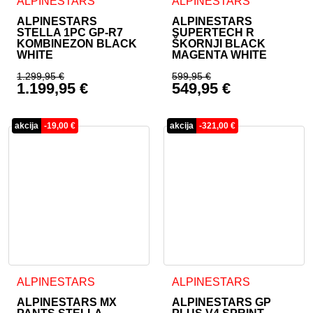
Ta izdelek ima več različic. Možnosti lahko izberete na stran
Ta izdelek ima več različic. 
ALPINESTARS
ALPINESTARS
ALPINESTARS
ALPINESTARS
STELLA 1PC GP-R7
SUPERTECH R
KOMBINEZON BLACK
ŠKORNJI BLACK
WHITE
MAGENTA WHITE
1.299,95
€
599,95
€
1.199,95
€
549,95
€
Izvirna cena je bila: 1.299,95 €.
Izvirna cena je bila:
Trenutna cena je: 1.199,95 €.
Trenutna cena je: 54
akcija
-
19,00
€
akcija
-
321,00
€
Ta izdelek ima več različic. Možnosti lahko izberete na stran
ALPINESTARS
ALPINESTARS
ALPINESTARS MX
ALPINESTARS GP