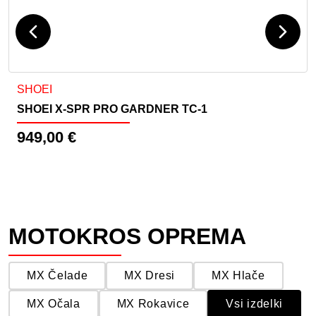
i izdelka
Ta izdelek ima več različic. Možnosti lahko izberete na stran
SHOEI
SHOEI X-SPR PRO GARDNER TC-1
949,00
€
MOTOKROS OPREMA
MX Čelade
MX Dresi
MX Hlače
MX Očala
MX Rokavice
Vsi izdelki