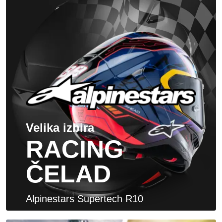
Velika izbira
RACING
ČELAD
Alpinestars Supertech R10