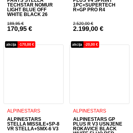
PANTS STELLA
PLUS V4 SPRINT
TECHSTAR NOMUR
1PC+SUPERTECH
LIGHT BLUE OFF
R+GP PRO R4
WHITE BLACK 26
189,95
€
2.520,00
€
170,95
€
2.199,00
€
Izvirna cena je bila: 189,95 €.
Izvirna cena je bila:
Trenutna cena je: 170,95 €.
Trenutna cena je: 2.
akcija
-
170,00
€
akcija
-
20,00
€
Ta izdelek ima več različic. 
ALPINESTARS
ALPINESTARS
ALPINESTARS
ALPINESTARS GP
STELLA MISSILE+SP-8
PLUS R V3 USNJENE
VR STELLA+SMX-6 V3
ROKAVICE BLACK