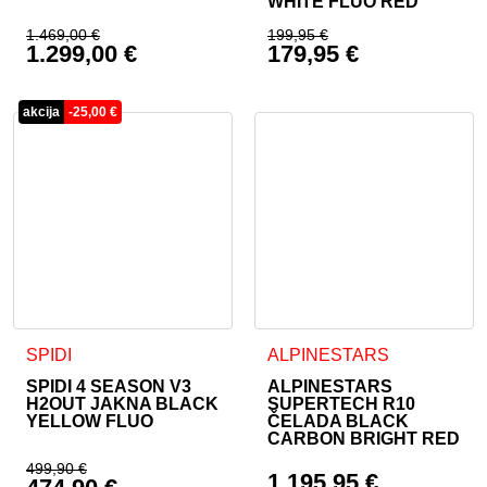
WHITE FLUO RED
1.469,00
€
199,95
€
1.299,00
€
179,95
€
Izvirna cena je bila: 1.469,00 €.
Izvirna cena je bila:
Trenutna cena je: 1.299,00 €.
Trenutna cena je: 17
akcija
-
25,00
€
Ta izdelek ima več različic. Možnosti lahko izberete na stran
Ta izdelek ima več različic. 
SPIDI
ALPINESTARS
SPIDI 4 SEASON V3
ALPINESTARS
H2OUT JAKNA BLACK
SUPERTECH R10
YELLOW FLUO
ČELADA BLACK
CARBON BRIGHT RED
499,90
€
1.195,95
€