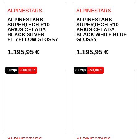
Ta izdelek ima več različic. Možnosti lahko izberete na stran
Ta izdelek ima več različic. 
ALPINESTARS
ALPINESTARS
ALPINESTARS
ALPINESTARS
SUPERTECH R10
SUPERTECH R10
ARIUS ČELADA
ARIUS ČELADA
BLACK SILVER
BLACK WHITE BLUE
FL.YELLOW GLOSSY
GLOSSY
1.195,95
€
1.195,95
€
akcija
-
100,00
€
akcija
-
50,00
€