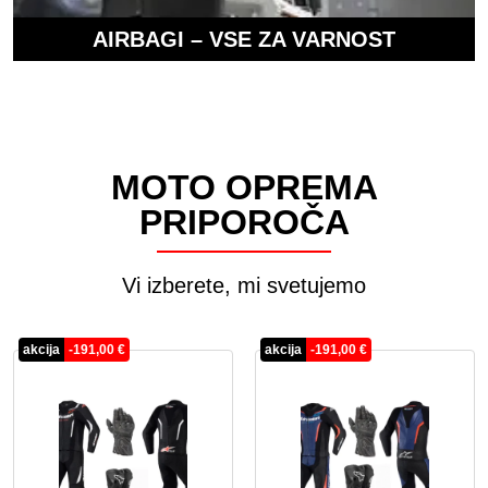
AIRBAGI – VSE ZA VARNOST
MOTO OPREMA
PRIPOROČA
Vi izberete, mi svetujemo
akcija
-
191,00
€
akcija
-
191,00
€