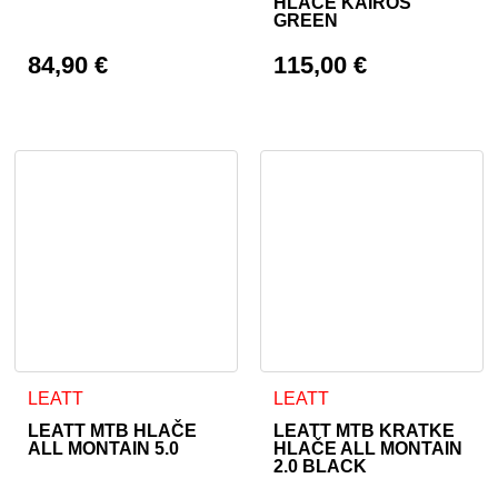
HLAČE KAIROS
GREEN
84,90
€
115,00
€
Ta izdelek ima več različic. Možnosti lahko izberete na stran
Ta izdelek ima več različic. 
LEATT
LEATT
LEATT MTB HLAČE
LEATT MTB KRATKE
ALL MONTAIN 5.0
HLAČE ALL MONTAIN
2.0 BLACK