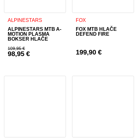
Ta izdelek ima več različic. Možnosti lahko izberete na stran
Ta izdelek ima več različic. 
ALPINESTARS
FOX
ALPINESTARS MTB A-
FOX MTB HLAČE
MOTION PLASMA
DEFEND FIRE
BOKSER HLAČE
109,95
€
199,90
€
98,95
€
Izvirna cena je bila: 109,95 €.
Trenutna cena je: 98,95 €.