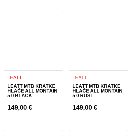
Ta izdelek ima več različic. Možnosti lahko izberete na stran
Ta izdelek ima več različic. 
LEATT
LEATT
LEATT MTB KRATKE
LEATT MTB KRATKE
HLAČE ALL MONTAIN
HLAČE ALL MONTAIN
5.0 BLACK
5.0 RUST
149,00
€
149,00
€