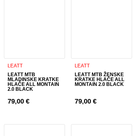
Ta izdelek ima več različic. Možnosti lahko izberete na stran
Ta izdelek ima več različic. 
LEATT
LEATT
LEATT MTB
LEATT MTB ŽENSKE
MLADINSKE KRATKE
KRATKE HLAČE ALL
HLAČE ALL MONTAIN
MONTAIN 2.0 BLACK
2.0 BLACK
79,00
€
79,00
€