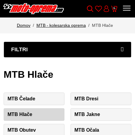
Wishlist
Cart
Išči
Account
Domov
MTB - kolesarska oprema
MTB Hlače
FILTRI
MTB Hlače
MTB Čelade
MTB Dresi
MTB Hlače
MTB Jakne
MTB Obutev
MTB Očala