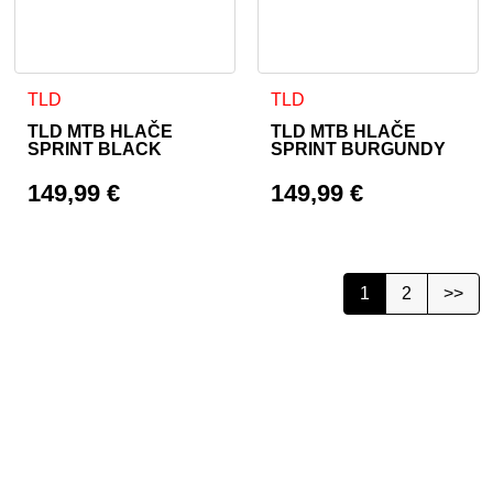
Ta izdelek ima več različic. Možnosti lahko izberete na stran
Ta izdelek ima več različic. 
TLD
TLD
TLD MTB HLAČE
TLD MTB HLAČE
SPRINT BLACK
SPRINT BURGUNDY
149,99
€
149,99
€
1
2
>>