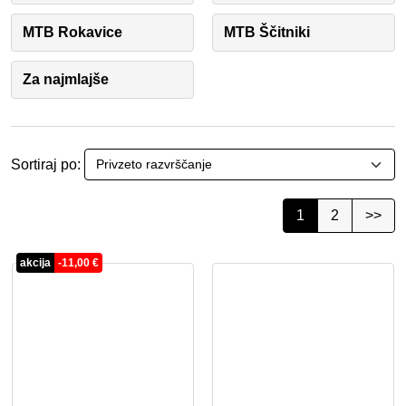
MTB Rokavice
MTB Ščitniki
Za najmlajše
Sortiraj po:
1
2
>>
akcija
-
11,00
€