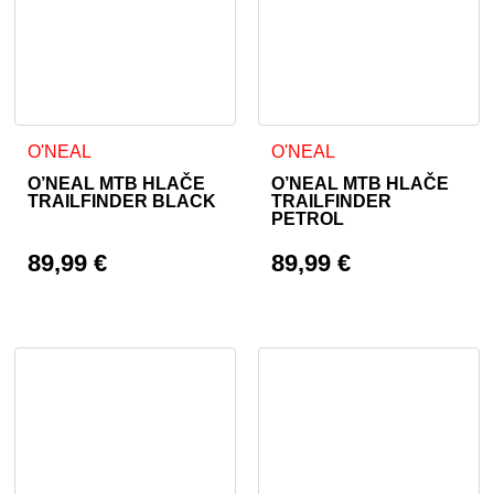
Ta izdelek ima več različic. Možnosti lahko izberete na stran
Ta izdelek ima več različic. 
O'NEAL
O'NEAL
O’NEAL MTB HLAČE
O’NEAL MTB HLAČE
TRAILFINDER BLACK
TRAILFINDER
PETROL
89,99
€
89,99
€