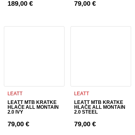
189,00
€
79,00
€
Ta izdelek ima več različic. Možnosti lahko izberete na stran
Ta izdelek ima več različic. 
LEATT
LEATT
LEATT MTB KRATKE
LEATT MTB KRATKE
HLAČE ALL MONTAIN
HLAČE ALL MONTAIN
2.0 IVY
2.0 STEEL
79,00
€
79,00
€