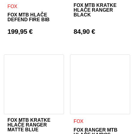
FOX MTB KRATKE
Ta izdelek ima več različic. Možnosti lahko izberete na stran
Ta izdelek ima več različic. 
FOX
HLAČE RANGER
BLACK
FOX MTB HLAČE
DEFEND FIRE BIB
199,95
€
84,90
€
FOX MTB KRATKE
Ta izdelek ima več različic. Možnosti lahko izberete na stran
Ta izdelek ima več različic. 
FOX
HLAČE RANGER
MATTE BLUE
FOX RANGER MTB