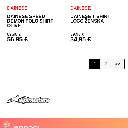
Ta izdelek ima več različic. Možnosti lahko izberete na stran
Ta izdelek ima več različic. 
DAINESE
DAINESE
DAINESE SPEED
DAINESE T-SHIRT
DEMON POLO SHIRT
LOGO ŽENSKA
OLIVE
59,95
€
39,95
€
56,95
€
34,95
€
Izvirna cena je bila: 59,95 €.
Izvirna cena je bila:
Trenutna cena je: 56,95 €.
Trenutna cena je: 34
1
2
>>