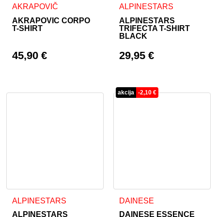
Ta izdelek ima več različic. Možnosti lahko izberete na stran
Ta izdelek ima več različic. 
AKRAPOVIČ
ALPINESTARS
AKRAPOVIC CORPO
ALPINESTARS
T-SHIRT
TRIFECTA T-SHIRT
BLACK
45,90
€
29,95
€
akcija
-
2,10
€
Ta izdelek ima več različic. Možnosti lahko izberete na stran
Ta izdelek ima več različic. 
ALPINESTARS
DAINESE
ALPINESTARS
DAINESE ESSENCE