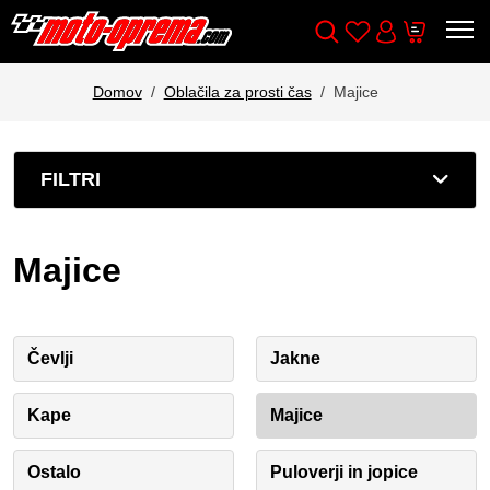
Wishlist
Cart
Išči
Account
Domov
Oblačila za prosti čas
Majice
FILTRI
Majice
Čevlji
Jakne
Kape
Majice
Ostalo
Puloverji in jopice