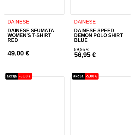
Ta izdelek ima več različic. Možnosti lahko izberete na stran
Ta izdelek ima več različic. 
DAINESE
DAINESE
DAINESE SFUMATA
DAINESE SPEED
WOMEN’S T-SHIRT
DEMON POLO SHIRT
RED
BLUE
59,95
€
49,00
€
56,95
€
Izvirna cena je bila:
Trenutna cena je: 56
akcija
-
3,00
€
akcija
-
5,00
€