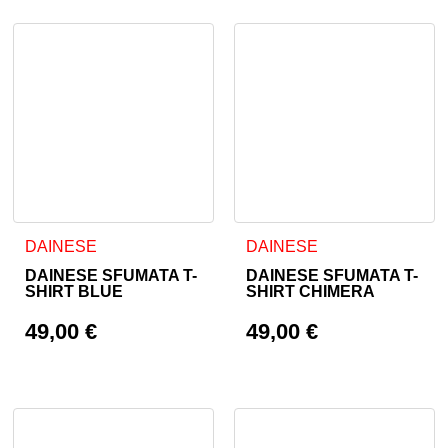
Ta izdelek ima več različic. Možnosti lahko izberete na stran
Ta izdelek ima več različic. 
DAINESE
DAINESE
DAINESE SFUMATA T-
DAINESE SFUMATA T-
SHIRT BLUE
SHIRT CHIMERA
49,00
€
49,00
€