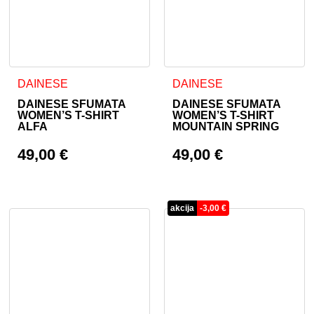
Ta izdelek ima več različic. Možnosti lahko izberete na stran
Ta izdelek ima več različic. 
DAINESE
DAINESE
DAINESE SFUMATA
DAINESE SFUMATA
WOMEN’S T-SHIRT
WOMEN’S T-SHIRT
ALFA
MOUNTAIN SPRING
49,00
€
49,00
€
akcija
-
3,00
€