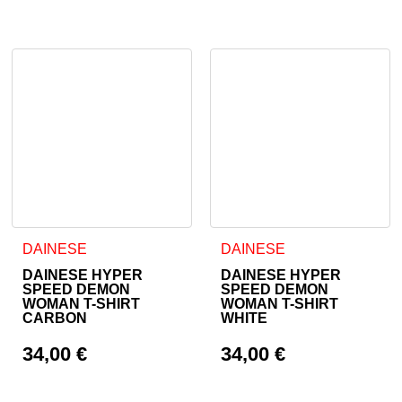
Ta izdelek ima več različic. Možnosti lahko izberete na stran
Ta izdelek ima več različic. 
DAINESE
DAINESE
DAINESE HYPER
DAINESE HYPER
SPEED DEMON
SPEED DEMON
WOMAN T-SHIRT
WOMAN T-SHIRT
CARBON
WHITE
34,00
€
34,00
€