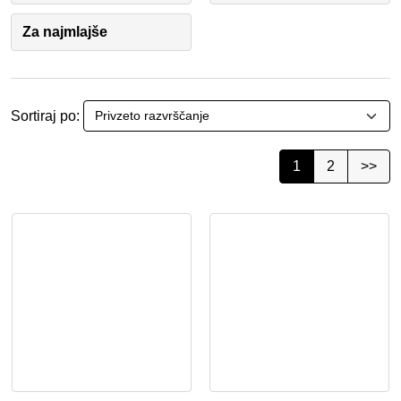
Za najmlajše
Sortiraj po:
1
2
>>