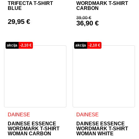
TRIFECTA T-SHIRT
WORDMARK T-SHIRT
BLUE
CARBON
39,00
€
29,95
€
36,90
€
Izvirna cena je bila:
Trenutna cena je: 36
akcija
-
2,10
€
akcija
-
2,10
€
Ta izdelek ima več različic. Možnosti lahko izberete na stran
Ta izdelek ima več različic. 
DAINESE
DAINESE
DAINESE ESSENCE
DAINESE ESSENCE
WORDMARK T-SHIRT
WORDMARK T-SHIRT
WOMAN CARBON
WOMAN WHITE