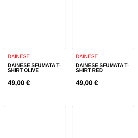
Ta izdelek ima več različic. Možnosti lahko izberete na stran
Ta izdelek ima več različic. 
DAINESE
DAINESE
DAINESE SFUMATA T-
DAINESE SFUMATA T-
SHIRT OLIVE
SHIRT RED
49,00
€
49,00
€