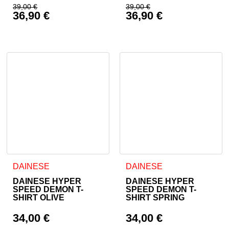
39,00
€
39,00
€
36,90
€
36,90
€
Izvirna cena je bila: 39,00 €.
Izvirna cena je bila:
Trenutna cena je: 36,90 €.
Trenutna cena je: 36
Ta izdelek ima več različic. Možnosti lahko izberete na stran
Ta izdelek ima več različic. 
DAINESE
DAINESE
DAINESE HYPER
DAINESE HYPER
SPEED DEMON T-
SPEED DEMON T-
SHIRT OLIVE
SHIRT SPRING
34,00
€
34,00
€