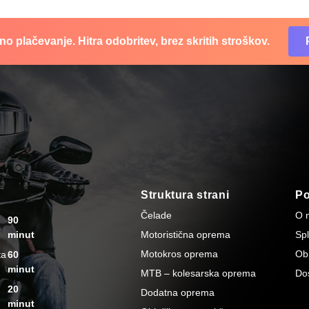
o plačevanje. Hitra odobritev, brez skritih stroškov.
Struktura strani
P
Čelade
O 
90
minut
Motoristična oprema
Spl
Motokros oprema
Ob
ta
60
minut
MTB – kolesarska oprema
Do
20
Dodatna oprema
minut