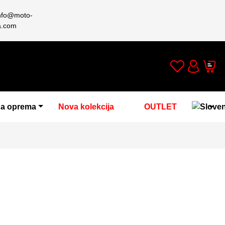
nfo@moto-
a.com
Wishlist
Cart
Account
a oprema
Nova kolekcija
OUTLET