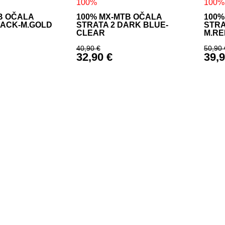
100%
100%
B OČALA
100% MX-MTB OČALA
100%
LACK-M.GOLD
STRATA 2 DARK BLUE-
STRA
CLEAR
M.RE
40,90
€
50,90
32,90
€
39,
a je bila: 50,90 €.
Izvirna cena je bila: 40,90 €.
Izvi
ena je: 39,90 €.
Trenutna cena je: 32,90 €.
Tren