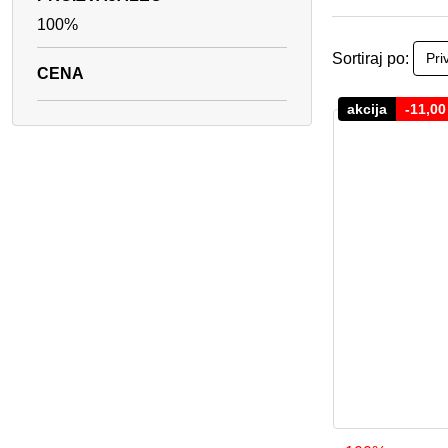
100%
Sortiraj po:
akcija
-
11,0