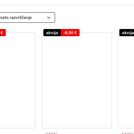
0
€
akcija
-
8,00
€
akcija