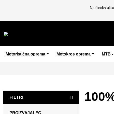
Noršinska ulic
Motoristična oprema
Motokros oprema
MTB -
100
FILTRI
PROIZVAJALEC