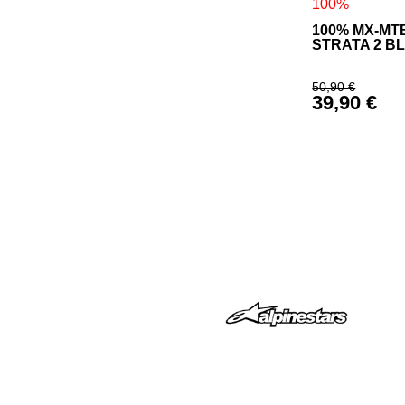
100%
100% MX-MT
STRATA 2 B
50,90
€
39,90
€
Izvirna cen
Trenutna c