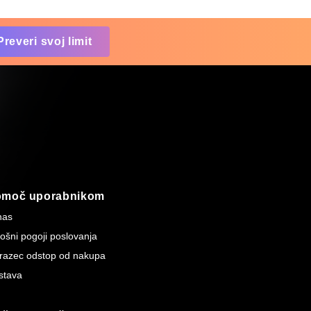
Preveri svoj limit
omoč uporabnikom
nas
ošni pogoji poslovanja
razec odstop od nakupa
stava