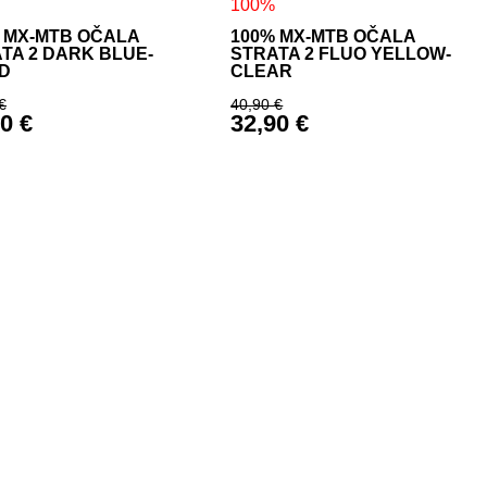
100%
 MX-MTB OČALA
100% MX-MTB OČALA
TA 2 DARK BLUE-
STRATA 2 FLUO YELLOW-
D
CLEAR
€
40,90
€
90
€
32,90
€
rna cena je bila: 50,90 €.
Izvirna cena je bila: 40,
utna cena je: 39,90 €.
Trenutna cena je: 32,90