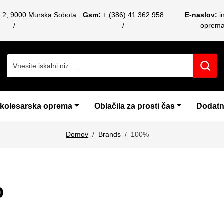
a 2, 9000 Murska Sobota
Gsm:
+ (386) 41 362 958
E-naslov:
i
oprem
Search for:
 kolesarska oprema
Oblačila za prosti čas
Dodatn
Domov
Brands
100%
%