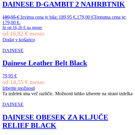
DAINESE D-GAMBIT 2 NAHRBTNIK
189,95
€
Izvirna cena je bila: 189,95 €.
179,00
€
Trenutna cena je:
179,00 €.
že od
16,26 €
na mesec
od
16,82
€
mesec
Dodaj v košarico
DAINESE
Dainese Leather Belt Black
79,95
€
od
14,55
€
mesec
Izberite možnosti
Ta izdelek ima več različic. Možnosti lahko izberete na strani izdelka
DAINESE
DAINESE OBESEK ZA KLJUČE
RELIEF BLACK