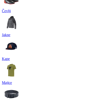
Čevlji
Jakne
Kape
Majice