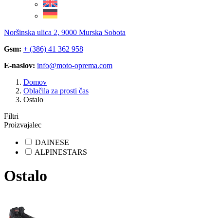
Noršinska ulica 2, 9000 Murska Sobota
Gsm:
+ (386) 41 362 958
E-naslov:
info@moto-oprema.com
Domov
Oblačila za prosti čas
Ostalo
Filtri
Proizvajalec
DAINESE
ALPINESTARS
Ostalo