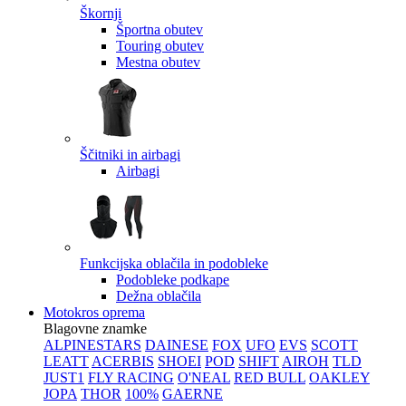
Škornji
Športna obutev
Touring obutev
Mestna obutev
Ščitniki in airbagi
Airbagi
Funkcijska oblačila in podobleke
Podobleke podkape
Dežna oblačila
Motokros oprema
Blagovne znamke
ALPINESTARS
DAINESE
FOX
UFO
EVS
SCOTT
LEATT
ACERBIS
SHOEI
POD
SHIFT
AIROH
TLD
JUST1
FLY RACING
O'NEAL
RED BULL
OAKLEY
JOPA
THOR
100%
GAERNE