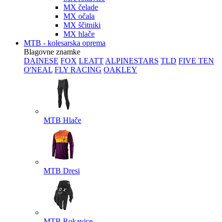
MX čelade
MX očala
MX ščitniki
MX hlače
MTB - kolesarska oprema
Blagovne znamke
DAINESE
FOX
LEATT
ALPINESTARS
TLD
FIVE TEN
O'NEAL
FLY RACING
OAKLEY
MTB Hlače
MTB Dresi
MTB Rokavice