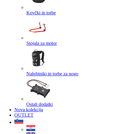
Kovčki in torbe
Stojala za motor
Nahrbtniki in torbe za nogo
Ostali dodatki
Nova kolekcija
OUTLET