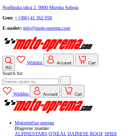
Noršinska ulica 2, 9000 Murska Sobota
Gsm:
+ (386) 41 362 958
E-naslov:
info@moto-oprema.com
Wishlist
Account
Cart
Išči
Search for:
Wishlist
Account
Cart
Motoristična oprema
Blagovne znamke
ALPINESTARS
O'NEAL
DAINESE
ROOF
SPIDI