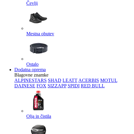
Čevlji
Mestna obutev
Ostalo
Dodatna oprema
Blagovne znamke
ALPINESTARS
SHAD
LEATT
ACERBIS
MOTUL
DAINESE
FOX
SIZZAPP
SPIDI
RED BULL
Olja in čistila