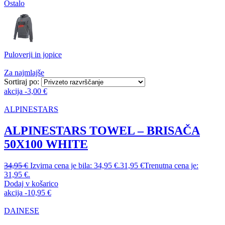
Ostalo
Puloverji in jopice
Za najmlajše
Sortiraj po:
akcija
-
3,00
€
ALPINESTARS
ALPINESTARS TOWEL – BRISAČA
50X100 WHITE
34,95
€
Izvirna cena je bila: 34,95 €.
31,95
€
Trenutna cena je:
31,95 €.
Dodaj v košarico
akcija
-
10,95
€
DAINESE