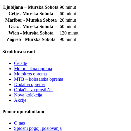
Ljubljana – Murska Sobota
90 minut
Celje - Murska Sobota
60 minut
Maribor - Murska Sobota
20 minut
Graz - Murska Sobota
60 minut
Wien - Murska Sobota
120 minut
Zagreb - Murska Sobota
90 minut
Struktura strani
Čelade
Motoristična oprema
Motokros oprema
MTB – kolesarska oprema
Dodatna oprema
Oblačila za prosti čas
Nova kolekcija
Akcije
Pomoč uporabnikom
O nas
Splošni pogoji poslovanja