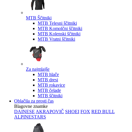
MTB Ščitniki
MTB Telesni ščitniki
MTB Komolčni ščitniki
MTB Kolenski ščitniki
MTB Vratni ščitniki
Za najmlajše
MTB hlače
MTB dresi
MTB rokavice
MTB čelade
MTB ščitniki
Oblačila za prosti čas
Blagovne znamke
DAINESE
AKRAPOVIČ
SHOEI
FOX
RED BULL
ALPINESTARS