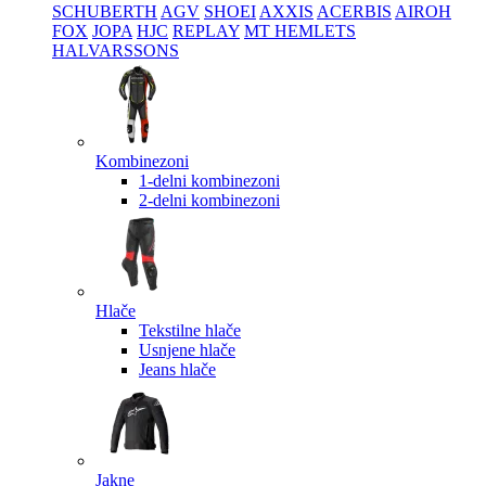
SCHUBERTH
AGV
SHOEI
AXXIS
ACERBIS
AIROH
FOX
JOPA
HJC
REPLAY
MT HEMLETS
HALVARSSONS
Kombinezoni
1-delni kombinezoni
2-delni kombinezoni
Hlače
Tekstilne hlače
Usnjene hlače
Jeans hlače
Jakne