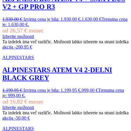
V2 + GP PRO R3
1.930,00
€
Izvirna cena je bila: 1.930,00 €.
1.630,00
€
Trenutna cena
je: 1.630,00 €.
od
26,57
€
mesec
Izberite možnosti
Ta izdelek ima več različic. Možnosti lahko izberete na strani izdelka
akcija
-
200,95
€
ALPINESTARS
ALPINESTARS ATEM V4 2-DELNI
BLACK GREY
1.199,95
€
Izvirna cena je bila: 1.199,95 €.
999,00
€
Trenutna cena
je: 999,00 €.
od
16,82
€
mesec
Izberite možnosti
Ta izdelek ima več različic. Možnosti lahko izberete na strani izdelka
akcija
-
50,00
€
ALPINESTARS