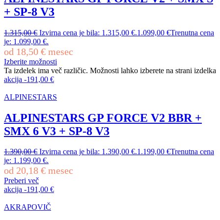
+ SP-8 V3
1.315,00
€
Izvirna cena je bila: 1.315,00 €.
1.099,00
€
Trenutna cena
je: 1.099,00 €.
od
18,50
€
mesec
Izberite možnosti
Ta izdelek ima več različic. Možnosti lahko izberete na strani izdelka
akcija
-
191,00
€
ALPINESTARS
ALPINESTARS GP FORCE V2 BBR +
SMX 6 V3 + SP-8 V3
1.390,00
€
Izvirna cena je bila: 1.390,00 €.
1.199,00
€
Trenutna cena
je: 1.199,00 €.
od
20,18
€
mesec
Preberi več
akcija
-
191,00
€
AKRAPOVIČ