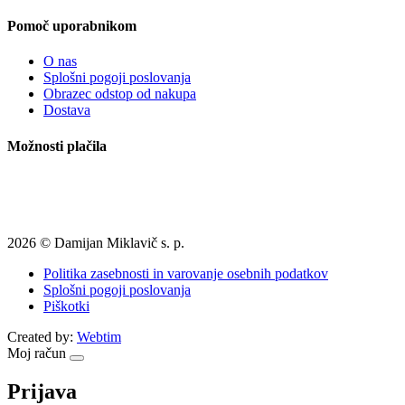
Pomoč uporabnikom
O nas
Splošni pogoji poslovanja
Obrazec odstop od nakupa
Dostava
Možnosti plačila
2026 © Damijan Miklavič s. p.
Politika zasebnosti in varovanje osebnih podatkov
Splošni pogoji poslovanja
Piškotki
Created by:
Webtim
Moj račun
Prijava