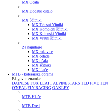
MX Očala
MX Dodatki ostalo
MX Ščitniki
MX Telesni ščitniki
MX Komolčni ščitniki
MX Kolenski ščitniki
MX Vratni ščitniki
Za najmlajše
MX rokavice
MX čelade
MX očala
MX ščitniki
MX hlače
MTB - kolesarska oprema
Blagovne znamke
DAINESE
FOX
LEATT
ALPINESTARS
TLD
FIVE TEN
O'NEAL
FLY RACING
OAKLEY
MTB Hlače
MTB Dresi