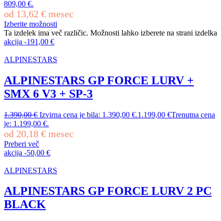
809,00 €.
od
13,62
€
mesec
Izberite možnosti
Ta izdelek ima več različic. Možnosti lahko izberete na strani izdelka
akcija
-
191,00
€
ALPINESTARS
ALPINESTARS GP FORCE LURV +
SMX 6 V3 + SP-3
1.390,00
€
Izvirna cena je bila: 1.390,00 €.
1.199,00
€
Trenutna cena
je: 1.199,00 €.
od
20,18
€
mesec
Preberi več
akcija
-
50,00
€
ALPINESTARS
ALPINESTARS GP FORCE LURV 2 PC
BLACK