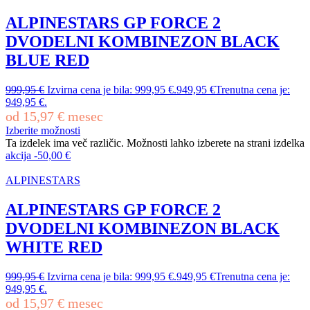
ALPINESTARS GP FORCE 2
DVODELNI KOMBINEZON BLACK
BLUE RED
999,95
€
Izvirna cena je bila: 999,95 €.
949,95
€
Trenutna cena je:
949,95 €.
od
15,97
€
mesec
Izberite možnosti
Ta izdelek ima več različic. Možnosti lahko izberete na strani izdelka
akcija
-
50,00
€
ALPINESTARS
ALPINESTARS GP FORCE 2
DVODELNI KOMBINEZON BLACK
WHITE RED
999,95
€
Izvirna cena je bila: 999,95 €.
949,95
€
Trenutna cena je:
949,95 €.
od
15,97
€
mesec