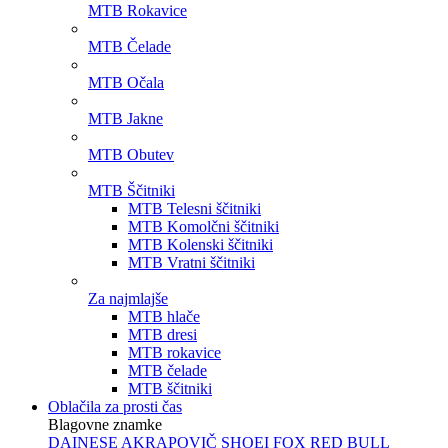
MTB Rokavice
MTB Čelade
MTB Očala
MTB Jakne
MTB Obutev
MTB Ščitniki
MTB Telesni ščitniki
MTB Komolčni ščitniki
MTB Kolenski ščitniki
MTB Vratni ščitniki
Za najmlajše
MTB hlače
MTB dresi
MTB rokavice
MTB čelade
MTB ščitniki
Oblačila za prosti čas
Blagovne znamke
DAINESE
AKRAPOVIČ
SHOEI
FOX
RED BULL