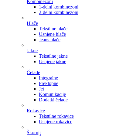
Kombinezoni
1-delni kombinezoni
2-delni kombinezoni
Hlače
Tekstilne hlače
Usnjene hlače
Jeans hlače
Jakne
Tekstilne jakne
Usnjene jakne
Čelade
Integralne
Preklopne
Jet
Komunikacije
Dodatki čelade
Rokavice
Tekstilne rokavice
Usnjene rokavice
Škornji