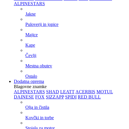
ALPINESTARS
Jakne
Puloverji in jopice
Majice
Kape
Čevlji
Mestna obutev
Ostalo
Dodatna oprema
Blagovne znamke
ALPINESTARS
SHAD
LEATT
ACERBIS
MOTUL
DAINESE
FOX
SIZZAPP
SPIDI
RED BULL
Olja in čistila
Kovčki in torbe
Stojala za motor