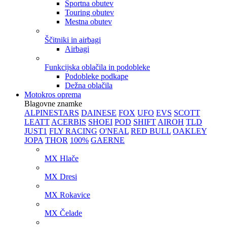
Športna obutev
Touring obutev
Mestna obutev
Ščitniki in airbagi
Airbagi
Funkcijska oblačila in podobleke
Podobleke podkape
Dežna oblačila
Motokros oprema
Blagovne znamke
ALPINESTARS
DAINESE
FOX
UFO
EVS
SCOTT
LEATT
ACERBIS
SHOEI
POD
SHIFT
AIROH
TLD
JUST1
FLY RACING
O'NEAL
RED BULL
OAKLEY
JOPA
THOR
100%
GAERNE
MX Hlače
MX Dresi
MX Rokavice
MX Čelade