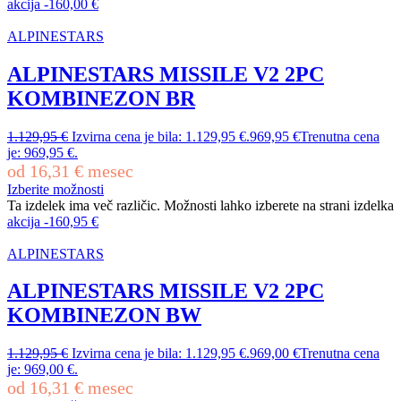
akcija
-
160,00
€
ALPINESTARS
ALPINESTARS MISSILE V2 2PC
KOMBINEZON BR
1.129,95
€
Izvirna cena je bila: 1.129,95 €.
969,95
€
Trenutna cena
je: 969,95 €.
od
16,31
€
mesec
Izberite možnosti
Ta izdelek ima več različic. Možnosti lahko izberete na strani izdelka
akcija
-
160,95
€
ALPINESTARS
ALPINESTARS MISSILE V2 2PC
KOMBINEZON BW
1.129,95
€
Izvirna cena je bila: 1.129,95 €.
969,00
€
Trenutna cena
je: 969,00 €.
od
16,31
€
mesec