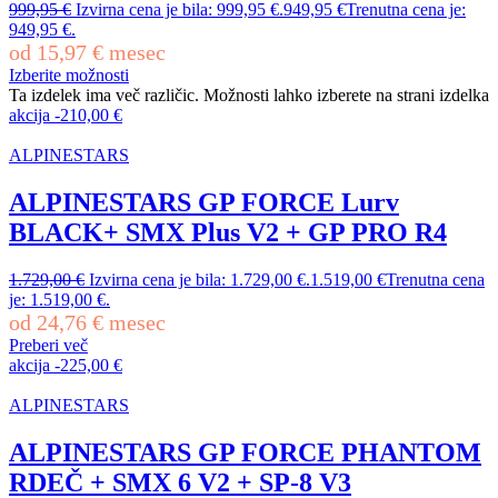
999,95
€
Izvirna cena je bila: 999,95 €.
949,95
€
Trenutna cena je:
949,95 €.
od
15,97
€
mesec
Izberite možnosti
Ta izdelek ima več različic. Možnosti lahko izberete na strani izdelka
akcija
-
210,00
€
ALPINESTARS
ALPINESTARS GP FORCE Lurv
BLACK+ SMX Plus V2 + GP PRO R4
1.729,00
€
Izvirna cena je bila: 1.729,00 €.
1.519,00
€
Trenutna cena
je: 1.519,00 €.
od
24,76
€
mesec
Preberi več
akcija
-
225,00
€
ALPINESTARS
ALPINESTARS GP FORCE PHANTOM
RDEČ + SMX 6 V2 + SP-8 V3