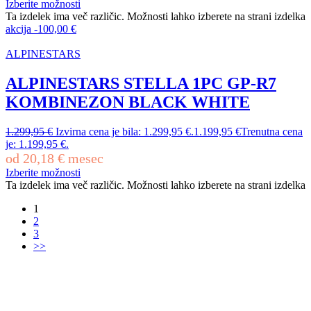
Izberite možnosti
Ta izdelek ima več različic. Možnosti lahko izberete na strani izdelka
akcija
-
100,00
€
ALPINESTARS
ALPINESTARS STELLA 1PC GP-R7
KOMBINEZON BLACK WHITE
1.299,95
€
Izvirna cena je bila: 1.299,95 €.
1.199,95
€
Trenutna cena
je: 1.199,95 €.
od
20,18
€
mesec
Izberite možnosti
Ta izdelek ima več različic. Možnosti lahko izberete na strani izdelka
1
2
3
>>