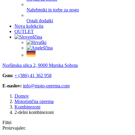
Nahrbtniki in torbe za nogo
Ostali dodatki
Nova kolekcija
OUTLET
Noršinska ulica 2, 9000 Murska Sobota
Gsm:
+ (386) 41 362 958
E-naslov:
info@moto-oprema.com
Domov
Motoristična oprema
Kombinezoni
2-delni kombinezoni
Filtri
Proizvajalec