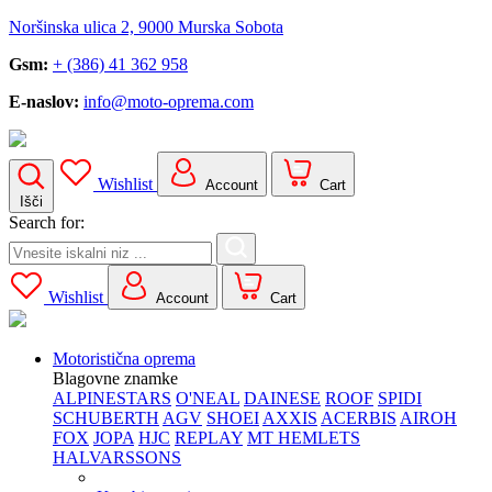
Noršinska ulica 2, 9000 Murska Sobota
Gsm:
+ (386) 41 362 958
E-naslov:
info@moto-oprema.com
Wishlist
Account
Cart
Išči
Search for:
Wishlist
Account
Cart
Motoristična oprema
Blagovne znamke
ALPINESTARS
O'NEAL
DAINESE
ROOF
SPIDI
SCHUBERTH
AGV
SHOEI
AXXIS
ACERBIS
AIROH
FOX
JOPA
HJC
REPLAY
MT HEMLETS
HALVARSSONS