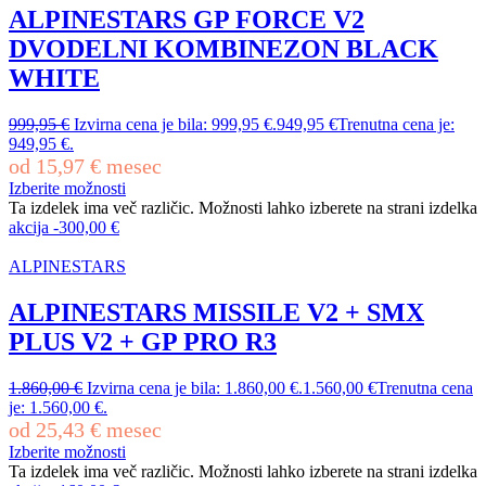
ALPINESTARS GP FORCE V2
DVODELNI KOMBINEZON BLACK
WHITE
999,95
€
Izvirna cena je bila: 999,95 €.
949,95
€
Trenutna cena je:
949,95 €.
od
15,97
€
mesec
Izberite možnosti
Ta izdelek ima več različic. Možnosti lahko izberete na strani izdelka
akcija
-
300,00
€
ALPINESTARS
ALPINESTARS MISSILE V2 + SMX
PLUS V2 + GP PRO R3
1.860,00
€
Izvirna cena je bila: 1.860,00 €.
1.560,00
€
Trenutna cena
je: 1.560,00 €.
od
25,43
€
mesec
Izberite možnosti
Ta izdelek ima več različic. Možnosti lahko izberete na strani izdelka