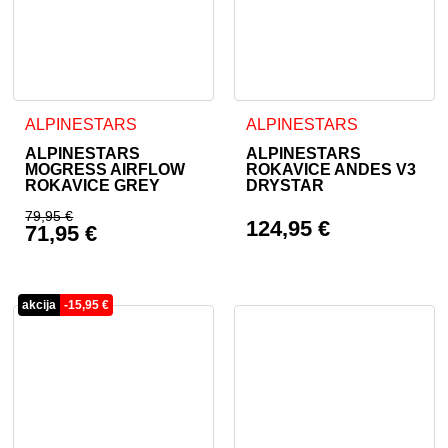
Ta izdelek ima več različic. Možnosti lahko izberete na stran
Ta izdelek ima več različic. 
ALPINESTARS
ALPINESTARS
ALPINESTARS
ALPINESTARS
MOGRESS AIRFLOW
ROKAVICE ANDES V3
ROKAVICE GREY
DRYSTAR
79,95
€
124,95
€
71,95
€
Izvirna cena je bila: 79,95 €.
Trenutna cena je: 71,95 €.
akcija
-
15,95
€