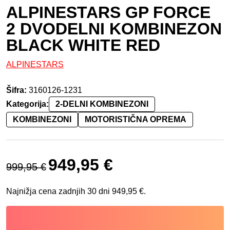
ALPINESTARS GP FORCE
2 DVODELNI KOMBINEZON
BLACK WHITE RED
ALPINESTARS
Šifra:
3160126-1231
Kategorija:
2-DELNI KOMBINEZONI
KOMBINEZONI
MOTORISTIČNA OPREMA
Izvirna cena je bila: 999,95 €.
Trenutna cena je: 949,95 €.
949,95
€
999,95
€
Najnižja cena zadnjih 30 dni
949,95
€
.