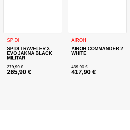
Ta izdelek ima več različic. Možnosti lahko izberete na stran
Ta izdelek ima več različic. 
SPIDI
AIROH
SPIDI TRAVELER 3
AIROH COMMANDER 2
EVO JAKNA BLACK
WHITE
MILITAR
279,90
€
439,90
€
265,90
€
417,90
€
Izvirna cena je bila: 279,90 €.
Izvirna cena je bila:
Trenutna cena je: 265,90 €.
Trenutna cena je: 41