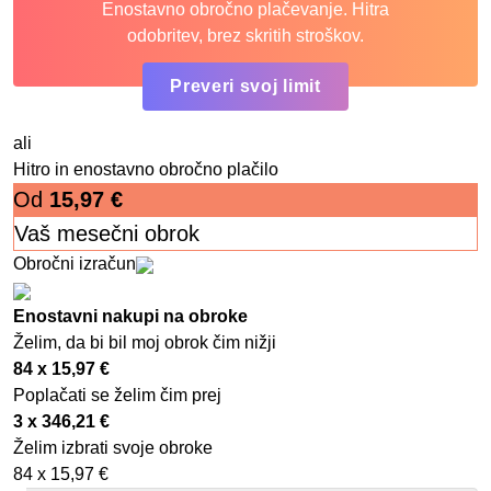
Enostavno obročno plačevanje. Hitra
odobritev, brez skritih stroškov.
Preveri svoj limit
ali
Hitro in enostavno obročno plačilo
Od
15,97
€
Vaš mesečni obrok
Obročni izračun
Enostavni nakupi na obroke
Želim, da bi bil moj obrok čim nižji
84 x
15,97
€
Poplačati se želim čim prej
3 x
346,21
€
Želim izbrati svoje obroke
84 x
15,97
€