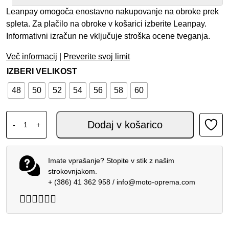
Leanpay omogoča enostavno nakupovanje na obroke prek
spleta. Za plačilo na obroke v košarici izberite Leanpay.
Informativni izračun ne vključuje stroška ocene tveganja.
Več informacij
|
Preverite svoj limit
IZBERI VELIKOST
48
50
52
54
56
58
60
ALPINESTARS GP FORCE 2 DVODELNI KOMBINEZON BLA
Dodaj v košarico
-
+
Imate vprašanje? Stopite v stik z našim
strokovnjakom.
+ (386) 41 362 958
/
info@moto-oprema.com