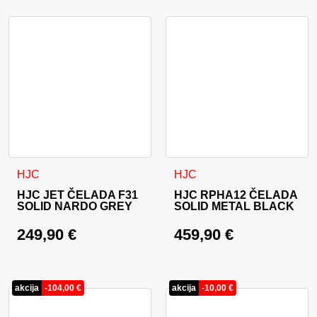
Ta izdelek ima več različic. Možnosti lahko izberete na stran
Ta izdelek ima več različic. 
HJC
HJC
HJC JET ČELADA F31
HJC RPHA12 ČELADA
SOLID NARDO GREY
SOLID METAL BLACK
249,90
€
459,90
€
akcija
-
104,00
€
akcija
-
10,00
€