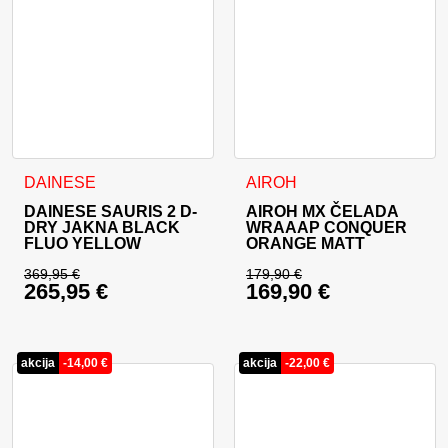
Ta izdelek ima več različic. Možnosti lahko izberete na stran
Ta izdelek ima več različic. 
DAINESE
AIROH
DAINESE SAURIS 2 D-
AIROH MX ČELADA
DRY JAKNA BLACK
WRAAAP CONQUER
FLUO YELLOW
ORANGE MATT
369,95
€
179,90
€
265,95
€
169,90
€
Izvirna cena je bila: 369,95 €.
Izvirna cena je bila:
Trenutna cena je: 265,95 €.
Trenutna cena je: 16
akcija
-
14,00
€
akcija
-
22,00
€