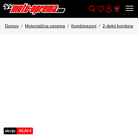
Wishlist
Cart
Išči
Account
Domov
Motoristična oprema
Kombinezoni
2-delni kombinezo
akcija
-
50,00
€