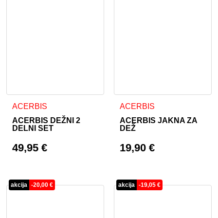
Ta izdelek ima več različic. Možnosti lahko izberete na stran
Ta izdelek ima več različic. 
ACERBIS
ACERBIS
ACERBIS DEŽNI 2
ACERBIS JAKNA ZA
DELNI SET
DEŽ
49,95
€
19,90
€
akcija
-
20,00
€
akcija
-
19,05
€