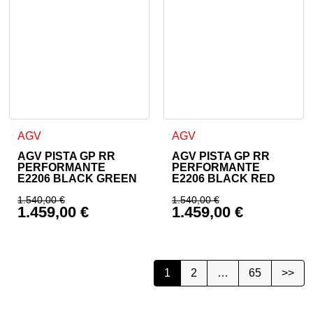
Ta izdelek ima več različic. Možnosti lahko izberete na stran
Ta izdelek ima več različic. 
AGV
AGV
AGV PISTA GP RR
AGV PISTA GP RR
PERFORMANTE
PERFORMANTE
E2206 BLACK GREEN
E2206 BLACK RED
1.540,00
€
1.540,00
€
1.459,00
€
1.459,00
€
Izvirna cena je bila: 1.540,00 €.
Izvirna cena je bila:
Trenutna cena je: 1.459,00 €.
Trenutna cena je: 1.
1
2
…
65
>>