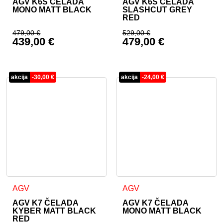
AGV K6S ČELADA
AGV K6S ČELADA
MONO MATT BLACK
SLASHCUT GREY
RED
479,00
€
529,00
€
439,00
€
479,00
€
Izvirna cena je bila: 479,00 €.
Izvirna cena je bila:
Trenutna cena je: 439,00 €.
Trenutna cena je: 47
akcija
-
30,00
€
akcija
-
24,00
€
Ta izdelek ima več različic. Možnosti lahko izberete na stran
Ta izdelek ima več različic. 
AGV
AGV
AGV K7 ČELADA
AGV K7 ČELADA
KYBER MATT BLACK
MONO MATT BLACK
RED