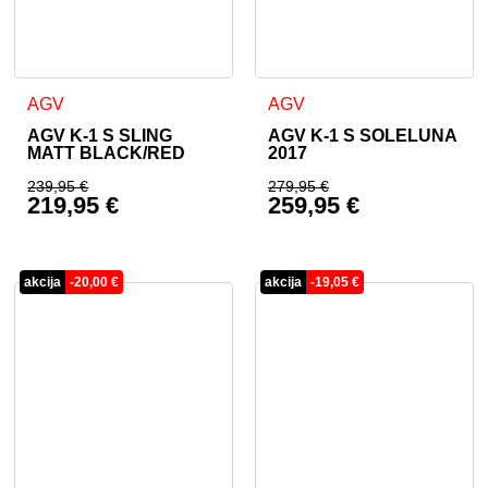
Ta izdelek ima več različic. Možnosti lahko izberete na stran
Ta izdelek ima več različic. 
AGV
AGV
AGV K-1 S SLING
AGV K-1 S SOLELUNA
MATT BLACK/RED
2017
239,95
€
279,95
€
219,95
€
259,95
€
Izvirna cena je bila: 239,95 €.
Izvirna cena je bila:
Trenutna cena je: 219,95 €.
Trenutna cena je: 25
akcija
-
20,00
€
akcija
-
19,05
€