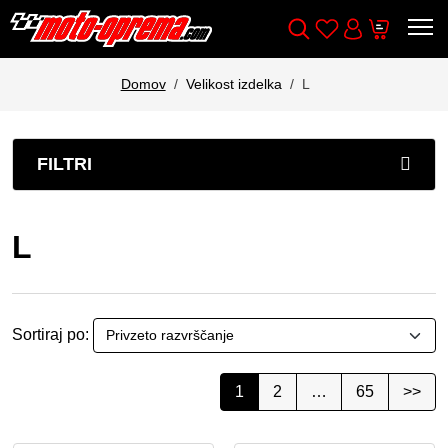
Wishlist
Cart
Išči
Account
Domov
Velikost izdelka
L
FILTRI
L
Sortiraj po:
1
2
…
65
>>