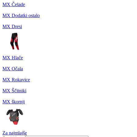
MX Čelade
MX Dodatki ostalo
MX Dresi
MX Hlače
MX Očala
MX Rokavice
MX Ščitniki
MX škornji
Za najmlajše