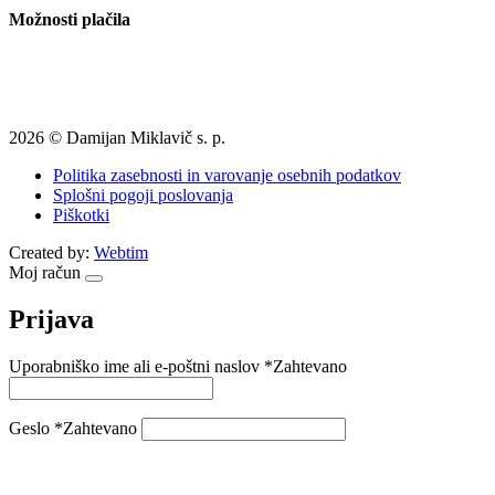
Možnosti plačila
2026 © Damijan Miklavič s. p.
Politika zasebnosti in varovanje osebnih podatkov
Splošni pogoji poslovanja
Piškotki
Created by:
Webtim
Moj račun
Prijava
Uporabniško ime ali e-poštni naslov
*
Zahtevano
Geslo
*
Zahtevano