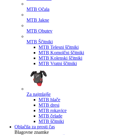
MTB Očala
MTB Jakne
MTB Obutev
MTB Ščitniki
MTB Telesni ščitniki
MTB Komolčni ščitniki
MTB Kolenski ščitniki
MTB Vratni ščitniki
Za najmlajše
MTB hlače
MTB dresi
MTB rokavice
MTB čelade
MTB ščitniki
Oblačila za prosti čas
Blagovne znamke