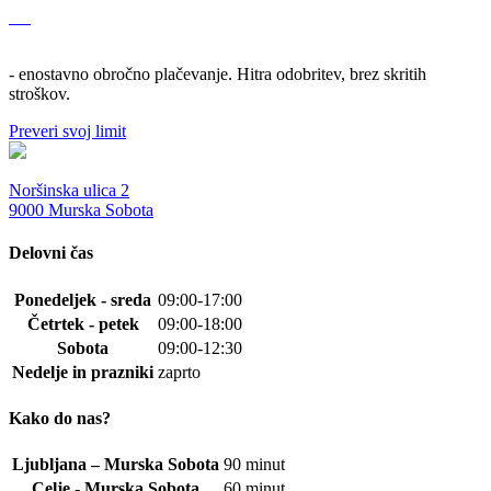
- enostavno obročno plačevanje. Hitra odobritev, brez skritih
stroškov.
Preveri svoj limit
Noršinska ulica 2
9000 Murska Sobota
Delovni čas
Ponedeljek - sreda
09:00-17:00
Četrtek - petek
09:00-18:00
Sobota
09:00-12:30
Nedelje in prazniki
zaprto
Kako do nas?
Ljubljana – Murska Sobota
90 minut
Celje - Murska Sobota
60 minut