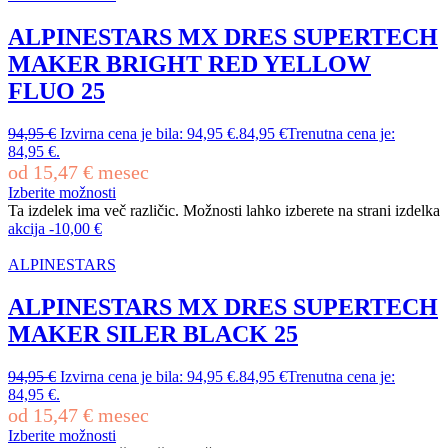
ALPINESTARS MX DRES SUPERTECH
MAKER BRIGHT RED YELLOW
FLUO 25
94,95
€
Izvirna cena je bila: 94,95 €.
84,95
€
Trenutna cena je:
84,95 €.
od
15,47
€
mesec
Izberite možnosti
Ta izdelek ima več različic. Možnosti lahko izberete na strani izdelka
akcija
-
10,00
€
ALPINESTARS
ALPINESTARS MX DRES SUPERTECH
MAKER SILER BLACK 25
94,95
€
Izvirna cena je bila: 94,95 €.
84,95
€
Trenutna cena je:
84,95 €.
od
15,47
€
mesec
Izberite možnosti