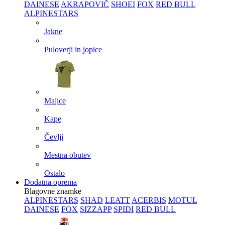
DAINESE
AKRAPOVIČ
SHOEI
FOX
RED BULL
ALPINESTARS
Jakne
Puloverji in jopice
Majice
Kape
Čevlji
Mestna obutev
Ostalo
Dodatna oprema
Blagovne znamke
ALPINESTARS
SHAD
LEATT
ACERBIS
MOTUL
DAINESE
FOX
SIZZAPP
SPIDI
RED BULL