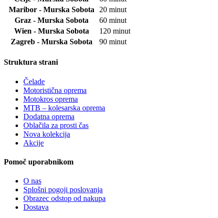
Maribor - Murska Sobota
20 minut
Graz - Murska Sobota
60 minut
Wien - Murska Sobota
120 minut
Zagreb - Murska Sobota
90 minut
Struktura strani
Čelade
Motoristična oprema
Motokros oprema
MTB – kolesarska oprema
Dodatna oprema
Oblačila za prosti čas
Nova kolekcija
Akcije
Pomoč uporabnikom
O nas
Splošni pogoji poslovanja
Obrazec odstop od nakupa
Dostava