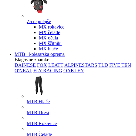
Za najmlajše
MX rokavice
MX čelade
MX očala
MX ščitniki
MX hlače
MTB - kolesarska oprema
Blagovne znamke
DAINESE
FOX
LEATT
ALPINESTARS
TLD
FIVE TEN
O'NEAL
FLY RACING
OAKLEY
MTB Hlače
MTB Dresi
MTB Rokavice
MTB Čelade