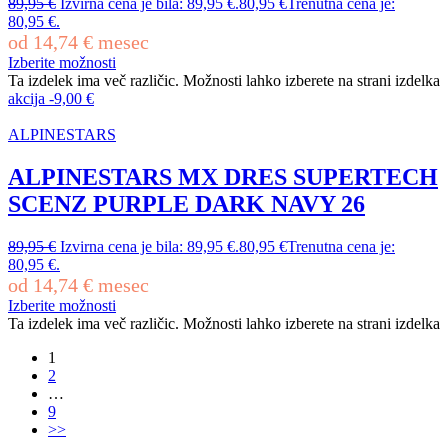
89,95
€
Izvirna cena je bila: 89,95 €.
80,95
€
Trenutna cena je:
80,95 €.
od
14,74
€
mesec
Izberite možnosti
Ta izdelek ima več različic. Možnosti lahko izberete na strani izdelka
akcija
-
9,00
€
ALPINESTARS
ALPINESTARS MX DRES SUPERTECH
SCENZ PURPLE DARK NAVY 26
89,95
€
Izvirna cena je bila: 89,95 €.
80,95
€
Trenutna cena je:
80,95 €.
od
14,74
€
mesec
Izberite možnosti
Ta izdelek ima več različic. Možnosti lahko izberete na strani izdelka
1
2
…
9
>>