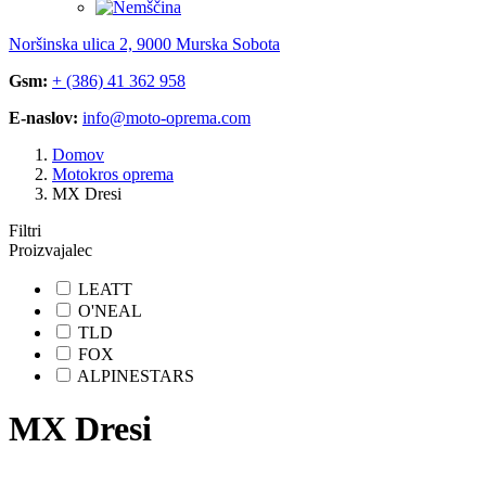
Noršinska ulica 2, 9000 Murska Sobota
Gsm:
+ (386) 41 362 958
E-naslov:
info@moto-oprema.com
Domov
Motokros oprema
MX Dresi
Filtri
Proizvajalec
LEATT
O'NEAL
TLD
FOX
ALPINESTARS
MX Dresi