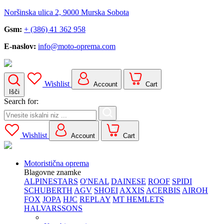
Noršinska ulica 2, 9000 Murska Sobota
Gsm:
+ (386) 41 362 958
E-naslov:
info@moto-oprema.com
Wishlist
Account
Cart
Išči
Search for:
Wishlist
Account
Cart
Motoristična oprema
Blagovne znamke
ALPINESTARS
O'NEAL
DAINESE
ROOF
SPIDI
SCHUBERTH
AGV
SHOEI
AXXIS
ACERBIS
AIROH
FOX
JOPA
HJC
REPLAY
MT HEMLETS
HALVARSSONS