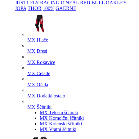
JUST1
FLY RACING
O'NEAL
RED BULL
OAKLEY
JOPA
THOR
100%
GAERNE
MX Hlače
MX Dresi
MX Rokavice
MX Čelade
MX Očala
MX Dodatki ostalo
MX Ščitniki
MX Telesni ščitniki
MX Komolčni ščitniki
MX Kolenski ščitniki
MX Vratni ščitniki