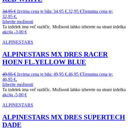
34,95
€
Izvirna cena je bila: 34,95 €.
32,95
€
Trenutna cena je:
32,95 €.
Izberite možnosti
Ta izdelek ima več različic. Možnosti lahko izberete na strani izdelka
akcija
-
3,00
€
ALPINESTARS
ALPINESTARS MX DRES RACER
HOEN FL.YELLOW BLUE
49,95
€
Izvirna cena je bila: 49,95 €.
46,95
€
Trenutna cena je:
46,95 €.
Izberite možnosti
Ta izdelek ima več različic. Možnosti lahko izberete na strani izdelka
akcija
-
5,00
€
ALPINESTARS
ALPINESTARS MX DRES SUPERTECH
DADE