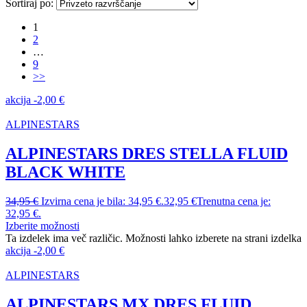
Sortiraj po:
1
2
…
9
>>
akcija
-
2,00
€
ALPINESTARS
ALPINESTARS DRES STELLA FLUID
BLACK WHITE
34,95
€
Izvirna cena je bila: 34,95 €.
32,95
€
Trenutna cena je:
32,95 €.
Izberite možnosti
Ta izdelek ima več različic. Možnosti lahko izberete na strani izdelka
akcija
-
2,00
€
ALPINESTARS
ALPINESTARS MX DRES FLUID