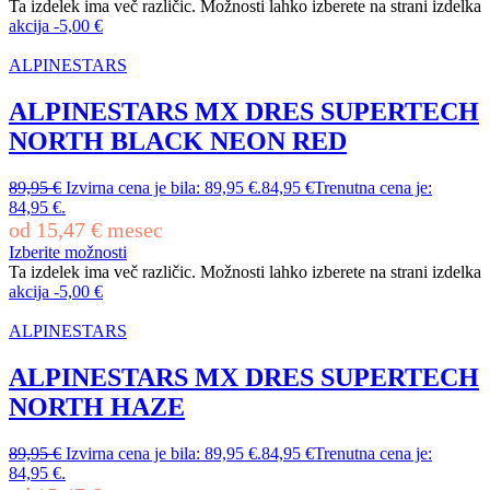
Ta izdelek ima več različic. Možnosti lahko izberete na strani izdelka
akcija
-
5,00
€
ALPINESTARS
ALPINESTARS MX DRES SUPERTECH
NORTH BLACK NEON RED
89,95
€
Izvirna cena je bila: 89,95 €.
84,95
€
Trenutna cena je:
84,95 €.
od
15,47
€
mesec
Izberite možnosti
Ta izdelek ima več različic. Možnosti lahko izberete na strani izdelka
akcija
-
5,00
€
ALPINESTARS
ALPINESTARS MX DRES SUPERTECH
NORTH HAZE
89,95
€
Izvirna cena je bila: 89,95 €.
84,95
€
Trenutna cena je:
84,95 €.