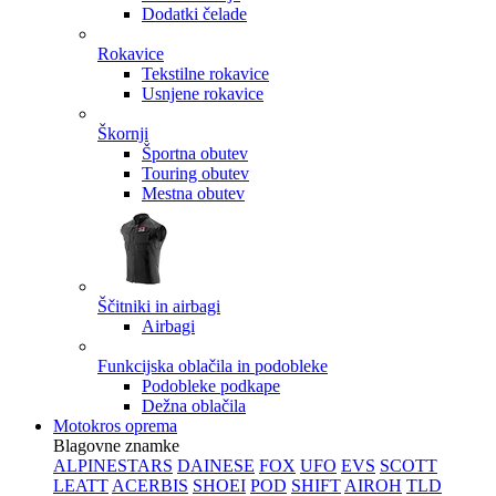
Dodatki čelade
Rokavice
Tekstilne rokavice
Usnjene rokavice
Škornji
Športna obutev
Touring obutev
Mestna obutev
Ščitniki in airbagi
Airbagi
Funkcijska oblačila in podobleke
Podobleke podkape
Dežna oblačila
Motokros oprema
Blagovne znamke
ALPINESTARS
DAINESE
FOX
UFO
EVS
SCOTT
LEATT
ACERBIS
SHOEI
POD
SHIFT
AIROH
TLD