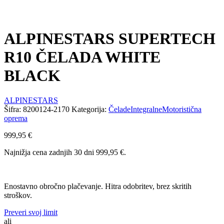
ALPINESTARS SUPERTECH
R10 ČELADA WHITE
BLACK
ALPINESTARS
Šifra:
8200124-2170
Kategorija:
Čelade
Integralne
Motoristična
oprema
999,95
€
Najnižja cena zadnjih 30 dni
999,95
€
.
Enostavno obročno plačevanje. Hitra odobritev, brez skritih
stroškov.
Preveri svoj limit
ali