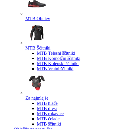
MTB Obutev
MTB Ščitniki
MTB Telesni ščitniki
MTB Komolčni ščitniki
MTB Kolenski ščitniki
MTB Vratni ščitniki
Za najmlajše
MTB hlače
MTB dresi
MTB rokavice
MTB čelade
MTB ščitniki