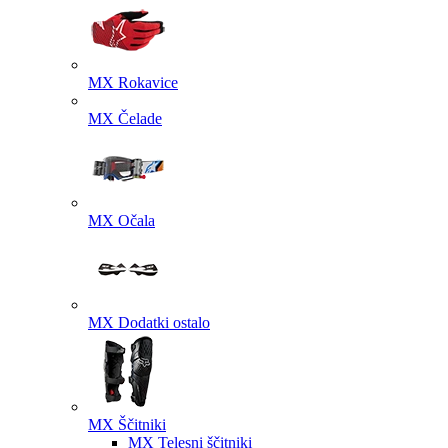
MX Rokavice
MX Čelade
MX Očala
MX Dodatki ostalo
MX Ščitniki
MX Telesni ščitniki