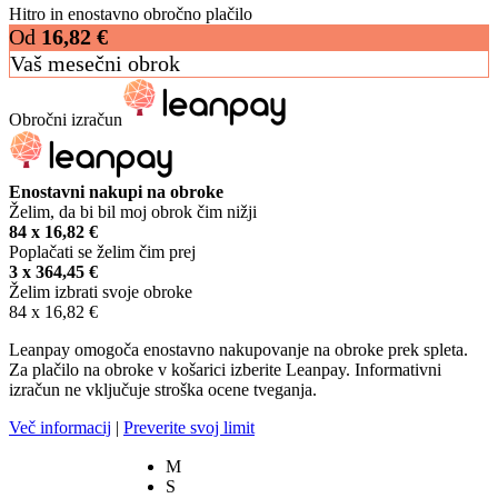
Hitro in enostavno obročno plačilo
Od
16,82
€
Vaš mesečni obrok
Obročni izračun
Enostavni nakupi na obroke
Želim, da bi bil moj obrok čim nižji
84 x
16,82
€
Poplačati se želim čim prej
3 x
364,45
€
Želim izbrati svoje obroke
84 x
16,82
€
Leanpay omogoča enostavno nakupovanje na obroke prek spleta.
Za plačilo na obroke v košarici izberite Leanpay. Informativni
izračun ne vključuje stroška ocene tveganja.
Več informacij
|
Preverite svoj limit
M
S