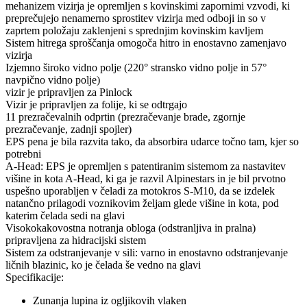
mehanizem vizirja je opremljen s kovinskimi zapornimi vzvodi, ki
preprečujejo nenamerno sprostitev vizirja med odboji in so v
zaprtem položaju zaklenjeni s sprednjim kovinskim kavljem
Sistem hitrega sproščanja omogoča hitro in enostavno zamenjavo
vizirja
Izjemno široko vidno polje (220° stransko vidno polje in 57°
navpično vidno polje)
vizir je pripravljen za Pinlock
Vizir je pripravljen za folije, ki se odtrgajo
11 prezračevalnih odprtin (prezračevanje brade, zgornje
prezračevanje, zadnji spojler)
EPS pena je bila razvita tako, da absorbira udarce točno tam, kjer so
potrebni
A-Head: EPS je opremljen s patentiranim sistemom za nastavitev
višine in kota A-Head, ki ga je razvil Alpinestars in je bil prvotno
uspešno uporabljen v čeladi za motokros S-M10, da se izdelek
natančno prilagodi voznikovim željam glede višine in kota, pod
katerim čelada sedi na glavi
Visokokakovostna notranja obloga (odstranljiva in pralna)
pripravljena za hidracijski sistem
Sistem za odstranjevanje v sili: varno in enostavno odstranjevanje
ličnih blazinic, ko je čelada še vedno na glavi
Specifikacije:
Zunanja lupina iz ogljikovih vlaken