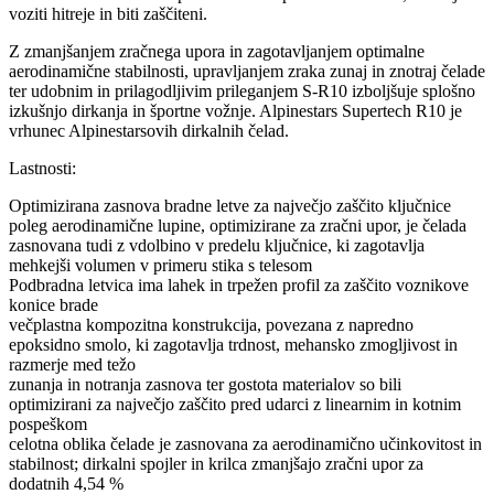
voziti hitreje in biti zaščiteni.
Z zmanjšanjem zračnega upora in zagotavljanjem optimalne
aerodinamične stabilnosti, upravljanjem zraka zunaj in znotraj čelade
ter udobnim in prilagodljivim prileganjem S-R10 izboljšuje splošno
izkušnjo dirkanja in športne vožnje. Alpinestars Supertech R10 je
vrhunec Alpinestarsovih dirkalnih čelad.
Lastnosti:
Optimizirana zasnova bradne letve za največjo zaščito ključnice
poleg aerodinamične lupine, optimizirane za zračni upor, je čelada
zasnovana tudi z vdolbino v predelu ključnice, ki zagotavlja
mehkejši volumen v primeru stika s telesom
Podbradna letvica ima lahek in trpežen profil za zaščito voznikove
konice brade
večplastna kompozitna konstrukcija, povezana z napredno
epoksidno smolo, ki zagotavlja trdnost, mehansko zmogljivost in
razmerje med težo
zunanja in notranja zasnova ter gostota materialov so bili
optimizirani za največjo zaščito pred udarci z linearnim in kotnim
pospeškom
celotna oblika čelade je zasnovana za aerodinamično učinkovitost in
stabilnost; dirkalni spojler in krilca zmanjšajo zračni upor za
dodatnih 4,54 %