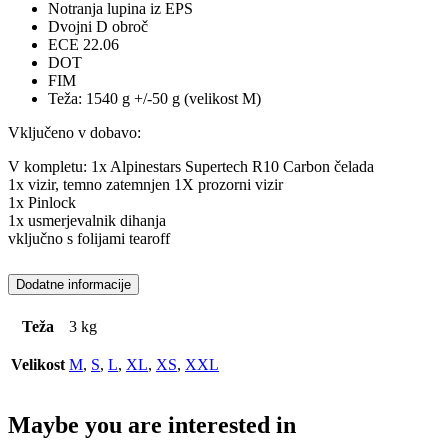
Notranja lupina iz EPS
Dvojni D obroč
ECE 22.06
DOT
FIM
Teža: 1540 g +/-50 g (velikost M)
Vključeno v dobavo:
V kompletu: 1x Alpinestars Supertech R10 Carbon čelada
1x vizir, temno zatemnjen 1X prozorni vizir
1x Pinlock
1x usmerjevalnik dihanja
vključno s folijami tearoff
Dodatne informacije
Teža
3 kg
Velikost
M
,
S
,
L
,
XL
,
XS
,
XXL
Maybe you are interested in