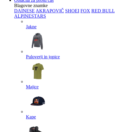
Oblačila za prosti čas
Blagovne znamke
DAINESE
AKRAPOVIČ
SHOEI
FOX
RED BULL
ALPINESTARS
Jakne
Puloverji in jopice
Majice
Kape