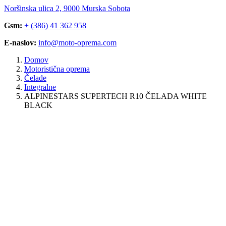
Noršinska ulica 2, 9000 Murska Sobota
Gsm:
+ (386) 41 362 958
E-naslov:
info@moto-oprema.com
Domov
Motoristična oprema
Čelade
Integralne
ALPINESTARS SUPERTECH R10 ČELADA WHITE
BLACK