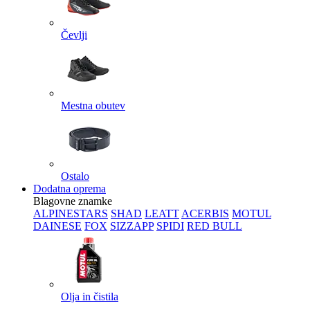
Čevlji
Mestna obutev
Ostalo
Dodatna oprema
Blagovne znamke
ALPINESTARS
SHAD
LEATT
ACERBIS
MOTUL
DAINESE
FOX
SIZZAPP
SPIDI
RED BULL
Olja in čistila