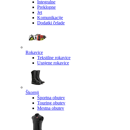
Integralne
Preklopne
Jet
Komunikacije
Dodatki čelade
Rokavice
Tekstilne rokavice
Usnjene rokavice
Škornji
Športna obutev
Touring obutev
Mestna obutev