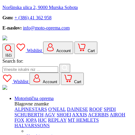
Noršinska ulica 2, 9000 Murska Sobota
Gsm:
+ (386) 41 362 958
E-naslov:
info@moto-oprema.com
Wishlist
Account
Cart
Išči
Search for:
Wishlist
Account
Cart
Motoristična oprema
Blagovne znamke
ALPINESTARS
O'NEAL
DAINESE
ROOF
SPIDI
SCHUBERTH
AGV
SHOEI
AXXIS
ACERBIS
AIROH
FOX
JOPA
HJC
REPLAY
MT HEMLETS
HALVARSSONS