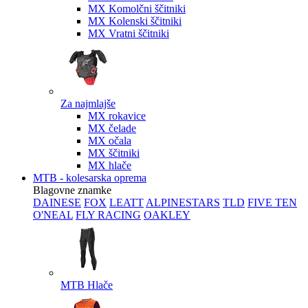
MX Komolčni ščitniki
MX Kolenski ščitniki
MX Vratni ščitniki
Za najmlajše
MX rokavice
MX čelade
MX očala
MX ščitniki
MX hlače
MTB - kolesarska oprema
Blagovne znamke
DAINESE
FOX
LEATT
ALPINESTARS
TLD
FIVE TEN
O'NEAL
FLY RACING
OAKLEY
MTB Hlače