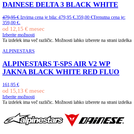
DAINESE DELTA 3 BLACK WHITE
479,95
€
Izvirna cena je bila: 479,95 €.
359,00
€
Trenutna cena je:
359,00 €.
od
12,15
€
mesec
Izberite možnosti
Ta izdelek ima več različic. Možnosti lahko izberete na strani izdelka
ALPINESTARS
ALPINESTARS T-SPS AIR V2 WP
JAKNA BLACK WHITE RED FLUO
161,95
€
od
15,13
€
mesec
Izberite možnosti
Ta izdelek ima več različic. Možnosti lahko izberete na strani izdelka