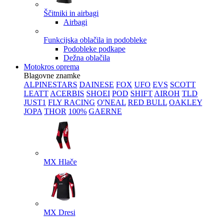
Ščitniki in airbagi
Airbagi
Funkcijska oblačila in podobleke
Podobleke podkape
Dežna oblačila
Motokros oprema
Blagovne znamke
ALPINESTARS
DAINESE
FOX
UFO
EVS
SCOTT
LEATT
ACERBIS
SHOEI
POD
SHIFT
AIROH
TLD
JUST1
FLY RACING
O'NEAL
RED BULL
OAKLEY
JOPA
THOR
100%
GAERNE
MX Hlače
MX Dresi