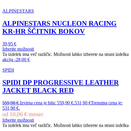
ALPINESTARS
ALPINESTARS NUCLEON RACING
KR-HR ŠČITNIK BOKOV
39,95
€
Izberite možnosti
Ta izdelek ima več različic. Možnosti lahko izberete na strani izdelka
akcija
-
28,00
€
SPIDI
SPIDI DP PROGRESSIVE LEATHER
JACKET BLACK RED
559,90
€
Izvirna cena je bila: 559,90 €.
531,90
€
Trenutna cena je:
531,90 €.
od
10,06
€
mesec
Izberite možnosti
Ta izdelek ima več različic. Možnosti lahko izberete na strani izdelka