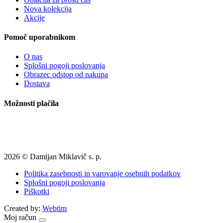
Nova kolekcija
Akcije
Pomoč uporabnikom
O nas
Splošni pogoji poslovanja
Obrazec odstop od nakupa
Dostava
Možnosti plačila
2026 © Damijan Miklavič s. p.
Politika zasebnosti in varovanje osebnih podatkov
Splošni pogoji poslovanja
Piškotki
Created by:
Webtim
Moj račun