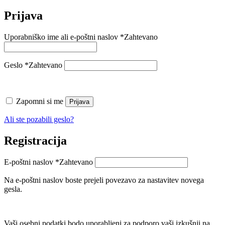
Prijava
Uporabniško ime ali e-poštni naslov
*
Zahtevano
Geslo
*
Zahtevano
Zapomni si me
Prijava
Ali ste pozabili geslo?
Registracija
E-poštni naslov
*
Zahtevano
Na e-poštni naslov boste prejeli povezavo za nastavitev novega
gesla.
Vaši osebni podatki bodo uporabljeni za podporo vaši izkušnji na