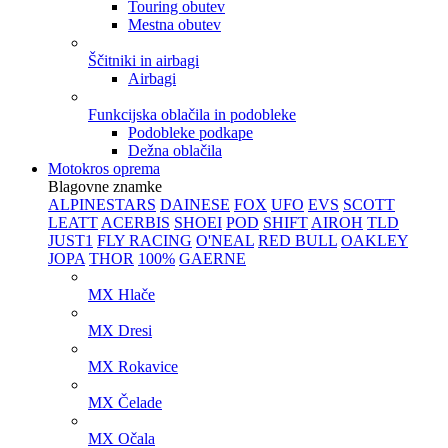
Touring obutev
Mestna obutev
Ščitniki in airbagi
Airbagi
Funkcijska oblačila in podobleke
Podobleke podkape
Dežna oblačila
Motokros oprema
Blagovne znamke
ALPINESTARS
DAINESE
FOX
UFO
EVS
SCOTT
LEATT
ACERBIS
SHOEI
POD
SHIFT
AIROH
TLD
JUST1
FLY RACING
O'NEAL
RED BULL
OAKLEY
JOPA
THOR
100%
GAERNE
MX Hlače
MX Dresi
MX Rokavice
MX Čelade
MX Očala