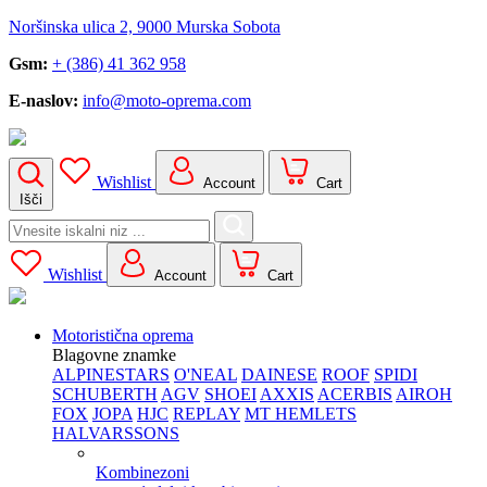
Noršinska ulica 2, 9000 Murska Sobota
Gsm:
+ (386) 41 362 958
E-naslov:
info@moto-oprema.com
Wishlist
Account
Cart
Išči
Search
for:
Wishlist
Account
Cart
Motoristična oprema
Blagovne znamke
ALPINESTARS
O'NEAL
DAINESE
ROOF
SPIDI
SCHUBERTH
AGV
SHOEI
AXXIS
ACERBIS
AIROH
FOX
JOPA
HJC
REPLAY
MT HEMLETS
HALVARSSONS
Kombinezoni