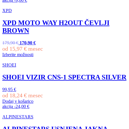
akcija
-
9,00
€
XPD
XPD MOTO WAY H2OUT ČEVLJI
BROWN
179,90
€
Izvirna
170,90
€
Trenutna
od
15,97
cena
€
mesec
cena
je
je:
Izberite možnosti
bila:
170,90 €.
Ta
179,90 €.
izdelek
SHOEI
ima
več
SHOEI VIZIR CNS-1 SPECTRA SILVER
različic.
Možnosti
99,95
€
lahko
od
18,24
€
mesec
izberete
Dodaj v košarico
na
akcija
-
24,00
€
strani
izdelka
ALPINESTARS
ALPINESTARS USNJENA JAKNA