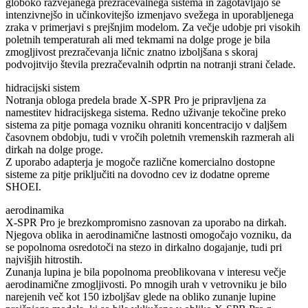
globoko razvejanega prezračevalnega sistema in zagotavljajo še
intenzivnejšo in učinkovitejšo izmenjavo svežega in uporabljenega
zraka v primerjavi s prejšnjim modelom. Za večje udobje pri visokih
poletnih temperaturah ali med tekmami na dolge proge je bila
zmogljivost prezračevanja ličnic znatno izboljšana s skoraj
podvojitvijo števila prezračevalnih odprtin na notranji strani čelade.
hidracijski sistem
Notranja obloga predela brade X-SPR Pro je pripravljena za
namestitev hidracijskega sistema. Redno uživanje tekočine preko
sistema za pitje pomaga vozniku ohraniti koncentracijo v daljšem
časovnem obdobju, tudi v vročih poletnih vremenskih razmerah ali
dirkah na dolge proge.
Z uporabo adapterja je mogoče različne komercialno dostopne
sisteme za pitje priključiti na dovodno cev iz dodatne opreme
SHOEI.
aerodinamika
X-SPR Pro je brezkompromisno zasnovan za uporabo na dirkah.
Njegova oblika in aerodinamične lastnosti omogočajo vozniku, da
se popolnoma osredotoči na stezo in dirkalno dogajanje, tudi pri
najvišjih hitrostih.
Zunanja lupina je bila popolnoma preoblikovana v interesu večje
aerodinamične zmogljivosti. Po mnogih urah v vetrovniku je bilo
narejenih več kot 150 izboljšav glede na obliko zunanje lupine