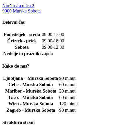
na
Noršinska ulica 2
strani
9000 Murska Sobota
izdelka
Delovni čas
Ponedeljek - sreda
09:00-17:00
Četrtek - petek
09:00-18:00
Sobota
09:00-12:30
Nedelje in prazniki
zaprto
Kako do nas?
Ljubljana – Murska Sobota
90 minut
Celje - Murska Sobota
60 minut
Maribor - Murska Sobota
20 minut
Graz - Murska Sobota
60 minut
Wien - Murska Sobota
120 minut
Zagreb - Murska Sobota
90 minut
Struktura strani