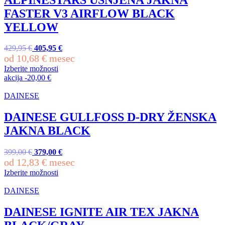
FASTER V3 AIRFLOW BLACK
YELLOW
429,95
€
Izvirna
405,95
€
Trenutna
od
10,68
cena
€
mesec
cena
je
je:
Izberite možnosti
bila:
405,95 €.
Ta
akcija
-
20,00
€
429,95 €.
izdelek
ima
DAINESE
več
različic.
DAINESE GULLFOSS D-DRY ŽENSKA
Možnosti
JAKNA BLACK
lahko
izberete
na
399,00
€
Izvirna
379,00
€
Trenutna
strani
od
12,83
cena
€
mesec
cena
izdelka
je
je:
Izberite možnosti
bila:
379,00 €.
Ta
399,00 €.
izdelek
DAINESE
ima
več
DAINESE IGNITE AIR TEX JAKNA
različic.