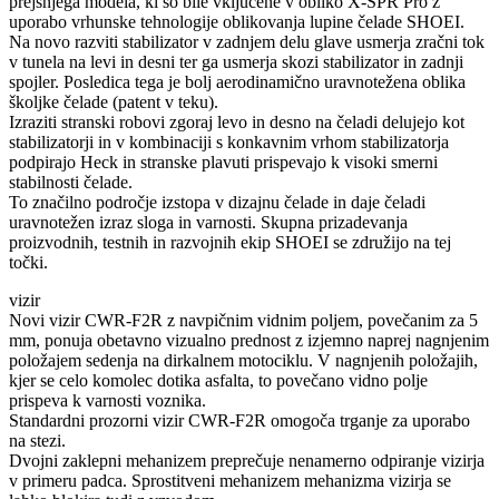
prejšnjega modela, ki so bile vključene v obliko X-SPR Pro z
uporabo vrhunske tehnologije oblikovanja lupine čelade SHOEI.
Na novo razviti stabilizator v zadnjem delu glave usmerja zračni tok
v tunela na levi in ​​desni ter ga usmerja skozi stabilizator in zadnji
spojler. Posledica tega je bolj aerodinamično uravnotežena oblika
školjke čelade (patent v teku).
Izraziti stranski robovi zgoraj levo in desno na čeladi delujejo kot
stabilizatorji in v kombinaciji s konkavnim vrhom stabilizatorja
podpirajo Heck in stranske plavuti prispevajo k visoki smerni
stabilnosti čelade.
To značilno področje izstopa v dizajnu čelade in daje čeladi
uravnotežen izraz sloga in varnosti. Skupna prizadevanja
proizvodnih, testnih in razvojnih ekip SHOEI se združijo na tej
točki.
vizir
Novi vizir CWR-F2R z navpičnim vidnim poljem, povečanim za 5
mm, ponuja obetavno vizualno prednost z izjemno naprej nagnjenim
položajem sedenja na dirkalnem motociklu. V nagnjenih položajih,
kjer se celo komolec dotika asfalta, to povečano vidno polje
prispeva k varnosti voznika.
Standardni prozorni vizir CWR-F2R omogoča trganje za uporabo
na stezi.
Dvojni zaklepni mehanizem preprečuje nenamerno odpiranje vizirja
v primeru padca. Sprostitveni mehanizem mehanizma vizirja se