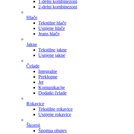
1-delni kombinezoni
2-delni kombinezoni
Hlače
Tekstilne hlače
Usnjene hlače
Jeans hlače
Jakne
Tekstilne jakne
Usnjene jakne
Čelade
Integralne
Preklopne
Jet
Komunikacije
Dodatki čelade
Rokavice
Tekstilne rokavice
Usnjene rokavice
Škornji
Športna obutev