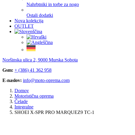
Nahrbtniki in torbe za nogo
Ostali dodatki
Nova kolekcija
OUTLET
Noršinska ulica 2, 9000 Murska Sobota
Gsm:
+ (386) 41 362 958
E-naslov:
info@moto-oprema.com
Domov
Motoristična oprema
Čelade
Integralne
SHOEI X-SPR PRO MARQUEZ9 TC-1