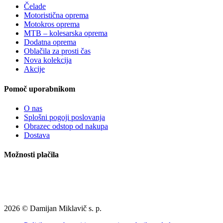
Čelade
Motoristična oprema
Motokros oprema
MTB – kolesarska oprema
Dodatna oprema
Oblačila za prosti čas
Nova kolekcija
Akcije
Pomoč uporabnikom
O nas
Splošni pogoji poslovanja
Obrazec odstop od nakupa
Dostava
Možnosti plačila
2026 © Damijan Miklavič s. p.