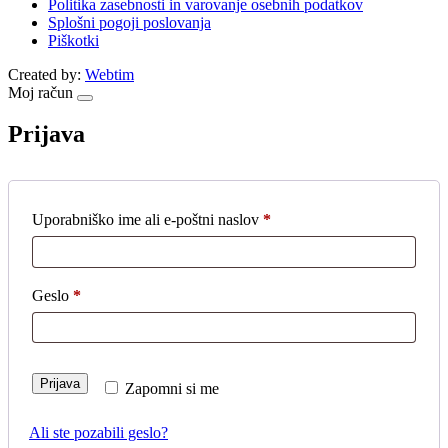
Politika zasebnosti in varovanje osebnih podatkov
Splošni pogoji poslovanja
Piškotki
Created by:
Webtim
Moj račun
Prijava
Uporabniško ime ali e-poštni naslov
*
Zahtevano
Geslo
*
Zahtevano
Prijava
Zapomni si me
Ali ste pozabili geslo?