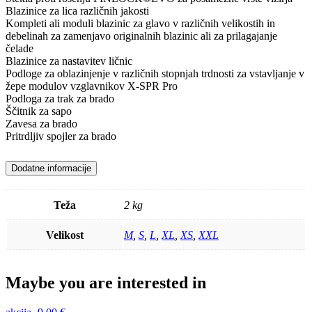
Blazinice za lica različnih jakosti
Kompleti ali moduli blazinic za glavo v različnih velikostih in
debelinah za zamenjavo originalnih blazinic ali za prilagajanje
čelade
Blazinice za nastavitev ličnic
Podloge za oblazinjenje v različnih stopnjah trdnosti za vstavljanje v
žepe modulov vzglavnikov X-SPR Pro
Podloga za trak za brado
Ščitnik za sapo
Zavesa za brado
Pritrdljiv spojler za brado
Dodatne informacije
Teža
2 kg
Velikost
M
,
S
,
L
,
XL
,
XS
,
XXL
Maybe you are interested in