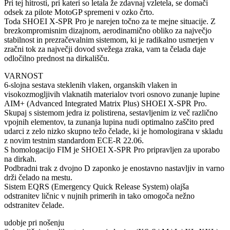
Pri tej hitrosti, pri kateri so letala že zdavnaj vzletela, se domači
odsek za pilote MotoGP spremeni v ozko črto.
Toda SHOEI X-SPR Pro je narejen točno za te mejne situacije. Z
brezkompromisnim dizajnom, aerodinamično obliko za največjo
stabilnost in prezračevalnim sistemom, ki je radikalno usmerjen v
zračni tok za največji dovod svežega zraka, vam ta čelada daje
odločilno prednost na dirkališču.
VARNOST
6-slojna sestava steklenih vlaken, organskih vlaken in
visokozmogljivih vlaknatih materialov tvori osnovo zunanje lupine
AIM+ (Advanced Integrated Matrix Plus) SHOEI X-SPR Pro.
Skupaj s sistemom jedra iz polistirena, sestavljenim iz več različno
vpojnih elementov, ta zunanja lupina nudi optimalno zaščito pred
udarci z zelo nizko skupno težo čelade, ki je homologirana v skladu
z novim testnim standardom ECE-R 22.06.
S homologacijo FIM je SHOEI X-SPR Pro pripravljen za uporabo
na dirkah.
Podbradni trak z dvojno D zaponko je enostavno nastavljiv in varno
drži čelado na mestu.
Sistem EQRS (Emergency Quick Release System) olajša
odstranitev ličnic v nujnih primerih in tako omogoča nežno
odstranitev čelade.
udobje pri nošenju