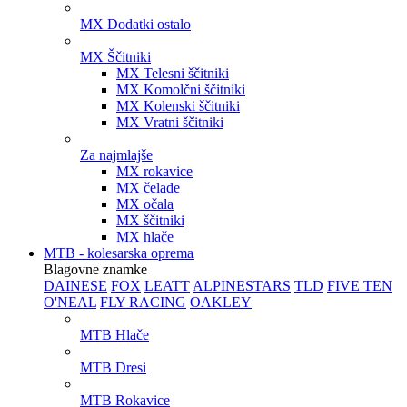
MX Dodatki ostalo
MX Ščitniki
MX Telesni ščitniki
MX Komolčni ščitniki
MX Kolenski ščitniki
MX Vratni ščitniki
Za najmlajše
MX rokavice
MX čelade
MX očala
MX ščitniki
MX hlače
MTB - kolesarska oprema
Blagovne znamke
DAINESE
FOX
LEATT
ALPINESTARS
TLD
FIVE TEN
O'NEAL
FLY RACING
OAKLEY
MTB Hlače
MTB Dresi
MTB Rokavice