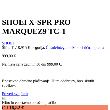
SHOEI X-SPR PRO
MARQUEZ9 TC-1
SHOEI
Šifra:
11.18.915
Kategorija:
Čelade
Integralne
Motoristična oprema
999,00
€
Najnižja cena zadnjih 30 dni
999,00
€
.
Enostavno obročno plačevanje. Hitra odobritev, brez skritih
stroškov.
Preveri svoj limit
ali
Hitro in enostavno obročno plačilo
Od
16,82
€