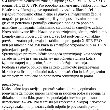
S 4 različnimi velikostmi zunanje lupine (XS-S | M | L | XL-XXL)
ponuja SHOEI X-SPR Pro popolno razmerje med velikostjo in težo
čelade ter velikostjo glave uporabnika v vseh velikostih čelade.
Njegovo modularno oblazinjenje za glavo z integriranimi žepi je
mogoče preprosto in natančno prilagoditi posameznim oblikam
glave in potrebam s pomočjo vstavljivih podlog za popolno
natančnost prileganja, maksimalno stabilnost in zanesljivo zaščito.
Novo oblikovane lične blazinice z oblazinjenim jedrom, izdelanim v
kompleksnem procesu 3D-reza, z več kot podvojeno kontaktno
površino znatno prispevajo k stabilnemu prileganju X-SPR PRO
tudi pri hitrostih nad 350 km/h in zmanjšajo vzgonsko silo za 3 % v
primerjavi s prejšnjim modelom.
Spremenljiva pritrditev ličnic omogoča spreminjanje kota sedenja
čelade na glavi in ​​s tem razširitev navpičnega vidnega kota z
izjemno naprej nagnjenim, športnim položajem sedenja.
Podloga za glavo, oblikovana za zelo učinkovito prezračevanje,
blazinice za lica in podbradni trak s hitro sušečim in koži prijaznim
materialom za prevleko so popolnoma odstranljivi in ​​pralni.
prezračevanje
Maksimalno izpostavljene prezračevalne odprtine, optimalno
poravnane za močno naprej nagnjen in sklonjen položaj sedenja na
dirkalnem motociklu, prav tako poudarjajo brezkompromisno
usmerjenost X-SPR Pro v smislu prezračevanja. Skupaj 7 dovodov
svežega zraka in 6 prezračevalnih odprtin je povezanih preko