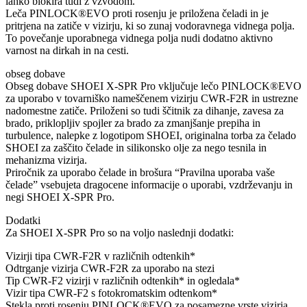
lahko blokira tudi z vzvodom.
Leča PINLOCK®EVO proti rosenju je priložena čeladi in je
pritrjena na zatiče v vizirju, ki so zunaj vodoravnega vidnega polja.
To povečanje uporabnega vidnega polja nudi dodatno aktivno
varnost na dirkah in na cesti.
obseg dobave
Obseg dobave SHOEI X-SPR Pro vključuje lečo PINLOCK®EVO
za uporabo v tovarniško nameščenem vizirju CWR-F2R in ustrezne
nadomestne zatiče. Priloženi so tudi ščitnik za dihanje, zavesa za
brado, priklopljiv spojler za brado za zmanjšanje prepiha in
turbulence, nalepke z logotipom SHOEI, originalna torba za čelado
SHOEI za zaščito čelade in silikonsko olje za nego tesnila in
mehanizma vizirja.
Priročnik za uporabo čelade in brošura “Pravilna uporaba vaše
čelade” vsebujeta dragocene informacije o uporabi, vzdrževanju in
negi SHOEI X-SPR Pro.
Dodatki
Za SHOEI X-SPR Pro so na voljo naslednji dodatki:
Vizirji tipa CWR-F2R v različnih odtenkih*
Odtrganje vizirja CWR-F2R za uporabo na stezi
Tip CWR-F2 vizirji v različnih odtenkih* in ogledala*
Vizir tipa CWR-F2 s fotokromatskim odtenkom*
Stekla proti rosenju PINLOCK®EVO za posamezne vrste vizirja