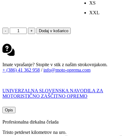
XS
XXL
SHOEI
-
+
Dodaj v košarico
X-
SPR
PRO
MARQUEZ9
TC-
1
Imate vprašanje? Stopite v stik z našim strokovnjakom.
količina
+ (386) 41 362 958
/
info@moto-oprema.com
UNIVERZALNA SLOVENSKA NAVODILA ZA
MOTORISTIČNO ZAŠČITNO OPREMO
Opis
Profesionalna dirkalna čelada
Tristo petdeset kilometrov na uro.