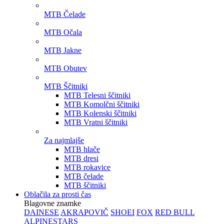
MTB Čelade
MTB Očala
MTB Jakne
MTB Obutev
MTB Ščitniki
MTB Telesni ščitniki
MTB Komolčni ščitniki
MTB Kolenski ščitniki
MTB Vratni ščitniki
Za najmlajše
MTB hlače
MTB dresi
MTB rokavice
MTB čelade
MTB ščitniki
Oblačila za prosti čas
Blagovne znamke
DAINESE
AKRAPOVIČ
SHOEI
FOX
RED BULL
ALPINESTARS