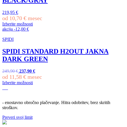
BLACK/GRAY
Možnosti
lahko
izberete
219,95
€
na
od
10,70
€
mesec
strani
Izberite možnosti
izdelka
Ta
akcija
-
12,00
€
izdelek
ima
SPIDI
več
različic.
SPIDI STANDARD H2OUT JAKNA
Možnosti
DARK GREEN
lahko
izberete
na
249,90
€
Izvirna
237,90
€
Trenutna
strani
od
11,58
cena
€
mesec
cena
izdelka
je
je:
Izberite možnosti
bila:
237,90 €.
Ta
249,90 €.
izdelek
ima
- enostavno obročno plačevanje. Hitra odobritev, brez skritih
več
stroškov.
različic.
Možnosti
Preveri svoj limit
lahko
izberete