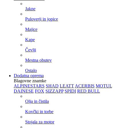
Jakne
Puloverji in jopice
Majice
Kape
Čevlji
Mestna obutev
Ostalo
Dodatna oprema
Blagovne znamke
ALPINESTARS
SHAD
LEATT
ACERBIS
MOTUL
DAINESE
FOX
SIZZAPP
SPIDI
RED BULL
Olja in čistila
Kovčki in torbe
Stojala za motor