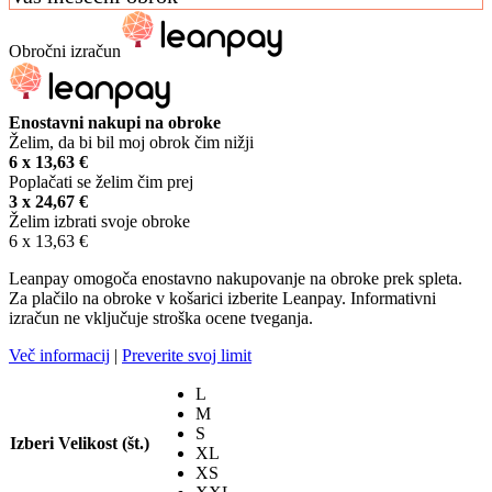
Obročni izračun
Enostavni nakupi na obroke
Želim, da bi bil moj obrok čim nižji
6 x
13,63
€
Poplačati se želim čim prej
3 x
24,67
€
Želim izbrati svoje obroke
6 x
13,63
€
Leanpay omogoča enostavno nakupovanje na obroke prek spleta.
Za plačilo na obroke v košarici izberite Leanpay. Informativni
izračun ne vključuje stroška ocene tveganja.
Več informacij
|
Preverite svoj limit
L
M
S
Izberi Velikost (št.)
XL
XS