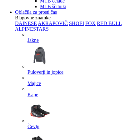
MTB čelade
MTB ščitniki
Oblačila za prosti čas
Blagovne znamke
DAINESE
AKRAPOVIČ
SHOEI
FOX
RED BULL
ALPINESTARS
Jakne
Puloverji in jopice
Majice
Kape
Čevlji