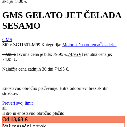
akcija
-
5,00
€
GMS GELATO JET ČELADA
SESAMO
GMS
Šifra:
ZG11501-M99
Kategorija:
Motoristična oprema
Čelade
Jet
79,95
€
Izvirna cena je bila: 79,95 €.
74,95
€
Trenutna cena je:
74,95 €.
Najnižja cena zadnjih 30 dni
74,95
€
.
Enostavno obročno plačevanje. Hitra odobritev, brez skritih
stroškov.
Preveri svoj limit
ali
Hitro in enostavno obročno plačilo
Od
13,63
€
Vaš mesečni obrok