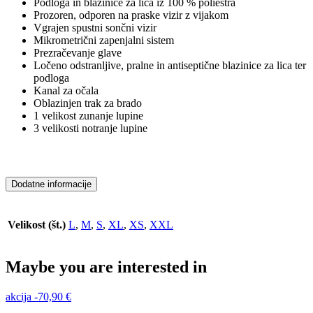
Podloga in blazinice za lica iz 100 % poliestra
Prozoren, odporen na praske vizir z vijakom
Vgrajen spustni sončni vizir
Mikrometrični zapenjalni sistem
Prezračevanje glave
Ločeno odstranljive, pralne in antiseptične blazinice za lica ter
podloga
Kanal za očala
Oblazinjen trak za brado
1 velikost zunanje lupine
3 velikosti notranje lupine
Dodatne informacije
Velikost (št.)
L
,
M
,
S
,
XL
,
XS
,
XXL
Maybe you are interested in
akcija
-
70,90
€