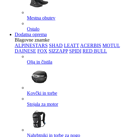
Mestna obutev
Ostalo
Dodatna oprema
Blagovne znamke
ALPINESTARS
SHAD
LEATT
ACERBIS
MOTUL
DAINESE
FOX
SIZZAPP
SPIDI
RED BULL
Olja in čistila
Kovčki in torbe
Stojala za motor
Nahrbtniki in torbe za nogo