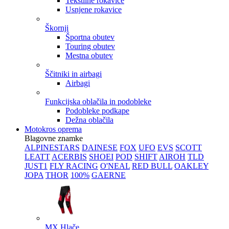
Tekstilne rokavice
Usnjene rokavice
Škornji
Športna obutev
Touring obutev
Mestna obutev
Ščitniki in airbagi
Airbagi
Funkcijska oblačila in podobleke
Podobleke podkape
Dežna oblačila
Motokros oprema
Blagovne znamke
ALPINESTARS
DAINESE
FOX
UFO
EVS
SCOTT
LEATT
ACERBIS
SHOEI
POD
SHIFT
AIROH
TLD
JUST1
FLY RACING
O'NEAL
RED BULL
OAKLEY
JOPA
THOR
100%
GAERNE
MX Hlače