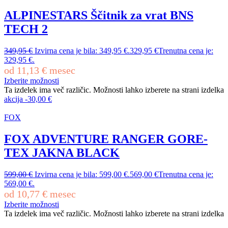
ALPINESTARS Ščitnik za vrat BNS
TECH 2
349,95
€
Izvirna cena je bila: 349,95 €.
329,95
€
Trenutna cena je:
329,95 €.
od
11,13
€
mesec
Izberite možnosti
Ta izdelek ima več različic. Možnosti lahko izberete na strani izdelka
akcija
-
30,00
€
FOX
FOX ADVENTURE RANGER GORE-
TEX JAKNA BLACK
599,00
€
Izvirna cena je bila: 599,00 €.
569,00
€
Trenutna cena je:
569,00 €.
od
10,77
€
mesec
Izberite možnosti
Ta izdelek ima več različic. Možnosti lahko izberete na strani izdelka