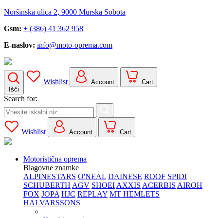
Noršinska ulica 2, 9000 Murska Sobota
Gsm:
+ (386) 41 362 958
E-naslov:
info@moto-oprema.com
Wishlist
Account
Cart
Išči
Search for:
Wishlist
Account
Cart
Motoristična oprema
Blagovne znamke
ALPINESTARS
O'NEAL
DAINESE
ROOF
SPIDI
SCHUBERTH
AGV
SHOEI
AXXIS
ACERBIS
AIROH
FOX
JOPA
HJC
REPLAY
MT HEMLETS
HALVARSSONS