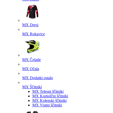
MX Dresi
MX Rokavice
MX Čelade
MX Očala
MX Dodatki ostalo
MX Ščitniki
MX Telesni ščitniki
MX Komolčni ščitniki
MX Kolenski ščitniki
MX Vratni ščitniki