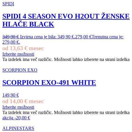
SPIDI
SPIDI 4 SEASON EVO H2OUT ŽENSKE
HLAČE BLACK
349,90
€
Izvirna cena je bila: 349,90 €.
279,00
€
Trenutna cena je:
279,00 €.
od
13,63
€
mesec
Izberite možnosti
Ta izdelek ima več različic. Možnosti lahko izberete na strani izdelka
SCORPION EXO
SCORPION EXO-491 WHITE
149,90
€
od
14,00
€
mesec
Izberite možnosti
Ta izdelek ima več različic. Možnosti lahko izberete na strani izdelka
akcija
-
20,00
€
ALPINESTARS