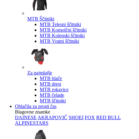
MTB Ščitniki
MTB Telesni ščitniki
MTB Komolčni ščitniki
MTB Kolenski ščitniki
MTB Vratni ščitniki
Za najmlajše
MTB hlače
MTB dresi
MTB rokavice
MTB čelade
MTB ščitniki
Oblačila za prosti čas
Blagovne znamke
DAINESE
AKRAPOVIČ
SHOEI
FOX
RED BULL
ALPINESTARS