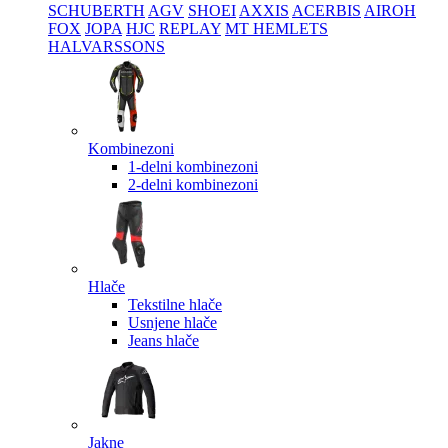
SCHUBERTH
AGV
SHOEI
AXXIS
ACERBIS
AIROH
FOX
JOPA
HJC
REPLAY
MT HEMLETS
HALVARSSONS
Kombinezoni
1-delni kombinezoni
2-delni kombinezoni
Hlače
Tekstilne hlače
Usnjene hlače
Jeans hlače
Jakne