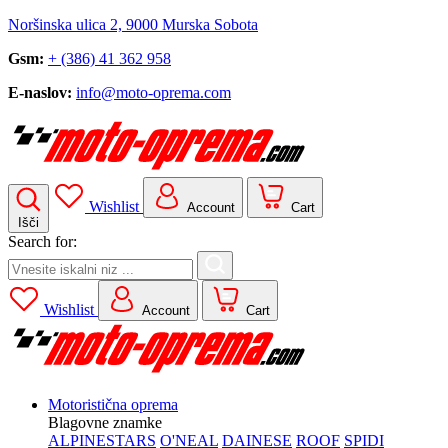
Noršinska ulica 2, 9000 Murska Sobota
Gsm:
+ (386) 41 362 958
E-naslov:
info@moto-oprema.com
Wishlist
Account
Cart
Išči
Search for:
Wishlist
Account
Cart
Motoristična oprema
Blagovne znamke
ALPINESTARS
O'NEAL
DAINESE
ROOF
SPIDI