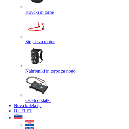
Kovčki in torbe
Stojala za motor
Nahrbtniki in torbe za nogo
Ostali dodatki
Nova kolekcija
OUTLET