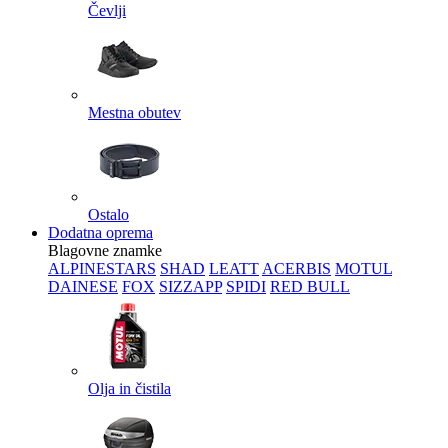
Čevlji
Mestna obutev
Ostalo
Dodatna oprema
Blagovne znamke
ALPINESTARS
SHAD
LEATT
ACERBIS
MOTUL
DAINESE
FOX
SIZZAPP
SPIDI
RED BULL
Olja in čistila