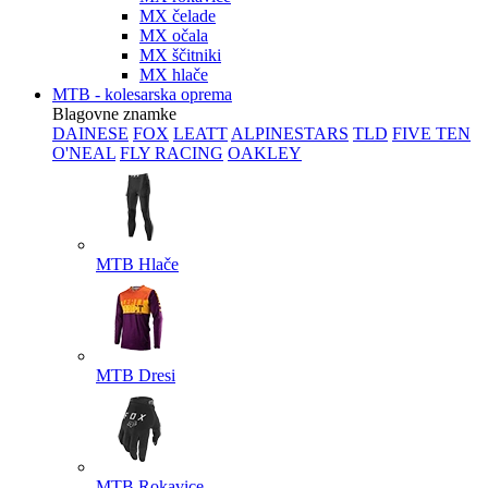
MX čelade
MX očala
MX ščitniki
MX hlače
MTB - kolesarska oprema
Blagovne znamke
DAINESE
FOX
LEATT
ALPINESTARS
TLD
FIVE TEN
O'NEAL
FLY RACING
OAKLEY
MTB Hlače
MTB Dresi
MTB Rokavice