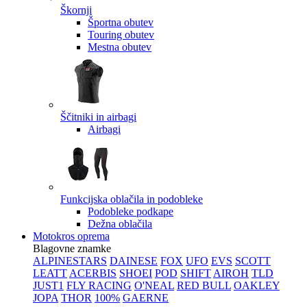
Škornji
Športna obutev
Touring obutev
Mestna obutev
Ščitniki in airbagi
Airbagi
Funkcijska oblačila in podobleke
Podobleke podkape
Dežna oblačila
Motokros oprema
Blagovne znamke
ALPINESTARS
DAINESE
FOX
UFO
EVS
SCOTT
LEATT
ACERBIS
SHOEI
POD
SHIFT
AIROH
TLD
JUST1
FLY RACING
O'NEAL
RED BULL
OAKLEY
JOPA
THOR
100%
GAERNE