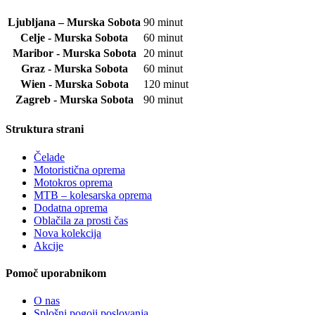
Ljubljana – Murska Sobota
90 minut
Celje - Murska Sobota
60 minut
Maribor - Murska Sobota
20 minut
Graz - Murska Sobota
60 minut
Wien - Murska Sobota
120 minut
Zagreb - Murska Sobota
90 minut
Struktura strani
Čelade
Motoristična oprema
Motokros oprema
MTB – kolesarska oprema
Dodatna oprema
Oblačila za prosti čas
Nova kolekcija
Akcije
Pomoč uporabnikom
O nas
Splošni pogoji poslovanja