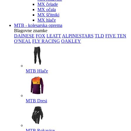
MX čelade
MX očala
MX ščitniki
MX hlače
MTB - kolesarska oprema
Blagovne znamke
DAINESE
FOX
LEATT
ALPINESTARS
TLD
FIVE TEN
O'NEAL
FLY RACING
OAKLEY
MTB Hlače
MTB Dresi
MTB Rokavice