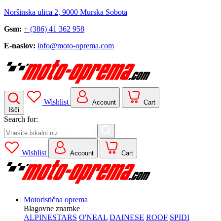
Noršinska ulica 2, 9000 Murska Sobota
Gsm:
+ (386) 41 362 958
E-naslov:
info@moto-oprema.com
Wishlist
Account
Cart
Išči
Search for:
Wishlist
Account
Cart
Motoristična oprema
Blagovne znamke
ALPINESTARS
O'NEAL
DAINESE
ROOF
SPIDI