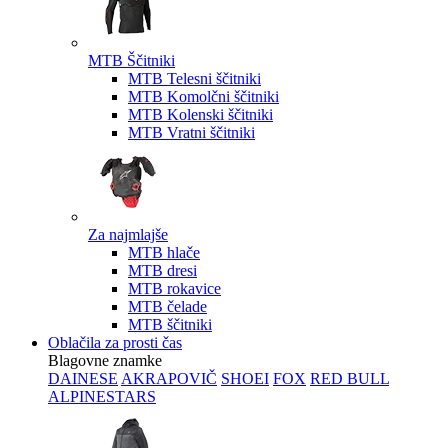
MTB Ščitniki
MTB Telesni ščitniki
MTB Komolčni ščitniki
MTB Kolenski ščitniki
MTB Vratni ščitniki
Za najmlajše
MTB hlače
MTB dresi
MTB rokavice
MTB čelade
MTB ščitniki
Oblačila za prosti čas
Blagovne znamke
DAINESE
AKRAPOVIČ
SHOEI
FOX
RED BULL
ALPINESTARS