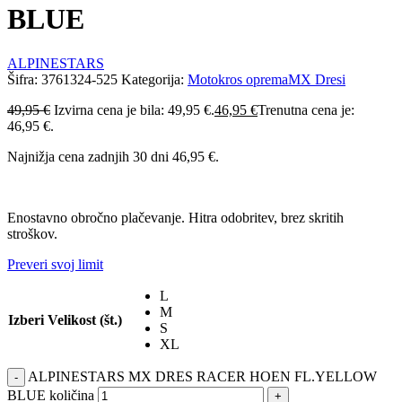
BLUE
ALPINESTARS
Šifra:
3761324-525
Kategorija:
Motokros oprema
MX Dresi
49,95
€
Izvirna cena je bila: 49,95 €.
46,95
€
Trenutna cena je:
46,95 €.
Najnižja cena zadnjih 30 dni
46,95
€
.
Enostavno obročno plačevanje. Hitra odobritev, brez skritih
stroškov.
Preveri svoj limit
L
M
Izberi Velikost (št.)
S
XL
ALPINESTARS MX DRES RACER HOEN FL.YELLOW
-
BLUE količina
+