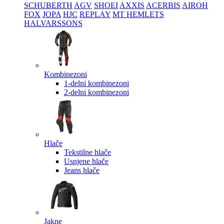
SCHUBERTH
AGV
SHOEI
AXXIS
ACERBIS
AIROH
FOX
JOPA
HJC
REPLAY
MT HEMLETS
HALVARSSONS
Kombinezoni
1-delni kombinezoni
2-delni kombinezoni
Hlače
Tekstilne hlače
Usnjene hlače
Jeans hlače
Jakne