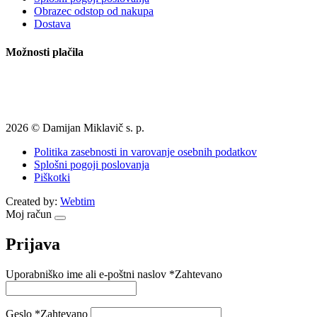
Obrazec odstop od nakupa
Dostava
Možnosti plačila
2026 © Damijan Miklavič s. p.
Politika zasebnosti in varovanje osebnih podatkov
Splošni pogoji poslovanja
Piškotki
Created by:
Webtim
Moj račun
Prijava
Uporabniško ime ali e-poštni naslov
*
Zahtevano
Geslo
*
Zahtevano