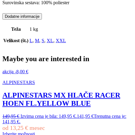
Surovinska sestava: 100% poliester
Dodatne informacije
Teža
1 kg
Velikost (št.)
L
,
M
,
S
,
XL
,
XXL
Maybe you are interested in
akcija
-
8,00
€
ALPINESTARS
ALPINESTARS MX HLAČE RACER
HOEN FL.YELLOW BLUE
149,95
€
Izvirna cena je bila: 149,95 €.
141,95
€
Trenutna cena je:
141,95 €.
od
13,25
€
mesec
Izberite možnosti