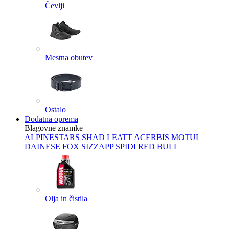
Čevlji
Mestna obutev
Ostalo
Dodatna oprema
Blagovne znamke
ALPINESTARS
SHAD
LEATT
ACERBIS
MOTUL
DAINESE
FOX
SIZZAPP
SPIDI
RED BULL
Olja in čistila