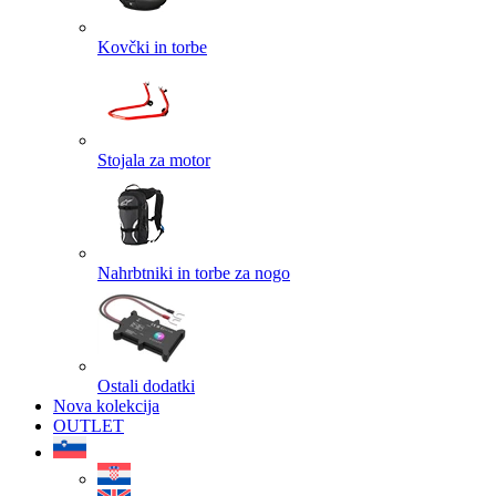
Kovčki in torbe
Stojala za motor
Nahrbtniki in torbe za nogo
Ostali dodatki
Nova kolekcija
OUTLET