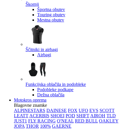
Škornji
Športna obutev
Touring obutev
Mestna obutev
Ščitniki in airbagi
Airbagi
Funkcijska oblačila in podobleke
Podobleke podkape
Dežna oblačila
Motokros oprema
Blagovne znamke
ALPINESTARS
DAINESE
FOX
UFO
EVS
SCOTT
LEATT
ACERBIS
SHOEI
POD
SHIFT
AIROH
TLD
JUST1
FLY RACING
O'NEAL
RED BULL
OAKLEY
JOPA
THOR
100%
GAERNE