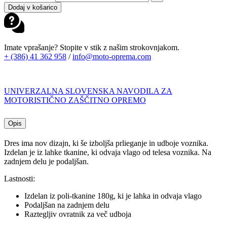
Dodaj v košarico
Imate vprašanje? Stopite v stik z našim strokovnjakom.
+ (386) 41 362 958
/
info@moto-oprema.com
UNIVERZALNA SLOVENSKA NAVODILA ZA
MOTORISTIČNO ZAŠČITNO OPREMO
Opis
Dres ima nov dizajn, ki še izboljša prlieganje in udboje voznika.
Izdelan je iz lahke tkanine, ki odvaja vlago od telesa voznika. Na
zadnjem delu je podaljšan.
Lastnosti:
Izdelan iz poli-tkanine 180g, ki je lahka in odvaja vlago
Podaljšan na zadnjem delu
Raztegljiv ovratnik za več udboja