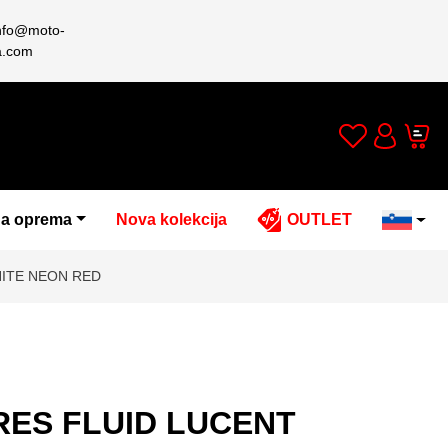
nfo@moto-
a.com
Wishlist
Cart
Account
a oprema
Nova kolekcija
OUTLET
HITE NEON RED
RES FLUID LUCENT