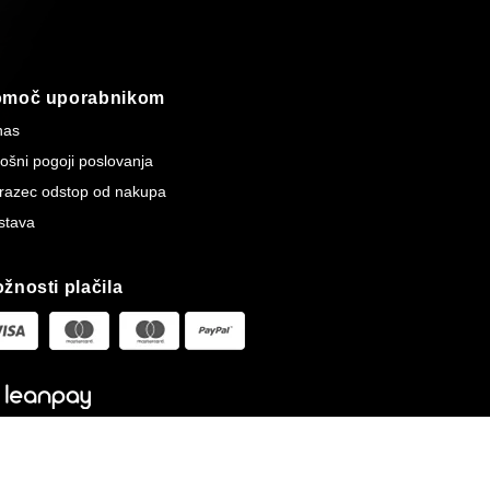
omoč uporabnikom
nas
ošni pogoji poslovanja
razec odstop od nakupa
stava
žnosti plačila