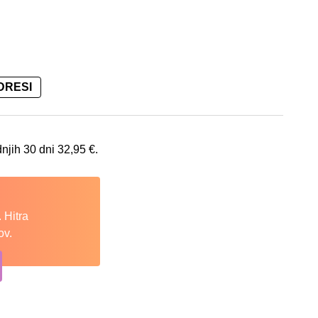
DRESI
 32,95 €.
dnjih 30 dni
32,95
€
.
 Hitra
ov.