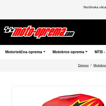
Noršinska ulic
Motoristična oprema
Motokros oprema
MTB -
Domov
Motokro