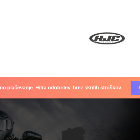
o plačevanje. Hitra odobritev, brez skritih stroškov.