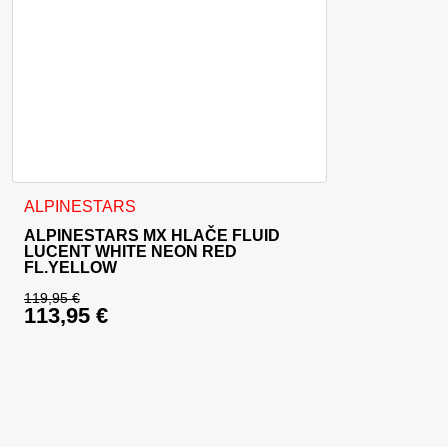
Ta izdelek ima več različic. Možnosti lahko izberete na stran
ALPINESTARS
ALPINESTARS MX HLAČE FLUID
LUCENT WHITE NEON RED
FL.YELLOW
119,95
€
113,95
€
Izvirna cena je bila: 119,95 €.
Trenutna cena je: 113,95 €.