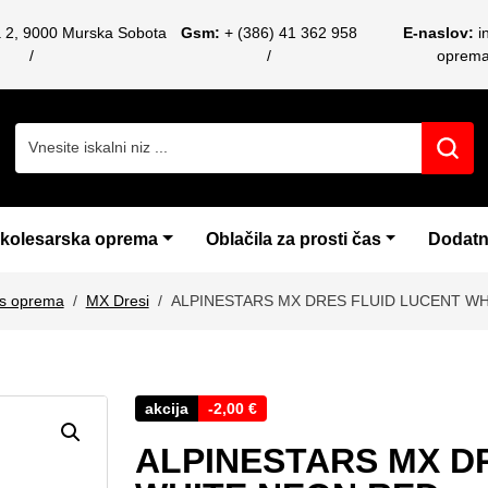
a 2, 9000 Murska Sobota
Gsm:
+ (386) 41 362 958
E-naslov:
i
oprem
Search for:
 kolesarska oprema
Oblačila za prosti čas
Dodatn
s oprema
MX Dresi
ALPINESTARS MX DRES FLUID LUCENT W
akcija
-
2,00
€
ALPINESTARS MX D