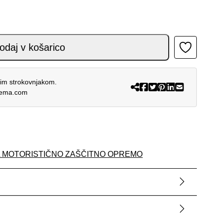
ITE NEON RED količina
odaj v košarico
šim strokovnjakom.
rema.com
A MOTORISTIČNO ZAŠČITNO OPREMO