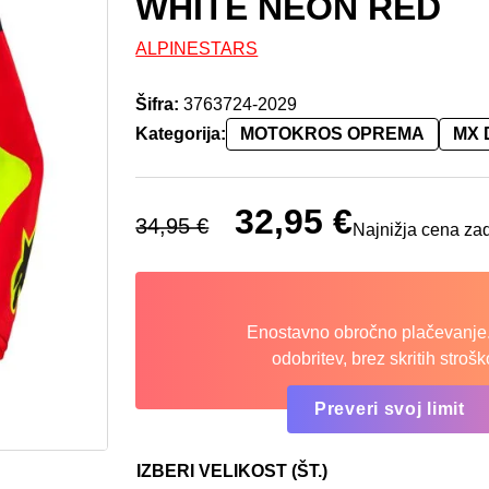
WHITE NEON RED
ALPINESTARS
Šifra:
3763724-2029
Kategorija:
MOTOKROS OPREMA
MX 
Izvirna cena je bila: 34,95 €.
32,95
€
Trenutna cena je:
34,95
€
Najnižja cena za
Enostavno obročno plačevanje.
odobritev, brez skritih strošk
Preveri svoj limit
IZBERI VELIKOST (ŠT.)