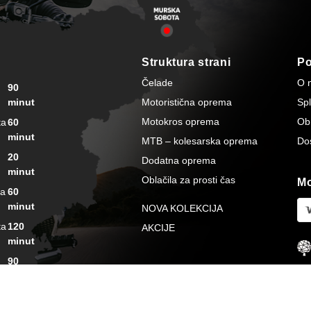
Struktura strani
P
Čelade
O 
90
minut
Motoristična oprema
Spl
Motokros oprema
Ob
ta
60
minut
MTB – kolesarska oprema
Do
20
Dodatna oprema
minut
Oblačila za prosti čas
Mo
ta
60
minut
NOVA KOLEKCIJA
ta
120
AKCIJE
minut
90
minut