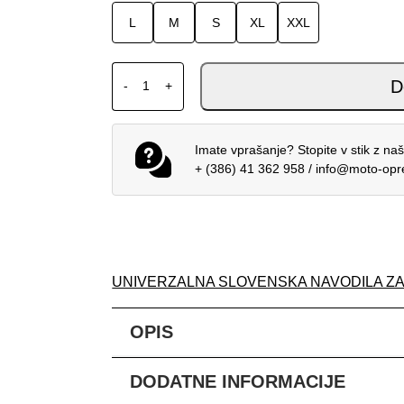
L
M
S
XL
XXL
ALPINESTARS MX DRES FLUID LUCENT WH
D
-
+
Imate vprašanje? Stopite v stik z na
+ (386) 41 362 958
/
info@moto-op
UNIVERZALNA SLOVENSKA NAVODILA Z
OPIS
DODATNE INFORMACIJE