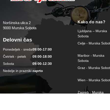
Kako do nas?
Noršinska ulica 2
9000 Murska Sobota
Ljubljana – Murska
Sobota
Delovni čas
Celje - Murska Sobo
Ponedeljek - sreda
09:00-17:00
Maribor - Murska
Četrtek - petek
09:00-18:00
Sobota
Sobota
09:00-12:30
Graz - Murska Sobo
Nedelje in prazniki
zaprto
Wien - Murska Sobo
Zagreb - Murska
Sobota