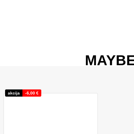
MAYBE
akcija
-
6,00
€