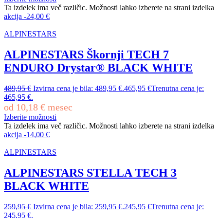
Ta izdelek ima več različic. Možnosti lahko izberete na strani izdelka
akcija
-
24,00
€
ALPINESTARS
ALPINESTARS Škornji TECH 7
ENDURO Drystar® BLACK WHITE
489,95
€
Izvirna cena je bila: 489,95 €.
465,95
€
Trenutna cena je:
465,95 €.
od
10,18
€
mesec
Izberite možnosti
Ta izdelek ima več različic. Možnosti lahko izberete na strani izdelka
akcija
-
14,00
€
ALPINESTARS
ALPINESTARS STELLA TECH 3
BLACK WHITE
259,95
€
Izvirna cena je bila: 259,95 €.
245,95
€
Trenutna cena je:
245,95 €.