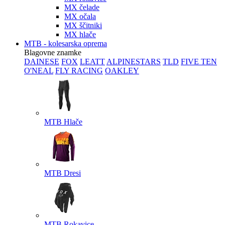
MX čelade
MX očala
MX ščitniki
MX hlače
MTB - kolesarska oprema
Blagovne znamke
DAINESE
FOX
LEATT
ALPINESTARS
TLD
FIVE TEN
O'NEAL
FLY RACING
OAKLEY
MTB Hlače
MTB Dresi
MTB Rokavice