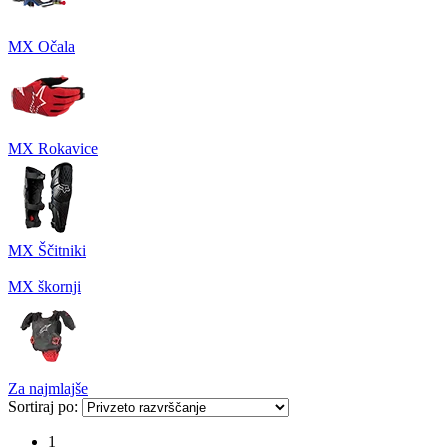
MX Očala
MX Rokavice
MX Ščitniki
MX škornji
Za najmlajše
Sortiraj po:
1