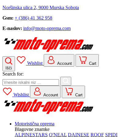
Noršinska ulica 2, 9000 Murska Sobota
Gsm:
+ (386) 41 362 958
E-naslov:
info@moto-oprema.com
Wishlist
Account
Cart
Išči
Search for:
Wishlist
Account
Cart
Motoristična oprema
Blagovne znamke
ALPINESTARS
O'NEAL
DAINESE
ROOF
SPIDI