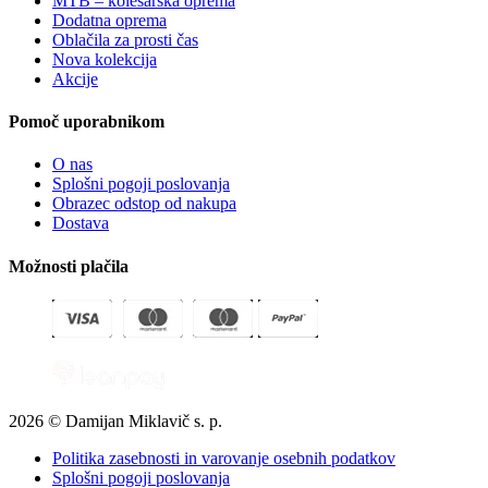
MTB – kolesarska oprema
Dodatna oprema
Oblačila za prosti čas
Nova kolekcija
Akcije
Pomoč uporabnikom
O nas
Splošni pogoji poslovanja
Obrazec odstop od nakupa
Dostava
Možnosti plačila
2026 © Damijan Miklavič s. p.
Politika zasebnosti in varovanje osebnih podatkov
Splošni pogoji poslovanja