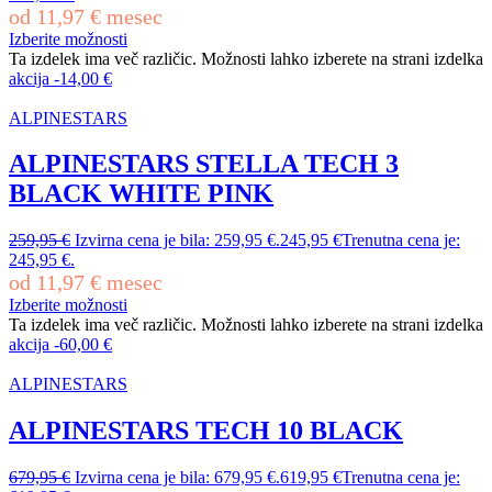
od
11,97
€
mesec
Izberite možnosti
Ta izdelek ima več različic. Možnosti lahko izberete na strani izdelka
akcija
-
14,00
€
ALPINESTARS
ALPINESTARS STELLA TECH 3
BLACK WHITE PINK
259,95
€
Izvirna cena je bila: 259,95 €.
245,95
€
Trenutna cena je:
245,95 €.
od
11,97
€
mesec
Izberite možnosti
Ta izdelek ima več različic. Možnosti lahko izberete na strani izdelka
akcija
-
60,00
€
ALPINESTARS
ALPINESTARS TECH 10 BLACK
679,95
€
Izvirna cena je bila: 679,95 €.
619,95
€
Trenutna cena je: