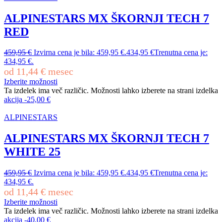
ALPINESTARS MX ŠKORNJI TECH 7
RED
459,95
€
Izvirna cena je bila: 459,95 €.
434,95
€
Trenutna cena je:
434,95 €.
od
11,44
€
mesec
Izberite možnosti
Ta izdelek ima več različic. Možnosti lahko izberete na strani izdelka
akcija
-
25,00
€
ALPINESTARS
ALPINESTARS MX ŠKORNJI TECH 7
WHITE 25
459,95
€
Izvirna cena je bila: 459,95 €.
434,95
€
Trenutna cena je:
434,95 €.
od
11,44
€
mesec
Izberite možnosti
Ta izdelek ima več različic. Možnosti lahko izberete na strani izdelka
akcija
-
40,00
€