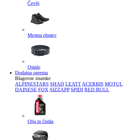
Čevlji
Mestna obutev
Ostalo
Dodatna oprema
Blagovne znamke
ALPINESTARS
SHAD
LEATT
ACERBIS
MOTUL
DAINESE
FOX
SIZZAPP
SPIDI
RED BULL
Olja in čistila