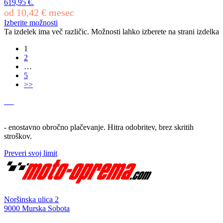
619,95 €.
od
10,42
€
mesec
Izberite možnosti
Ta izdelek ima več različic. Možnosti lahko izberete na strani izdelka
1
2
…
5
>>
- enostavno obročno plačevanje. Hitra odobritev, brez skritih
stroškov.
Preveri svoj limit
Noršinska ulica 2
9000 Murska Sobota