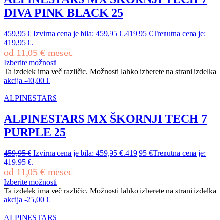
DIVA PINK BLACK 25
459,95
€
Izvirna cena je bila: 459,95 €.
419,95
€
Trenutna cena je:
419,95 €.
od
11,05
€
mesec
Izberite možnosti
Ta izdelek ima več različic. Možnosti lahko izberete na strani izdelka
akcija
-
40,00
€
ALPINESTARS
ALPINESTARS MX ŠKORNJI TECH 7
PURPLE 25
459,95
€
Izvirna cena je bila: 459,95 €.
419,95
€
Trenutna cena je:
419,95 €.
od
11,05
€
mesec
Izberite možnosti
Ta izdelek ima več različic. Možnosti lahko izberete na strani izdelka
akcija
-
25,00
€
ALPINESTARS