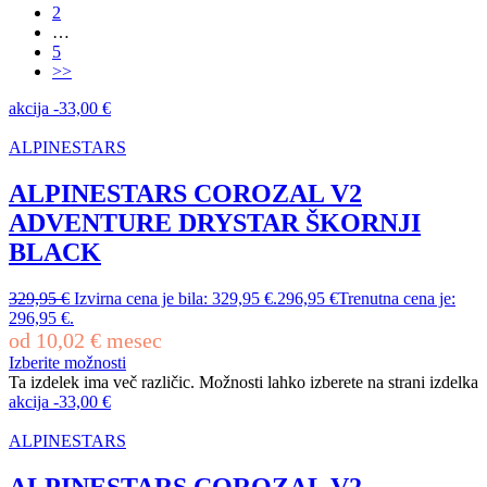
2
…
5
>>
akcija
-
33,00
€
ALPINESTARS
ALPINESTARS COROZAL V2
ADVENTURE DRYSTAR ŠKORNJI
BLACK
329,95
€
Izvirna cena je bila: 329,95 €.
296,95
€
Trenutna cena je:
296,95 €.
od
10,02
€
mesec
Izberite možnosti
Ta izdelek ima več različic. Možnosti lahko izberete na strani izdelka
akcija
-
33,00
€
ALPINESTARS
ALPINESTARS COROZAL V2