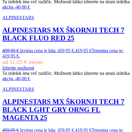
Ta izdelek ima več različic. Možnosti lahko izberete na strani izdelka
akcija
-
40,00
€
ALPINESTARS
ALPINESTARS MX ŠKORNJI TECH 7
BLACK FLUO RED 25
459,95
€
Izvirna cena je bila: 459,95 €.
419,95
€
Trenutna cena je:
419,95 €.
od
11,05
€
mesec
Izberite možnosti
Ta izdelek ima več različic. Možnosti lahko izberete na strani izdelka
akcija
-
40,00
€
ALPINESTARS
ALPINESTARS MX ŠKORNJI TECH 7
BLACK LGHT GRY ORNG FL
MAGENTA 25
459,95
€
Izvirna cena je bila: 459,95 €.
419,95
€
Trenutna cena je: