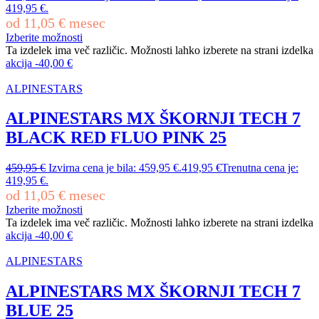
419,95 €.
od
11,05
€
mesec
Izberite možnosti
Ta izdelek ima več različic. Možnosti lahko izberete na strani izdelka
akcija
-
40,00
€
ALPINESTARS
ALPINESTARS MX ŠKORNJI TECH 7
BLACK RED FLUO PINK 25
459,95
€
Izvirna cena je bila: 459,95 €.
419,95
€
Trenutna cena je:
419,95 €.
od
11,05
€
mesec
Izberite možnosti
Ta izdelek ima več različic. Možnosti lahko izberete na strani izdelka
akcija
-
40,00
€
ALPINESTARS
ALPINESTARS MX ŠKORNJI TECH 7
BLUE 25