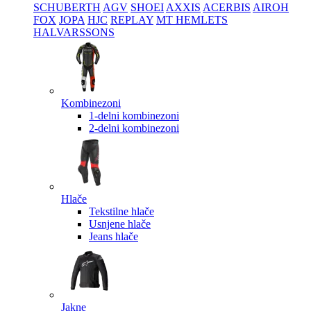
SCHUBERTH
AGV
SHOEI
AXXIS
ACERBIS
AIROH
FOX
JOPA
HJC
REPLAY
MT HEMLETS
HALVARSSONS
Kombinezoni
1-delni kombinezoni
2-delni kombinezoni
Hlače
Tekstilne hlače
Usnjene hlače
Jeans hlače
Jakne