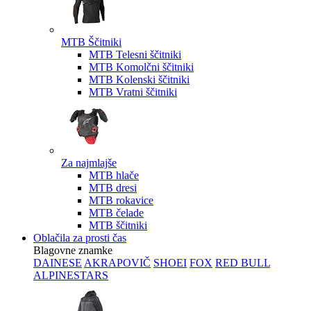
MTB Ščitniki
MTB Telesni ščitniki
MTB Komolčni ščitniki
MTB Kolenski ščitniki
MTB Vratni ščitniki
Za najmlajše
MTB hlače
MTB dresi
MTB rokavice
MTB čelade
MTB ščitniki
Oblačila za prosti čas
Blagovne znamke
DAINESE
AKRAPOVIČ
SHOEI
FOX
RED BULL
ALPINESTARS