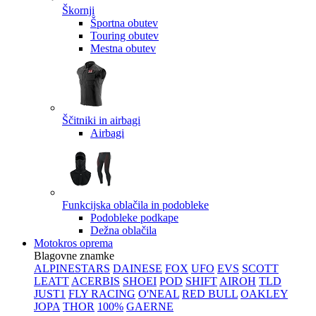
Škornji
Športna obutev
Touring obutev
Mestna obutev
Ščitniki in airbagi
Airbagi
Funkcijska oblačila in podobleke
Podobleke podkape
Dežna oblačila
Motokros oprema
Blagovne znamke
ALPINESTARS
DAINESE
FOX
UFO
EVS
SCOTT
LEATT
ACERBIS
SHOEI
POD
SHIFT
AIROH
TLD
JUST1
FLY RACING
O'NEAL
RED BULL
OAKLEY
JOPA
THOR
100%
GAERNE