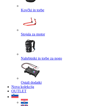
Kovčki in torbe
Stojala za motor
Nahrbtniki in torbe za nogo
Ostali dodatki
Nova kolekcija
OUTLET