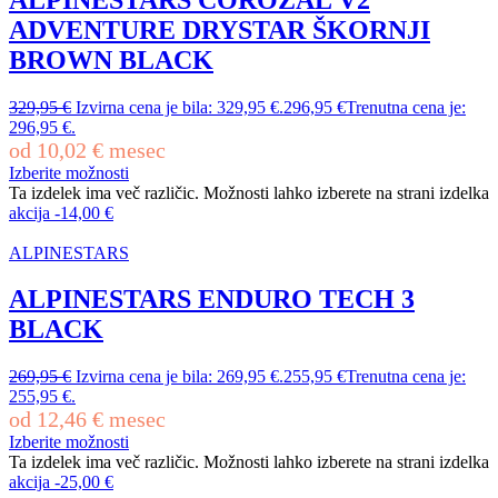
ADVENTURE DRYSTAR ŠKORNJI
BROWN BLACK
329,95
€
Izvirna cena je bila: 329,95 €.
296,95
€
Trenutna cena je:
296,95 €.
od
10,02
€
mesec
Izberite možnosti
Ta izdelek ima več različic. Možnosti lahko izberete na strani izdelka
akcija
-
14,00
€
ALPINESTARS
ALPINESTARS ENDURO TECH 3
BLACK
269,95
€
Izvirna cena je bila: 269,95 €.
255,95
€
Trenutna cena je:
255,95 €.
od
12,46
€
mesec
Izberite možnosti
Ta izdelek ima več različic. Možnosti lahko izberete na strani izdelka
akcija
-
25,00
€