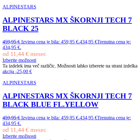
ALPINESTARS
ALPINESTARS MX ŠKORNJI TECH 7
BLACK 25
459,95
€
Izvirna cena je bila: 459,95 €.
434,95
€
Trenutna cena je:
434,95 €.
od
11,44
€
mesec
Izberite možnosti
Ta izdelek ima več različic. Možnosti lahko izberete na strani izdelka
akcija
-
25,00
€
ALPINESTARS
ALPINESTARS MX ŠKORNJI TECH 7
BLACK BLUE FL.YELLOW
459,95
€
Izvirna cena je bila: 459,95 €.
434,95
€
Trenutna cena je:
434,95 €.
od
11,44
€
mesec
Izberite možnosti