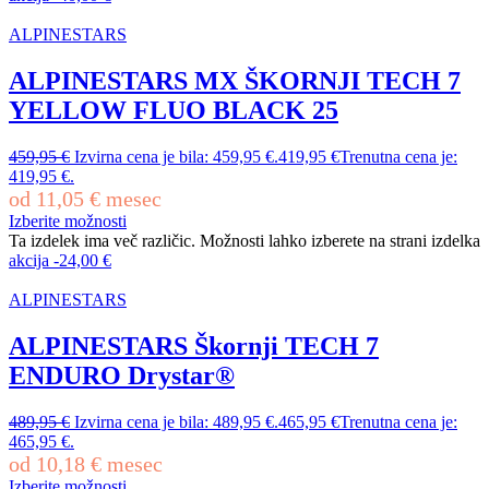
ALPINESTARS
ALPINESTARS MX ŠKORNJI TECH 7
YELLOW FLUO BLACK 25
459,95
€
Izvirna cena je bila: 459,95 €.
419,95
€
Trenutna cena je:
419,95 €.
od
11,05
€
mesec
Izberite možnosti
Ta izdelek ima več različic. Možnosti lahko izberete na strani izdelka
akcija
-
24,00
€
ALPINESTARS
ALPINESTARS Škornji TECH 7
ENDURO Drystar®
489,95
€
Izvirna cena je bila: 489,95 €.
465,95
€
Trenutna cena je:
465,95 €.
od
10,18
€
mesec
Izberite možnosti