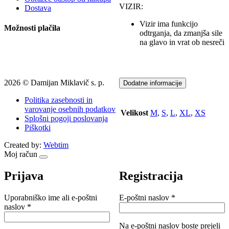
VIZIR:
Dostava
Vizir ima funkcijo
Možnosti plačila
odtrganja, da zmanjša sile
na glavo in vrat ob nesreči
2026 © Damijan Miklavič s. p.
Dodatne informacije
Politika zasebnosti in
varovanje osebnih podatkov
Velikost
M
,
S
,
L
,
XL
,
XS
Splošni pogoji poslovanja
Piškotki
Created by:
Webtim
Moj račun
Prijava
Registracija
Zahtevano
Uporabniško ime ali e-poštni
E-poštni naslov
*
Zahtevano
naslov
*
Na e-poštni naslov boste prejeli