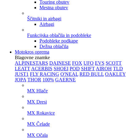
Touring obutev
Mestna obutev
Ščitniki in airbagi
Airbagi
Funkcijska oblačila in podobleke
Podobleke podkape
Dežna oblačila
Motokros oprema
Blagovne znamke
ALPINESTARS
DAINESE
FOX
UFO
EVS
SCOTT
LEATT
ACERBIS
SHOEI
POD
SHIFT
AIROH
TLD
JUST1
FLY RACING
O'NEAL
RED BULL
OAKLEY
JOPA
THOR
100%
GAERNE
MX Hlače
MX Dresi
MX Rokavice
MX Čelade
MX Očala