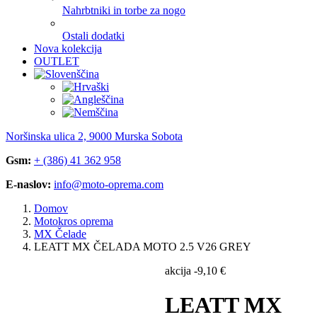
Nahrbtniki in torbe za nogo
Ostali dodatki
Nova kolekcija
OUTLET
Noršinska ulica 2, 9000 Murska Sobota
Gsm:
+ (386) 41 362 958
E-naslov:
info@moto-oprema.com
Domov
Motokros oprema
MX Čelade
LEATT MX ČELADA MOTO 2.5 V26 GREY
akcija
-
9,10
€
LEATT MX