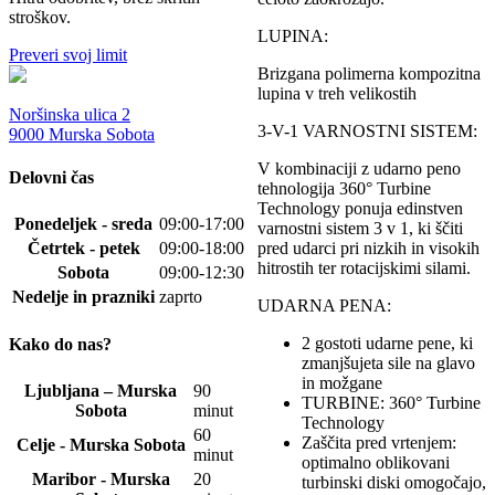
stroškov.
Možnosti
LUPINA:
lahko
Preveri svoj limit
izberete
Brizgana polimerna kompozitna
na
lupina v treh velikostih
strani
Noršinska ulica 2
izdelka
3-V-1 VARNOSTNI SISTEM:
9000 Murska Sobota
V kombinaciji z udarno peno
Delovni čas
tehnologija 360° Turbine
Technology ponuja edinstven
Ponedeljek - sreda
09:00-17:00
varnostni sistem 3 v 1, ki ščiti
pred udarci pri nizkih in visokih
Četrtek - petek
09:00-18:00
hitrostih ter rotacijskimi silami.
Sobota
09:00-12:30
Nedelje in prazniki
zaprto
UDARNA PENA:
2 gostoti udarne pene, ki
Kako do nas?
zmanjšujeta sile na glavo
in možgane
Ljubljana – Murska
90
TURBINE: 360° Turbine
Sobota
minut
Technology
60
Zaščita pred vrtenjem:
Celje - Murska Sobota
minut
optimalno oblikovani
Maribor - Murska
20
turbinski diski omogočajo,