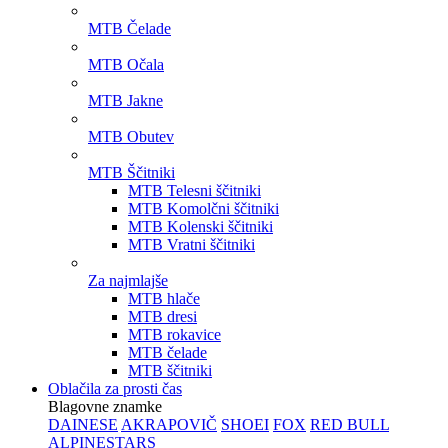
MTB Čelade
MTB Očala
MTB Jakne
MTB Obutev
MTB Ščitniki
MTB Telesni ščitniki
MTB Komolčni ščitniki
MTB Kolenski ščitniki
MTB Vratni ščitniki
Za najmlajše
MTB hlače
MTB dresi
MTB rokavice
MTB čelade
MTB ščitniki
Oblačila za prosti čas
Blagovne znamke
DAINESE
AKRAPOVIČ
SHOEI
FOX
RED BULL
ALPINESTARS