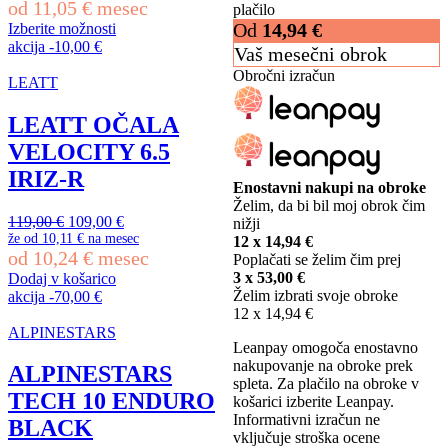
cena
cena
od
11,05
€
mesec
plačilo
je
je:
Od
14,94
€
Izberite možnosti
bila:
419,95 €.
Ta
akcija
-
10,00
€
Vaš mesečni obrok
459,95 €.
izdelek
Obročni izračun
ima
LEATT
več
različic.
LEATT OČALA
Možnosti
VELOCITY 6.5
lahko
izberete
IRIZ-R
Enostavni nakupi na obroke
na
Želim, da bi bil moj obrok čim
strani
Izvirna
Trenutna
119,00
€
109,00
€
nižji
izdelka
cena
cena
že od
10,11 €
na mesec
12 x
14,94
€
od
10,24
€
mesec
je
je:
Poplačati se želim čim prej
bila:
109,00 €.
3 x
53,00
€
Dodaj v košarico
119,00 €.
Želim izbrati svoje obroke
akcija
-
70,00
€
12 x
14,94
€
ALPINESTARS
Leanpay omogoča enostavno
nakupovanje na obroke prek
ALPINESTARS
spleta. Za plačilo na obroke v
TECH 10 ENDURO
košarici izberite Leanpay.
Informativni izračun ne
BLACK
vključuje stroška ocene