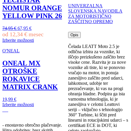
TECHSTAR
na
UNIVERZALNA
NOMUR ORANGE
strani
SLOVENSKA NAVODILA
izdelka
YELLOW PINK 26
ZA MOTORISTIČNO
ZAŠČITNO OPREMO
Izvirna
Trenutna
74,95
€
67,95
€
cena
cena
od
12,34
€
mesec
Opis
je
je:
Izberite možnosti
bila:
67,95 €.
Ta
Čelada LEATT Moto 2.5 je
74,95 €.
izdelek
O'NEAL
odlična izbira za voznike, ki
ima
iščejo preizkušeno zaščito brez
več
ONEAL MX
visoke cene. Razvita je za nove
različic.
voznike ali tiste, ki se ponovno
OTROŠKE
Možnosti
vračajo na motor, in ponuja
lahko
ROKAVICE
zanesljivo zaščito pred udarci,
izberete
lahkotnost, udobje ter
MATRIX CRANK
na
prezračevanje, ki vas na progi
strani
ohranja hladne. Podpira ga ista
izdelka
varnostna tehnologija, ki je
19,99
€
zanesljiva v celotni Leattovi
Izberite možnosti
seriji – vključno s tehnologijo
Ta
360° Turbine, ki ščiti pred
izdelek
linearni in rotacijskimi udarci – s
ima
- enostavno obročno plačevanje.
certifikati ECE in DOT, ki
več
Hitra odobritev, brez skritih
celoto zaokrožajo.
različic.