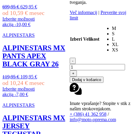
tveganja.
Izvirna
Trenutna
699,95
€
629,95
€
cena
cena
od
10,59
€
mesec
Več informacij
|
Preverite svoj
je
je:
limit
Izberite možnosti
bila:
629,95 €.
Ta
akcija
-
10,00
€
699,95 €.
M
izdelek
S
ima
ALPINESTARS
Izberi Velikost
L
več
XL
različic.
ALPINESTARS MX
XS
Možnosti
PANTS APEX
lahko
LEATT
-
izberete
BLACK GRAY 26
MX
na
ČELADA
strani
+
MOTO
Izvirna
Trenutna
119,95
€
109,95
€
izdelka
Dodaj v košarico
2.5
cena
cena
od
10,24
€
mesec
V26
je
je:
Izberite možnosti
GREY
bila:
109,95 €.
Ta
akcija
-
7,00
€
količina
119,95 €.
izdelek
Imate vprašanje? Stopite v stik z
ima
ALPINESTARS
našim strokovnjakom.
več
+ (386) 41 362 958
/
različic.
ALPINESTARS MX
info@moto-oprema.com
Možnosti
JERSEY
lahko
izberete