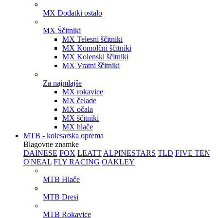
MX Dodatki ostalo
MX Ščitniki
MX Telesni ščitniki
MX Komolčni ščitniki
MX Kolenski ščitniki
MX Vratni ščitniki
Za najmlajše
MX rokavice
MX čelade
MX očala
MX ščitniki
MX hlače
MTB - kolesarska oprema
Blagovne znamke
DAINESE
FOX
LEATT
ALPINESTARS
TLD
FIVE TEN
O'NEAL
FLY RACING
OAKLEY
MTB Hlače
MTB Dresi
MTB Rokavice