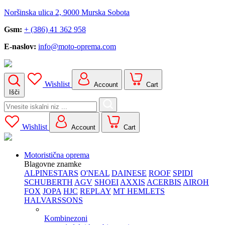
Noršinska ulica 2, 9000 Murska Sobota
Gsm:
+ (386) 41 362 958
E-naslov:
info@moto-oprema.com
Wishlist
Account
Cart
Išči
Search
for:
Wishlist
Account
Cart
Motoristična oprema
Blagovne znamke
ALPINESTARS
O'NEAL
DAINESE
ROOF
SPIDI
SCHUBERTH
AGV
SHOEI
AXXIS
ACERBIS
AIROH
FOX
JOPA
HJC
REPLAY
MT HEMLETS
HALVARSSONS
Kombinezoni