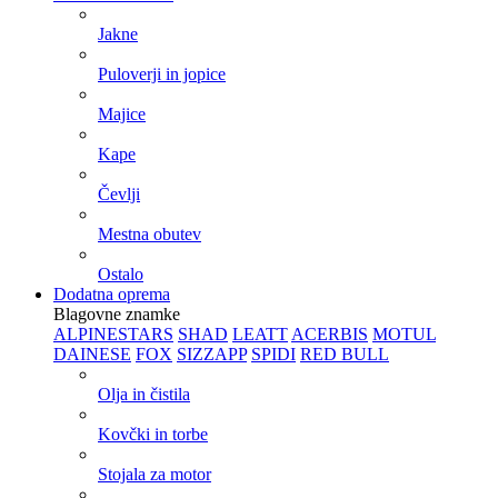
Jakne
Puloverji in jopice
Majice
Kape
Čevlji
Mestna obutev
Ostalo
Dodatna oprema
Blagovne znamke
ALPINESTARS
SHAD
LEATT
ACERBIS
MOTUL
DAINESE
FOX
SIZZAPP
SPIDI
RED BULL
Olja in čistila
Kovčki in torbe
Stojala za motor