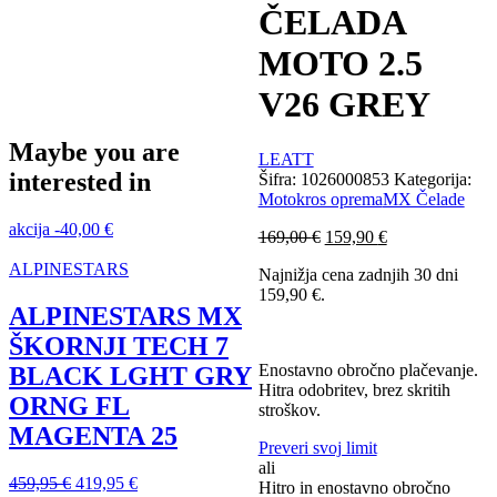
ČELADA
MOTO 2.5
V26 GREY
Maybe you are
LEATT
interested in
Šifra:
1026000853
Kategorija:
Motokros oprema
MX Čelade
akcija
-
40,00
€
Izvirna
Trenutna
169,00
€
159,90
€
cena
cena
ALPINESTARS
Najnižja cena zadnjih 30 dni
je
je:
159,90
€
.
bila:
159,90 €.
ALPINESTARS MX
169,00 €.
ŠKORNJI TECH 7
Enostavno obročno plačevanje.
BLACK LGHT GRY
Hitra odobritev, brez skritih
ORNG FL
stroškov.
MAGENTA 25
Preveri svoj limit
ali
Izvirna
Trenutna
459,95
€
419,95
€
Hitro in enostavno obročno