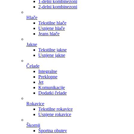
1-delni kombinezoni
2-delni kombinezoni
Hlače
Tekstilne hlače
Usnjene hlače
Jeans hlače
Jakne
Tekstilne jakne
Usnjene jakne
Čelade
Integralne
Preklopne
Jet
Komunikacije
Dodatki čelade
Rokavice
Tekstilne rokavice
Usnjene rokavice
Škornji
Športna obutev