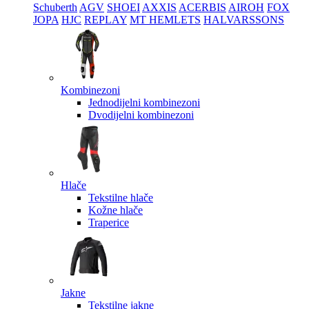
Schuberth
AGV
SHOEI
AXXIS
ACERBIS
AIROH
FOX
JOPA
HJC
REPLAY
MT HEMLETS
HALVARSSONS
Kombinezoni
Jednodijelni kombinezoni
Dvodijelni kombinezoni
Hlače
Tekstilne hlače
Kožne hlače
Traperice
Jakne
Tekstilne jakne