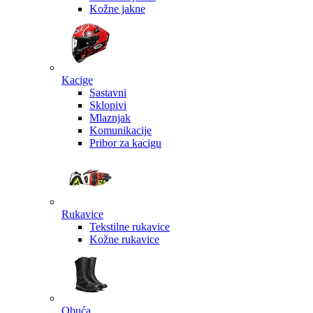
Kožne jakne
Kacige
Sastavni
Sklopivi
Mlaznjak
Komunikacije
Pribor za kacigu
Rukavice
Tekstilne rukavice
Kožne rukavice
Obuća