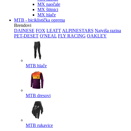
MX naočale
MX štitnici
MX hlače
MTB - biciklistička oprema
Brendovi
DAINESE
FOX
LEATT
ALPINESTARS
Najviša razina
PET-DESET
O'NEAL
FLY RACING
OAKLEY
MTB hlače
MTB dresovi
MTB rukavice