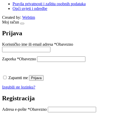
Pravila privatnosti i zaštita osobnih podataka
Opći uvjeti i odredbe
Created by:
Webtim
Moj račun
Prijava
Korisničko ime ili email adresa
*
Obavezno
Zaporka
*
Obavezno
Zapamti me
Prijava
Izgubili ste lozinku?
Registracija
Adresa e-pošte
*
Obavezno