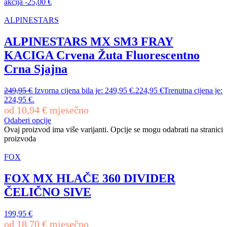
akcija
-
25,00
€
ALPINESTARS
ALPINESTARS MX SM3 FRAY
KACIGA Crvena Žuta Fluorescentno
Crna Sjajna
249,95
€
Izvorna cijena bila je: 249,95 €.
224,95
€
Trenutna cijena je:
224,95 €.
od
10,94
€
mjesečno
Odaberi opcije
Ovaj proizvod ima više varijanti. Opcije se mogu odabrati na stranici
proizvoda
FOX
FOX MX HLAČE 360 DIVIDER
ČELIČNO SIVE
199,95
€
od
18,70
€
mjesečno