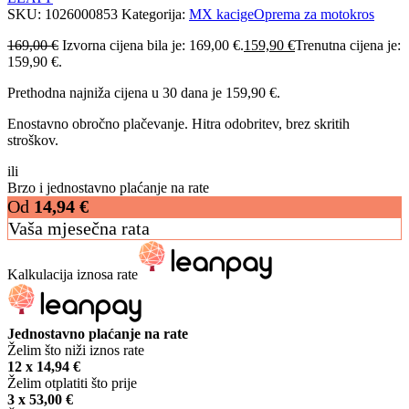
SKU:
1026000853
Kategorija:
MX kacige
Oprema za motokros
169,00
€
Izvorna cijena bila je: 169,00 €.
159,90
€
Trenutna cijena je:
159,90 €.
Prethodna najniža cijena u 30 dana je
159,90
€
.
Enostavno obročno plačevanje. Hitra odobritev, brez skritih
stroškov.
ili
Brzo i jednostavno plaćanje na rate
Od
14,94
€
Vaša mjesečna rata
Kalkulacija iznosa rate
Jednostavno plaćanje na rate
Želim što niži iznos rate
12 x
14,94
€
Želim otplatiti što prije
3 x
53,00
€