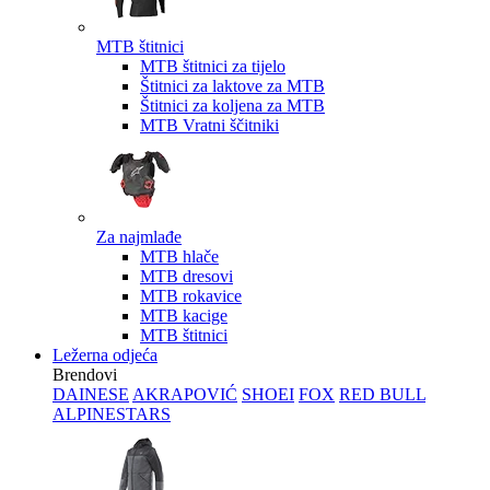
MTB štitnici
MTB štitnici za tijelo
Štitnici za laktove za MTB
Štitnici za koljena za MTB
MTB Vratni ščitniki
Za najmlađe
MTB hlače
MTB dresovi
MTB rokavice
MTB kacige
MTB štitnici
Ležerna odjeća
Brendovi
DAINESE
AKRAPOVIĆ
SHOEI
FOX
RED BULL
ALPINESTARS