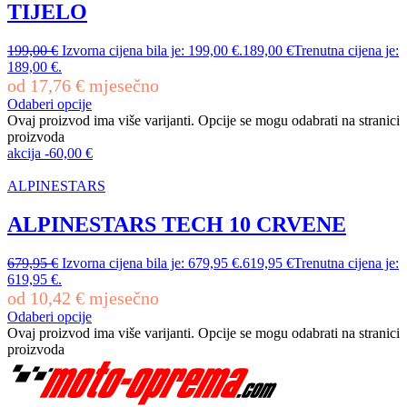
TIJELO
199,00
€
Izvorna cijena bila je: 199,00 €.
189,00
€
Trenutna cijena je:
189,00 €.
od
17,76
€
mjesečno
Odaberi opcije
Ovaj proizvod ima više varijanti. Opcije se mogu odabrati na stranici
proizvoda
akcija
-
60,00
€
ALPINESTARS
ALPINESTARS TECH 10 CRVENE
679,95
€
Izvorna cijena bila je: 679,95 €.
619,95
€
Trenutna cijena je:
619,95 €.
od
10,42
€
mjesečno
Odaberi opcije
Ovaj proizvod ima više varijanti. Opcije se mogu odabrati na stranici
proizvoda