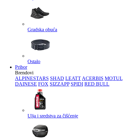
Gradska obuća
Ostalo
Pribor
Brendovi
ALPINESTARS
SHAD
LEATT
ACERBIS
MOTUL
DAINESE
FOX
SIZZAPP
SPIDI
RED BULL
Ulja i sredstva za čišćenje