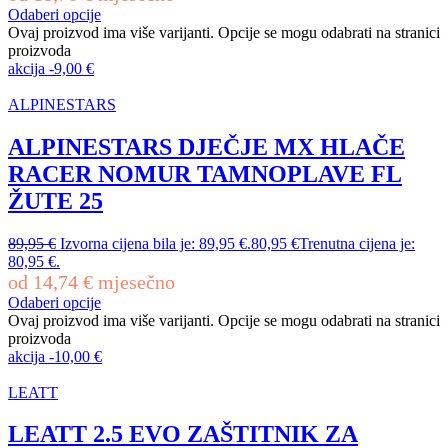
Odaberi opcije
Ovaj proizvod ima više varijanti. Opcije se mogu odabrati na stranici
proizvoda
akcija
-
9,00
€
ALPINESTARS
ALPINESTARS DJEČJE MX HLAČE
RACER NOMUR TAMNOPLAVE FL
ŽUTE 25
89,95
€
Izvorna cijena bila je: 89,95 €.
80,95
€
Trenutna cijena je:
80,95 €.
od
14,74
€
mjesečno
Odaberi opcije
Ovaj proizvod ima više varijanti. Opcije se mogu odabrati na stranici
proizvoda
akcija
-
10,00
€
LEATT
LEATT 2.5 EVO ZAŠTITNIK ZA