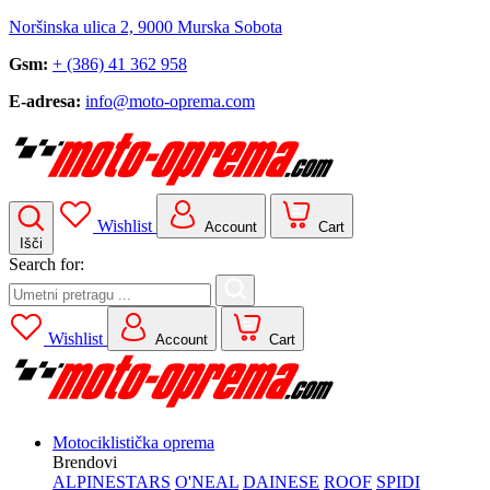
Noršinska ulica 2, 9000 Murska Sobota
Gsm:
+ (386) 41 362 958
E-adresa:
info@moto-oprema.com
Wishlist
Account
Cart
Išči
Search for:
Wishlist
Account
Cart
Motociklistička oprema
Brendovi
ALPINESTARS
O'NEAL
DAINESE
ROOF
SPIDI