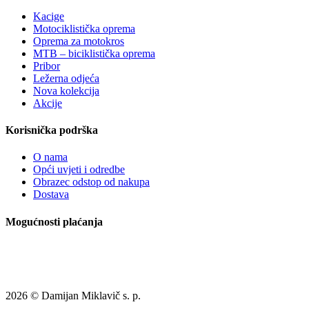
Kacige
Motociklistička oprema
Oprema za motokros
MTB – biciklistička oprema
Pribor
Ležerna odjeća
Nova kolekcija
Akcije
Korisnička podrška
O nama
Opći uvjeti i odredbe
Obrazec odstop od nakupa
Dostava
Mogućnosti plaćanja
2026 © Damijan Miklavič s. p.