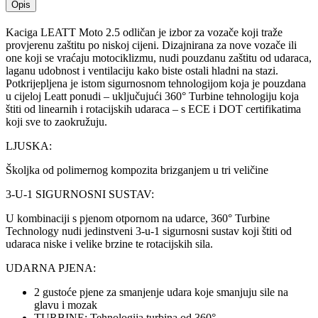
Opis
Kaciga LEATT Moto 2.5 odličan je izbor za vozače koji traže
provjerenu zaštitu po niskoj cijeni. Dizajnirana za nove vozače ili
one koji se vraćaju motociklizmu, nudi pouzdanu zaštitu od udaraca,
laganu udobnost i ventilaciju kako biste ostali hladni na stazi.
Potkrijepljena je istom sigurnosnom tehnologijom koja je pouzdana
u cijeloj Leatt ponudi – uključujući 360° Turbine tehnologiju koja
štiti od linearnih i rotacijskih udaraca – s ECE i DOT certifikatima
koji sve to zaokružuju.
LJUSKA:
Školjka od polimernog kompozita brizganjem u tri veličine
3-U-1 SIGURNOSNI SUSTAV:
U kombinaciji s pjenom otpornom na udarce, 360° Turbine
Technology nudi jedinstveni 3-u-1 sigurnosni sustav koji štiti od
udaraca niske i velike brzine te rotacijskih sila.
UDARNA PJENA:
2 gustoće pjene za smanjenje udara koje smanjuju sile na
glavu i mozak
TURBINE: Tehnologija turbina od 360°