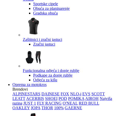
Sportske cipele
Obuća za planinarenje
Gradska obuća
Zaštitnici i zračni jastuci
Zračni jastuci
Funkcionalna odjeća i donje rublje
Podkape za donje rublje
Odjeća za kišu
Oprema za motokros
Brendovi
ALPINESTARS
DAINESE
FOX
NLO-i
EVS
SCOTT
LEATT
ACERBIS
SHOEI
POD
POMIKA
AIROH
Najviša
razina
JUST 1
FLY RACING
O'NEAL
RED BULL
OAKLEY
JOPA
THOR
100%
GAERNE