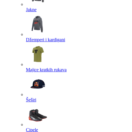
Jakne
Džemperi i kardigani
Majice kratkih rukava
Šeširi
Cipele