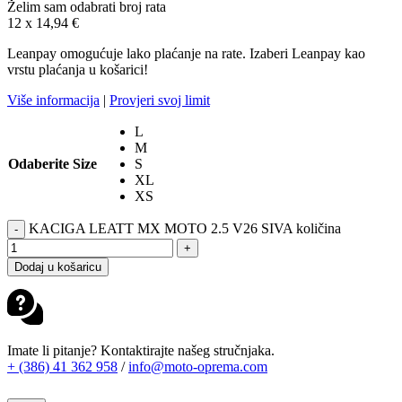
Želim sam odabrati broj rata
12 x
14,94
€
Leanpay omogućuje lako plaćanje na rate. Izaberi Leanpay kao
vrstu plaćanja u košarici!
Više informacija
|
Provjeri svoj limit
L
M
Odaberite Size
S
XL
XS
KACIGA LEATT MX MOTO 2.5 V26 SIVA količina
-
+
Dodaj u košaricu
Imate li pitanje? Kontaktirajte našeg stručnjaka.
+ (386) 41 362 958
/
info@moto-oprema.com