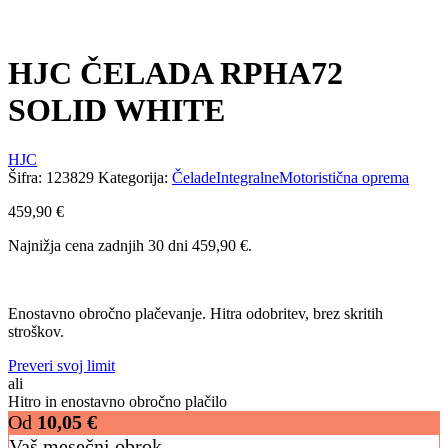
HJC ČELADA RPHA72
SOLID WHITE
HJC
Šifra:
123829
Kategorija:
Čelade
Integralne
Motoristična oprema
459,90
€
Najnižja cena zadnjih 30 dni
459,90
€
.
Enostavno obročno plačevanje. Hitra odobritev, brez skritih
stroškov.
Preveri svoj limit
ali
Hitro in enostavno obročno plačilo
Od
10,05
€
Vaš mesečni obrok