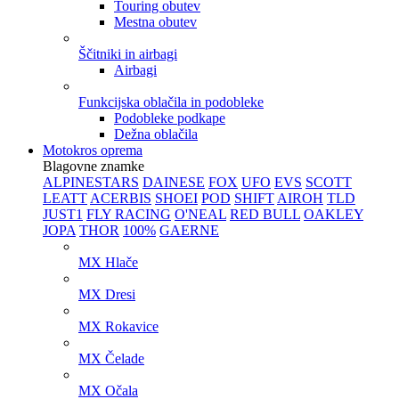
Touring obutev
Mestna obutev
Ščitniki in airbagi
Airbagi
Funkcijska oblačila in podobleke
Podobleke podkape
Dežna oblačila
Motokros oprema
Blagovne znamke
ALPINESTARS
DAINESE
FOX
UFO
EVS
SCOTT
LEATT
ACERBIS
SHOEI
POD
SHIFT
AIROH
TLD
JUST1
FLY RACING
O'NEAL
RED BULL
OAKLEY
JOPA
THOR
100%
GAERNE
MX Hlače
MX Dresi
MX Rokavice
MX Čelade
MX Očala