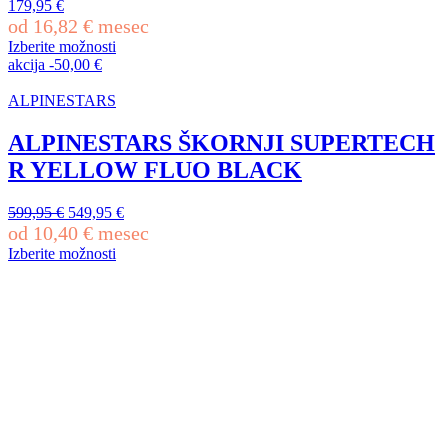
179,95
€
lahko
od
16,82
€
mesec
izberete
na
Izberite možnosti
Ta
strani
akcija
-
50,00
€
izdelek
izdelka
ima
ALPINESTARS
več
različic.
ALPINESTARS ŠKORNJI SUPERTECH
Možnosti
R YELLOW FLUO BLACK
lahko
izberete
na
Izvirna
Trenutna
599,95
€
549,95
€
strani
cena
cena
od
10,40
€
mesec
izdelka
je
je:
Izberite možnosti
bila:
549,95 €.
Ta
599,95 €.
izdelek
ima
več
različic.
Možnosti
lahko
izberete
na
strani