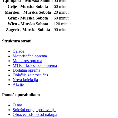
Ljubljana – Murska Sobota
90 minut
Celje - Murska Sobota
60 minut
Maribor - Murska Sobota
20 minut
Graz - Murska Sobota
60 minut
Wien - Murska Sobota
120 minut
Zagreb - Murska Sobota
90 minut
Struktura strani
Čelade
Motoristična oprema
Motokros oprema
MTB – kolesarska oprema
Dodatna oprema
Oblačila za prosti čas
Nova kolekcija
Akcije
Pomoč uporabnikom
O nas
Splošni pogoji poslovanja
Obrazec odstop od nakupa