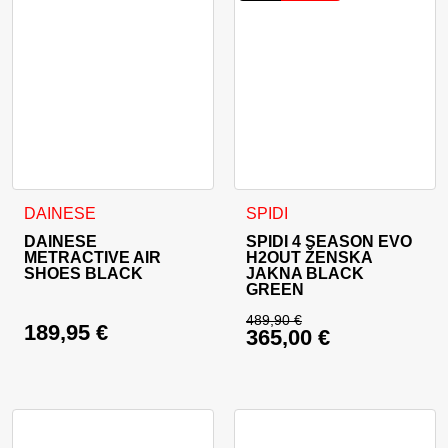
Ta izdelek ima več različic. Možnosti lahko izberete na stran
Ta izdelek ima več različic. 
DAINESE
SPIDI
DAINESE
SPIDI 4 SEASON EVO
METRACTIVE AIR
H2OUT ŽENSKA
SHOES BLACK
JAKNA BLACK
GREEN
489,90
€
189,95
€
365,00
€
Izvirna cena je bila:
Trenutna cena je: 36