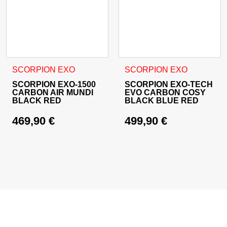
Ta izdelek ima več različic. Možnosti lahko izberete na stran
Ta izdelek ima več različic. 
SCORPION EXO
SCORPION EXO
SCORPION EXO-1500
SCORPION EXO-TECH
CARBON AIR MUNDI
EVO CARBON COSY
BLACK RED
BLACK BLUE RED
469,90
€
499,90
€