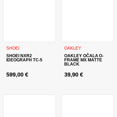
Ta izdelek ima več različic. Možnosti lahko izberete na stran
SHOEI
OAKLEY
SHOEI NXR2
OAKLEY OČALA O-
IDEOGRAPH TC-5
FRAME MX MATTE
BLACK
599,00
€
39,90
€