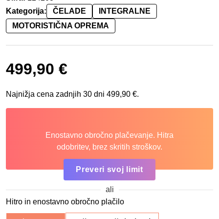
Kategorija:
ČELADE
INTEGRALNE
MOTORISTIČNA OPREMA
499,90
€
Najnižja cena zadnjih 30 dni
499,90
€
.
Enostavno obročno plačevanje. Hitra
odobritev, brez skritih stroškov.
Preveri svoj limit
ali
Hitro in enostavno obročno plačilo