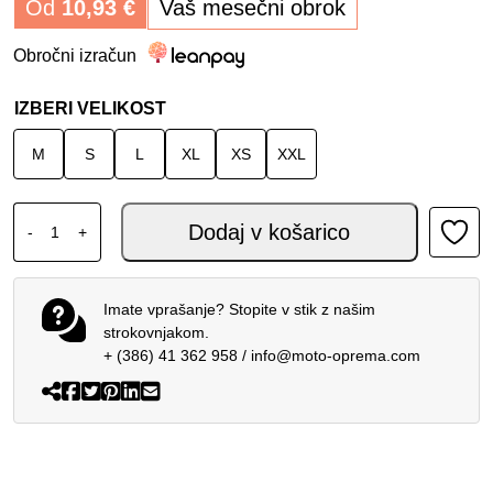
Od
10,93
€
Vaš mesečni obrok
Obročni izračun
IZBERI VELIKOST
M
S
L
XL
XS
XXL
HJC ČELADA RPHA72 PHYTA BLUE RED MC3H količina
Dodaj v košarico
-
+
Imate vprašanje? Stopite v stik z našim
strokovnjakom.
+ (386) 41 362 958
/
info@moto-oprema.com