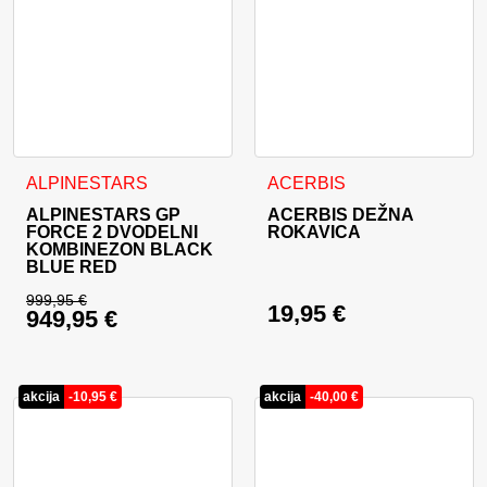
Ta izdelek ima več različic. Možnosti lahko izberete na stran
Ta izdelek ima več različic. 
ALPINESTARS
ACERBIS
ALPINESTARS GP
ACERBIS DEŽNA
FORCE 2 DVODELNI
ROKAVICA
KOMBINEZON BLACK
BLUE RED
999,95
€
19,95
€
949,95
€
Izvirna cena je bila: 999,95 €.
Trenutna cena je: 949,95 €.
akcija
-
10,95
€
akcija
-
40,00
€