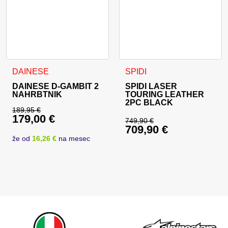
Ta izdelek ima več različic. 
DAINESE
SPIDI
DAINESE D-GAMBIT 2
SPIDI LASER
NAHRBTNIK
TOURING LEATHER
2PC BLACK
189,95
€
179,00
€
Izvirna cena je bila: 189,95 €.
749,90
€
709,90
€
Izvirna cena je bila:
Trenutna cena je: 179,00 €.
že od
16,26 €
na mesec
Trenutna cena je: 70