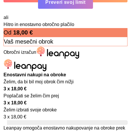
Preveri svoj limit
ali
Hitro in enostavno obročno plačilo
Od
18,00
€
Vaš mesečni obrok
Obročni izračun
Enostavni nakupi na obroke
Želim, da bi bil moj obrok čim nižji
3 x
18,00
€
Poplačati se želim čim prej
3 x
18,00
€
Želim izbrati svoje obroke
3 x
18,00
€
Leanpay omogoča enostavno nakupovanje na obroke prek