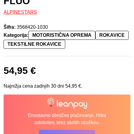
FLUO
ALPINESTARS
Šifra:
3568420-1030
Kategorija:
MOTORISTIČNA OPREMA
ROKAVICE
TEKSTILNE ROKAVICE
54,95
€
Najnižja cena zadnjih 30 dni
54,95
€
.
Enostavno obročno plačevanje. Hitra
odobritev, brez skritih stroškov.