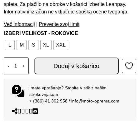
spleta. Za plačilo na obroke v košarici izberite Leanpay.
Informativni izračun ne vključuje stroška ocene tveganja.
Več informacij
|
Preverite svoj limit
IZBERI VELIKOST - ROKOVICE
L
M
S
XL
XXL
ALPINESTARS COPPER ROKAVICE BLACK RED FLUO kol
Dodaj v košarico
-
+
Imate vprašanje? Stopite v stik z našim
strokovnjakom.
+ (386) 41 362 958
/
info@moto-oprema.com