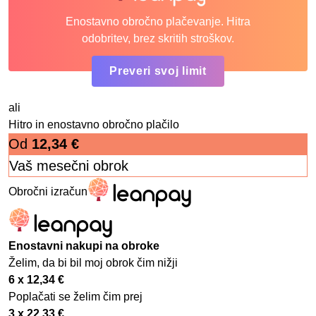
Enostavno obročno plačevanje. Hitra
odobritev, brez skritih stroškov.
Preveri svoj limit
ali
Hitro in enostavno obročno plačilo
Od
12,34
€
Vaš mesečni obrok
Obročni izračun
Enostavni nakupi na obroke
Želim, da bi bil moj obrok čim nižji
6 x
12,34
€
Poplačati se želim čim prej
3 x
22,33
€