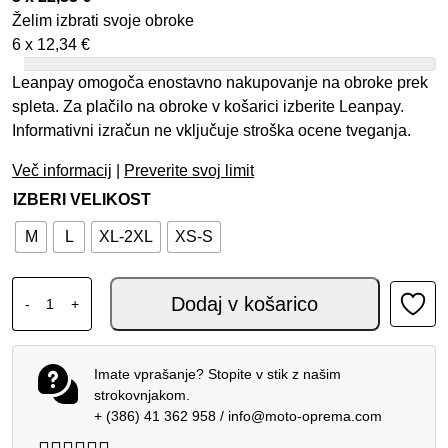
Želim izbrati svoje obroke
6 x
12,34
€
Leanpay omogoča enostavno nakupovanje na obroke prek
spleta. Za plačilo na obroke v košarici izberite Leanpay.
Informativni izračun ne vključuje stroška ocene tveganja.
Več informacij
|
Preverite svoj limit
IZBERI VELIKOST
M
L
XL-2XL
XS-S
DAINESE DRY LS FUNKCIJSKA MAJICA ČRNA MODRA kol
Dodaj v košarico
-
+
Imate vprašanje? Stopite v stik z našim
strokovnjakom.
+ (386) 41 362 958
/
info@moto-oprema.com