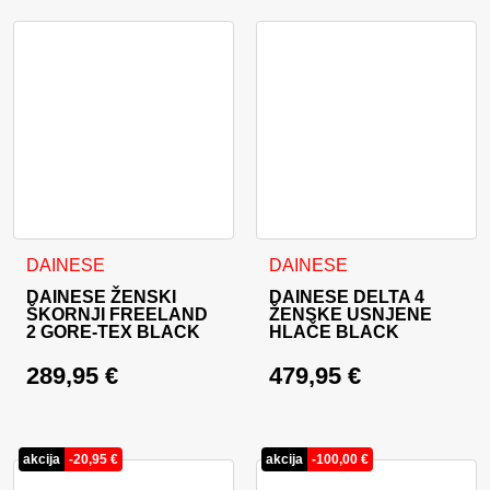
Ta izdelek ima več različic. Možnosti lahko izberete na stran
Ta izdelek ima več različic. 
DAINESE
DAINESE
DAINESE ŽENSKI
DAINESE DELTA 4
ŠKORNJI FREELAND
ŽENSKE USNJENE
2 GORE-TEX BLACK
HLAČE BLACK
289,95
€
479,95
€
akcija
-
20,95
€
akcija
-
100,00
€