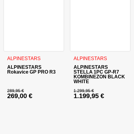
Ta izdelek ima več različic. Možnosti lahko izberete na stran
Ta izdelek ima več različic. 
ALPINESTARS
ALPINESTARS
ALPINESTARS
ALPINESTARS
Rokavice GP PRO R3
STELLA 1PC GP-R7
KOMBINEZON BLACK
WHITE
289,95
€
1.299,95
€
269,00
€
1.199,95
€
Izvirna cena je bila: 289,95 €.
Izvirna cena je bila:
Trenutna cena je: 269,00 €.
Trenutna cena je: 1.