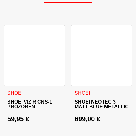
Ta izdelek ima več različic. 
SHOEI
SHOEI
SHOEI VIZIR CNS-1
SHOEI NEOTEC 3
PROZOREN
MATT BLUE METALLIC
59,95
€
699,00
€