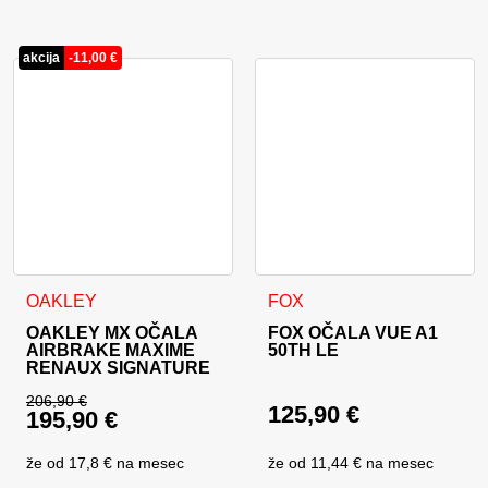
Trenutna cena je: 32
akcija
-
11,00
€
OAKLEY
FOX
OAKLEY MX OČALA
FOX OČALA VUE A1
AIRBRAKE MAXIME
50TH LE
RENAUX SIGNATURE
206,90
€
125,90
€
195,90
€
Izvirna cena je bila: 206,90 €.
Trenutna cena je: 195,90 €.
že od
17,8 €
na mesec
že od
11,44 €
na mesec