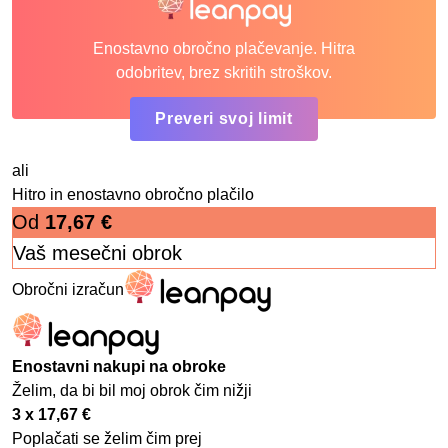
Enostavno obročno plačevanje. Hitra
odobritev, brez skritih stroškov.
Preveri svoj limit
ali
Hitro in enostavno obročno plačilo
Od
17,67
€
Vaš mesečni obrok
Obročni izračun
Enostavni nakupi na obroke
Želim, da bi bil moj obrok čim nižji
3 x
17,67
€
Poplačati se želim čim prej