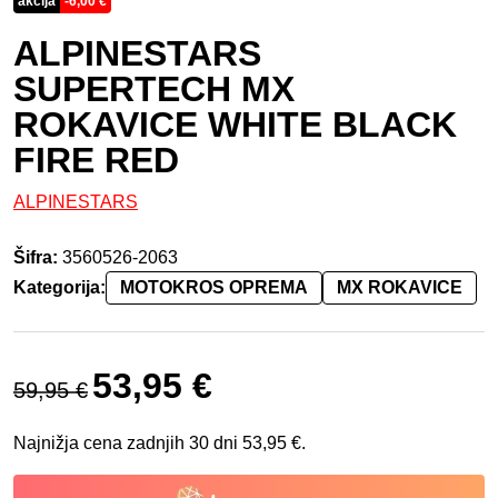
akcija
-
6,00
€
ALPINESTARS
SUPERTECH MX
ROKAVICE WHITE BLACK
FIRE RED
ALPINESTARS
Šifra:
3560526-2063
Kategorija:
MOTOKROS OPREMA
MX ROKAVICE
Izvirna cena je bila: 59,95 €.
Trenutna cena je: 53,95 €.
53,95
€
59,95
€
Najnižja cena zadnjih 30 dni
53,95
€
.