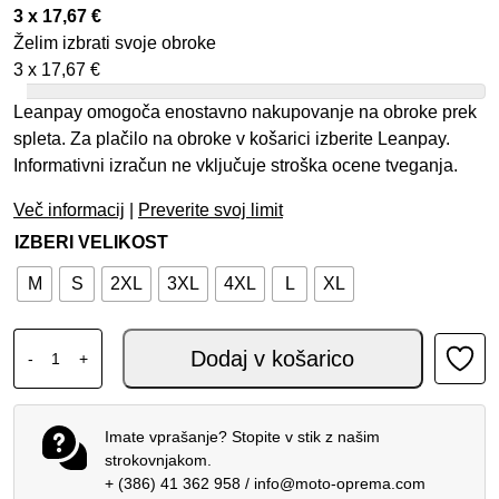
3 x
17,67
€
Želim izbrati svoje obroke
3 x
17,67
€
Leanpay omogoča enostavno nakupovanje na obroke prek
spleta. Za plačilo na obroke v košarici izberite Leanpay.
Informativni izračun ne vključuje stroška ocene tveganja.
Več informacij
|
Preverite svoj limit
IZBERI VELIKOST
M
S
2XL
3XL
4XL
L
XL
ALPINESTARS SUPERTECH MX ROKAVICE WHITE BLACK 
Dodaj v košarico
-
+
Imate vprašanje? Stopite v stik z našim
strokovnjakom.
+ (386) 41 362 958
/
info@moto-oprema.com