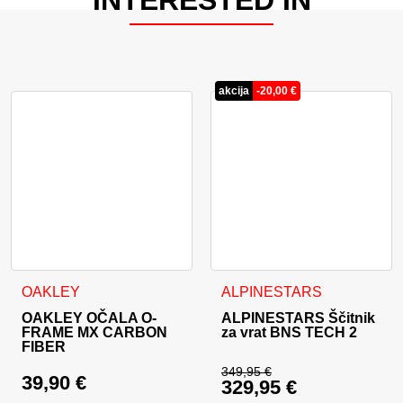
akcija
-
20,00
€
Ta izdelek ima več različic. 
OAKLEY
ALPINESTARS
OAKLEY OČALA O-
ALPINESTARS Ščitnik
FRAME MX CARBON
za vrat BNS TECH 2
FIBER
349,95
€
39,90
€
329,95
€
Izvirna cena je bila: