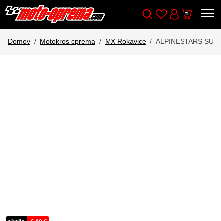
Wishlist
Cart
Išči
Account
Domov
Motokros oprema
MX Rokavice
ALPINESTARS SUP