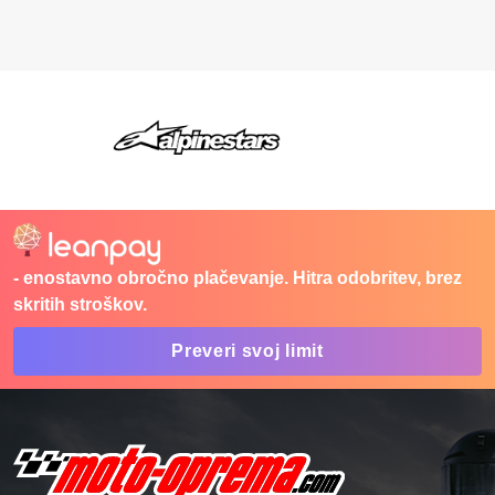
- enostavno obročno plačevanje. Hitra odobritev, brez
skritih stroškov.
Preveri svoj limit