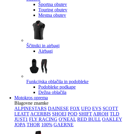
Športna obutev
Touring obutev
Mestna obutev
Ščitniki in airbagi
Airbagi
Funkcijska oblačila in podobleke
Podobleke podkape
Dežna oblačila
Motokros oprema
Blagovne znamke
ALPINESTARS
DAINESE
FOX
UFO
EVS
SCOTT
LEATT
ACERBIS
SHOEI
POD
SHIFT
AIROH
TLD
JUST1
FLY RACING
O'NEAL
RED BULL
OAKLEY
JOPA
THOR
100%
GAERNE