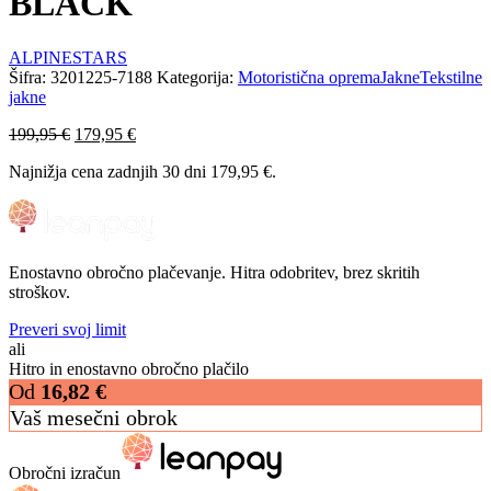
BLACK
ALPINESTARS
Šifra:
3201225-7188
Kategorija:
Motoristična oprema
Jakne
Tekstilne
jakne
Izvirna
Trenutna
199,95
€
179,95
€
cena
cena
Najnižja cena zadnjih 30 dni
179,95
€
.
je
je:
bila:
179,95 €.
199,95 €.
Enostavno obročno plačevanje. Hitra odobritev, brez skritih
stroškov.
Preveri svoj limit
ali
Hitro in enostavno obročno plačilo
Od
16,82
€
Vaš mesečni obrok
Obročni izračun