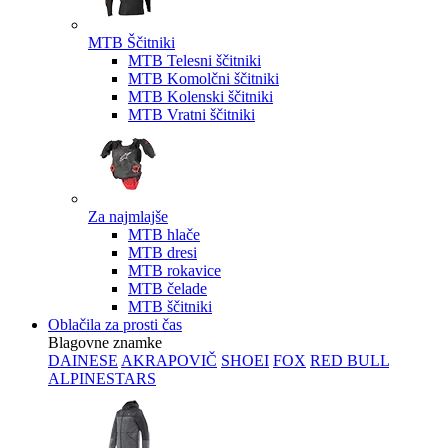
MTB Ščitniki
MTB Telesni ščitniki
MTB Komolčni ščitniki
MTB Kolenski ščitniki
MTB Vratni ščitniki
Za najmlajše
MTB hlače
MTB dresi
MTB rokavice
MTB čelade
MTB ščitniki
Oblačila za prosti čas
Blagovne znamke
DAINESE
AKRAPOVIČ
SHOEI
FOX
RED BULL
ALPINESTARS