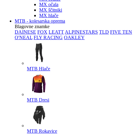
MX očala
MX ščitniki
MX hlače
MTB - kolesarska oprema
Blagovne znamke
DAINESE
FOX
LEATT
ALPINESTARS
TLD
FIVE TEN
O'NEAL
FLY RACING
OAKLEY
MTB Hlače
MTB Dresi
MTB Rokavice