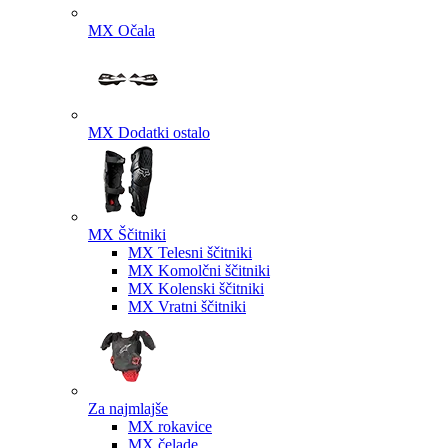
MX Očala
MX Dodatki ostalo
MX Ščitniki
MX Telesni ščitniki
MX Komolčni ščitniki
MX Kolenski ščitniki
MX Vratni ščitniki
Za najmlajše
MX rokavice
MX čelade