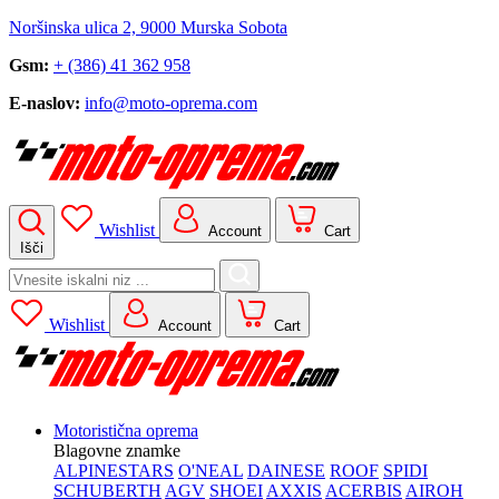
Noršinska ulica 2, 9000 Murska Sobota
Gsm:
+ (386) 41 362 958
E-naslov:
info@moto-oprema.com
Wishlist
Account
Cart
Išči
Search
for:
Wishlist
Account
Cart
Motoristična oprema
Blagovne znamke
ALPINESTARS
O'NEAL
DAINESE
ROOF
SPIDI
SCHUBERTH
AGV
SHOEI
AXXIS
ACERBIS
AIROH