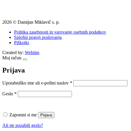
2026 © Damijan Miklavič s. p.
Politika zasebnosti in varovanje osebnih podatkov
Splošni pogoji poslovanja
Piškotki
Created by:
Webtim
Moj račun
Prijava
Zahtevano
Uporabniško ime ali e-poštni naslov
*
Zahtevano
Geslo
*
Zapomni si me
Prijava
Ali ste pozabili geslo?