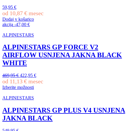
59,95
€
od
10,87
€
mesec
Dodaj v košarico
akcija
-
47,00
€
ALPINESTARS
ALPINESTARS GP FORCE V2
AIRFLOW USNJENA JAKNA BLACK
WHITE
Izvirna
Trenutna
469,95
€
422,95
€
cena
cena
od
11,13
€
mesec
je
je:
Izberite možnosti
bila:
422,95 €.
Ta
469,95 €.
izdelek
ALPINESTARS
ima
več
ALPINESTARS GP PLUS V4 USNJENA
različic.
JAKNA BLACK
Možnosti
lahko
izberete
549,95
€