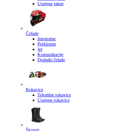
Usnjene jakne
Čelade
Integralne
Preklopne
Jet
Komunikacije
Dodatki čelade
Rokavice
Tekstilne rokavice
Usnjene rokavice
Škornji