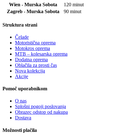
Wien - Murska Sobota
120 minut
Zagreb - Murska Sobota
90 minut
Struktura strani
Čelade
Motoristična oprema
Motokros oprema
MTB – kolesarska oprema
Dodatna oprema
Oblačila za prosti čas
Nova kolekcija
Akcije
Pomoč uporabnikom
O nas
Splošni pogoji poslovanja
Obrazec odstop od nakupa
Dostava
Možnosti plačila