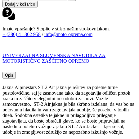
ST-
Dodaj v košarico
2
AIR
JAKNA
BLUE
Imate vprašanje? Stopite v stik z našim strokovnjakom.
KHAKI
+ (386) 41 362 958
/
info@moto-oprema.com
BLACK
količina
UNIVERZALNA SLOVENSKA NAVODILA ZA
MOTORISTIČNO ZAŠČITNO OPREMO
Opis
Jakna Alpinestars ST-2 Air jakna je rešitev za poletne turne
pustolovščine, saj je zasnovana tako, da zagotavlja odličen pretok
zraka in zaščito v elegantni in sodobni zasnovi. Vozite
samozavestno, ST-2 Air jakna je bila skrbno izdelana, da vas bo na
potovanju hladila in vam zagotavljala udobje, še posebej v toplih
dneh. Sodobna estetika te jakne in prilagodljivo prileganje
zagotavljata, da boste obračali glave, ko se boste pripravljali na
naslednjo poletno vožnjo z jakno ST-2 Air Jacket – kjer se stil,
udobje in zmogljivost združijo za nepozabno izkušnjo vožnje.