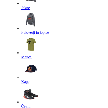
Jakne
Puloverji in jopice
Majice
Kape
Čevlji