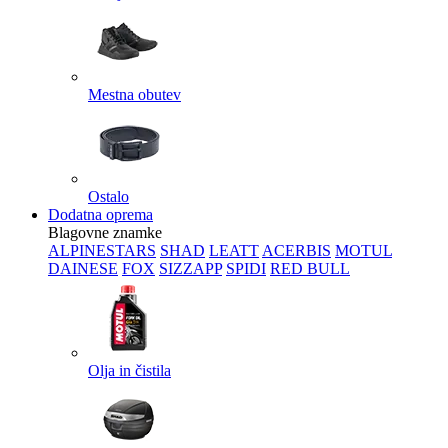
Mestna obutev
Ostalo
Dodatna oprema
Blagovne znamke
ALPINESTARS
SHAD
LEATT
ACERBIS
MOTUL
DAINESE
FOX
SIZZAPP
SPIDI
RED BULL
Olja in čistila