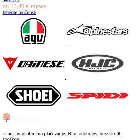
na
od
10,40
€
mesec
strani
Izberite možnosti
izdelka
Ta
izdelek
ima
več
različic.
Možnosti
lahko
izberete
na
strani
izdelka
- enostavno obročno plačevanje. Hitra odobritev, brez skritih
stroškov.