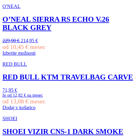
izdelek
ima
O'NEAL
več
različic.
O’NEAL SIERRA RS ECHO V.26
Možnosti
BLACK GREY
lahko
izberete
na
Izvirna
Trenutna
229,90
€
214,95
€
strani
cena
cena
od
10,45
€
mesec
izdelka
je
je:
Izberite možnosti
bila:
214,95 €.
Ta
229,90 €.
izdelek
RED BULL
ima
več
RED BULL KTM TRAVELBAG CARVE
različic.
Možnosti
71,95
€
lahko
že od
12,82 €
na mesec
izberete
od
13,08
€
mesec
na
Dodaj v košarico
strani
izdelka
SHOEI
SHOEI VIZIR CNS-1 DARK SMOKE