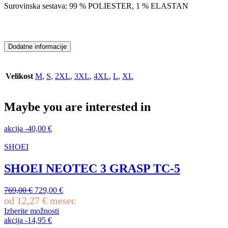
Surovinska sestava: 99 % POLIESTER, 1 % ELASTAN
Dodatne informacije
Velikost
M
,
S
,
2XL
,
3XL
,
4XL
,
L
,
XL
Maybe you are interested in
akcija
-
40,00
€
SHOEI
SHOEI NEOTEC 3 GRASP TC-5
Izvirna
Trenutna
769,00
€
729,00
€
cena
cena
od
12,27
€
mesec
je
je:
Izberite možnosti
bila:
729,00 €.
Ta
akcija
-
14,95
€
769,00 €.