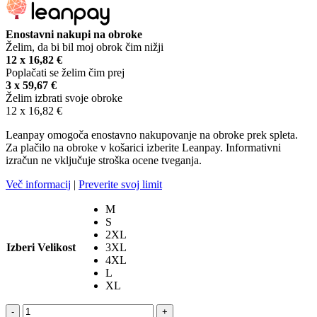
Enostavni nakupi na obroke
Želim, da bi bil moj obrok čim nižji
12 x
16,82
€
Poplačati se želim čim prej
3 x
59,67
€
Želim izbrati svoje obroke
12 x
16,82
€
Leanpay omogoča enostavno nakupovanje na obroke prek spleta.
Za plačilo na obroke v košarici izberite Leanpay. Informativni
izračun ne vključuje stroška ocene tveganja.
Več informacij
|
Preverite svoj limit
M
S
2XL
Izberi Velikost
3XL
4XL
L
XL
ALPINESTARS
-
+