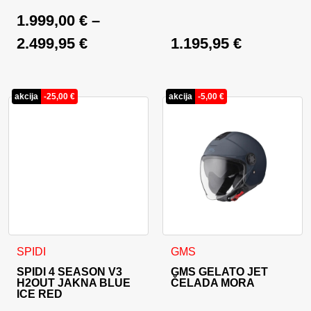
1.999,00
€
–
2.499,95
€
1.195,95
€
akcija
-
25,00
€
akcija
-
5,00
€
Ta izdelek ima več različic. Možnosti lahko izberete na stran
Ta izdelek ima več različic. 
SPIDI
GMS
SPIDI 4 SEASON V3
GMS GELATO JET
H2OUT JAKNA BLUE
ČELADA MORA
ICE RED