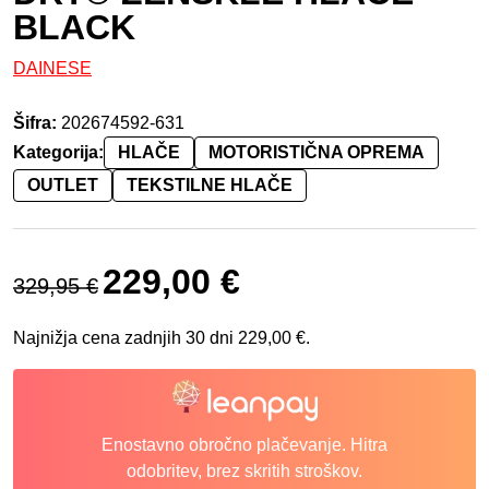
BLACK
DAINESE
Šifra:
202674592-631
Kategorija:
HLAČE
MOTORISTIČNA OPREMA
OUTLET
TEKSTILNE HLAČE
Izvirna cena je bila: 329,95 €.
Trenutna cena je: 229,00 €.
229,00
€
329,95
€
Najnižja cena zadnjih 30 dni
229,00
€
.
Enostavno obročno plačevanje. Hitra
odobritev, brez skritih stroškov.