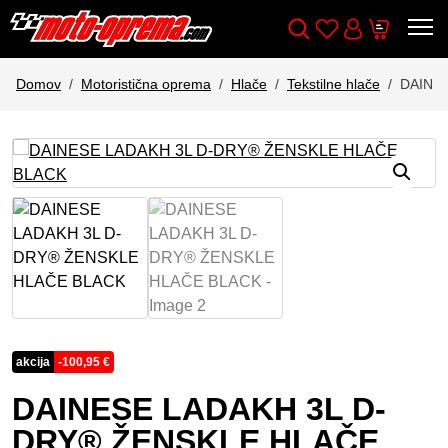
Wishlist
Cart
Išči
Account
Domov
Motoristična oprema
Hlače
Tekstilne hlače
DAINE
akcija
-
100,95
€
DAINESE LADAKH 3L D-
DRY® ŽENSKLE HLAČE