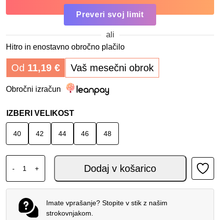
Preveri svoj limit
ali
Hitro in enostavno obročno plačilo
Od
11,19
€
Vaš mesečni obrok
Obročni izračun
IZBERI VELIKOST
40
42
44
46
48
DAINESE LADAKH 3L D-DRY® ŽENSKLE HLAČE BLACK ko
Dodaj v košarico
-
+
Imate vprašanje? Stopite v stik z našim
strokovnjakom.