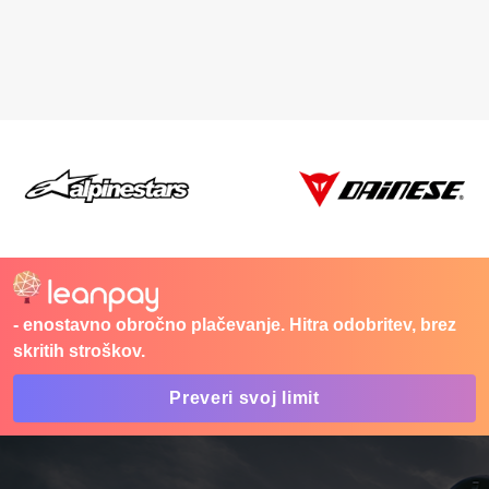
Trenutna cena je: 69,95 €.
Trenutna cena je: 23
- enostavno obročno plačevanje. Hitra odobritev, brez
skritih stroškov.
Preveri svoj limit