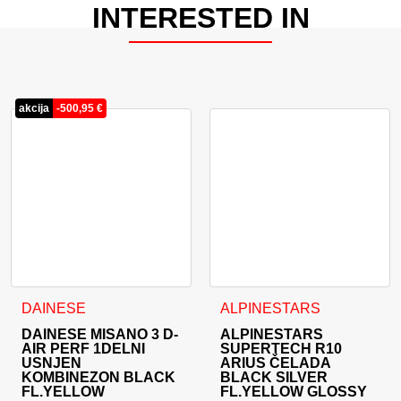
INTERESTED IN
akcija
-
500,95
€
Ta izdelek ima več različic. Možnosti lahko izberete na stran
Ta izdelek ima več različic. 
DAINESE
ALPINESTARS
DAINESE MISANO 3 D-
ALPINESTARS
AIR PERF 1DELNI
SUPERTECH R10
USNJEN
ARIUS ČELADA
KOMBINEZON BLACK
BLACK SILVER
FL.YELLOW
FL.YELLOW GLOSSY