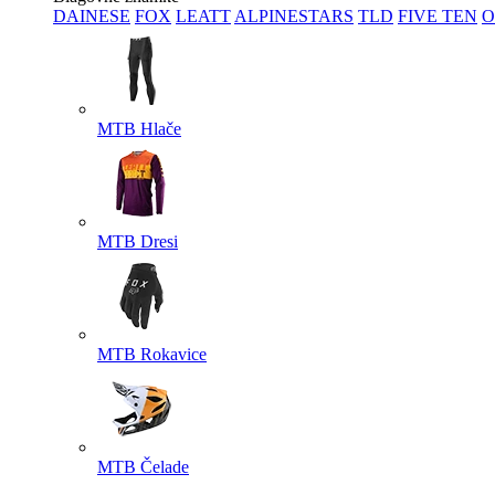
DAINESE
FOX
LEATT
ALPINESTARS
TLD
FIVE TEN
O
MTB Hlače
MTB Dresi
MTB Rokavice
MTB Čelade