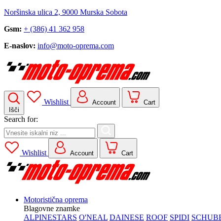
Noršinska ulica 2, 9000 Murska Sobota
Gsm:
+ (386) 41 362 958
E-naslov:
info@moto-oprema.com
Wishlist
Account
Cart
Išči
Search for:
Wishlist
Account
Cart
Motoristična oprema
Blagovne znamke
ALPINESTARS
O'NEAL
DAINESE
ROOF
SPIDI
SCHUB