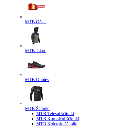
MTB Očala
MTB Jakne
MTB Obutev
MTB Ščitniki
MTB Telesni ščitniki
MTB Komolčni ščitniki
MTB Kolenski ščitniki