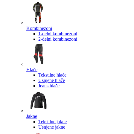
Kombinezoni
1-delni kombinezoni
2-delni kombinezoni
Hlače
Tekstilne hlače
Usnjene hlače
Jeans hlače
Jakne
Tekstilne jakne
Usnjene jakne