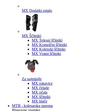
MX Dodatki ostalo
MX Ščitniki
MX Telesni ščitniki
MX Komolčni ščitniki
MX Kolenski ščitniki
MX Vratni ščitniki
Za najmlajše
MX rokavice
MX čelade
MX očala
MX ščitniki
MX hlače
MTB - kolesarska oprema
Blagovne znamke