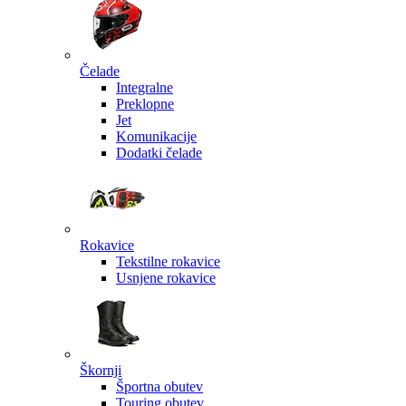
Čelade
Integralne
Preklopne
Jet
Komunikacije
Dodatki čelade
Rokavice
Tekstilne rokavice
Usnjene rokavice
Škornji
Športna obutev
Touring obutev