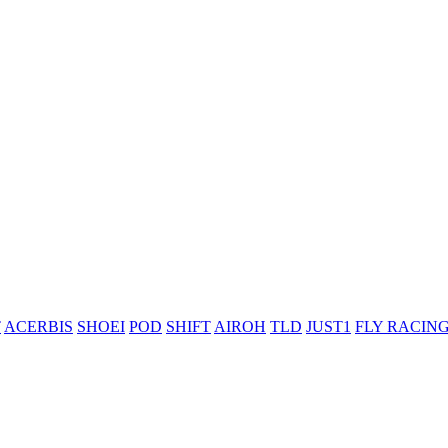
T
ACERBIS
SHOEI
POD
SHIFT
AIROH
TLD
JUST1
FLY RACIN