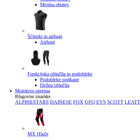
Mestna obutev
Ščitniki in airbagi
Airbagi
Funkcijska oblačila in podobleke
Podobleke podkape
Dežna oblačila
Motokros oprema
Blagovne znamke
ALPINESTARS
DAINESE
FOX
UFO
EVS
SCOTT
LEAT
MX Hlače