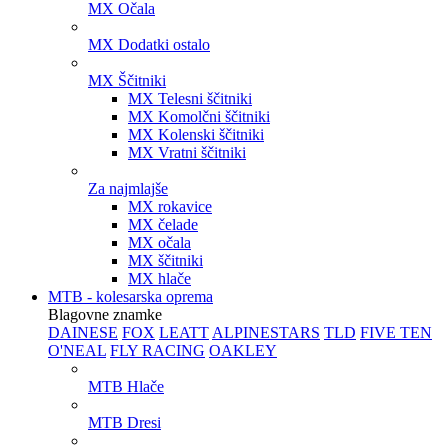
MX Očala
MX Dodatki ostalo
MX Ščitniki
MX Telesni ščitniki
MX Komolčni ščitniki
MX Kolenski ščitniki
MX Vratni ščitniki
Za najmlajše
MX rokavice
MX čelade
MX očala
MX ščitniki
MX hlače
MTB - kolesarska oprema
Blagovne znamke
DAINESE
FOX
LEATT
ALPINESTARS
TLD
FIVE TEN
O'NEAL
FLY RACING
OAKLEY
MTB Hlače
MTB Dresi