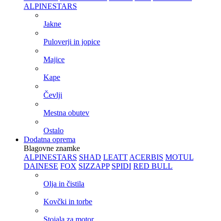
ALPINESTARS
Jakne
Puloverji in jopice
Majice
Kape
Čevlji
Mestna obutev
Ostalo
Dodatna oprema
Blagovne znamke
ALPINESTARS
SHAD
LEATT
ACERBIS
MOTUL
DAINESE
FOX
SIZZAPP
SPIDI
RED BULL
Olja in čistila
Kovčki in torbe
Stojala za motor