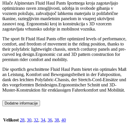
Hlače Alpinestars Fluid Haul Pants športnega kroja zagotavljajo
optimizirano raven zmogljivosti, udobja in svobode gibanja v
voznem položaju, zahvaljujoč lahkemu materjalu iz polifabrične
tkanine, raztegljivim manšetnim panelom in vnaprej ukrivljeni
zasnovi nog. Ergonomski kroj in konstrukcija s 3D vzorcem
zagotavljata vrhunsko udobje in mobilnost voznika.
The sport fit Fluid Haul Pants offer optimized levels of performance,
comfort, and freedom of movement in the riding position, thanks to
their polyfabric lightweight chassis, stretch corduroy panels and pre-
curved leg design.Ergonomic cut and 3D pattern construction for
premium rider comfort and mobility.
Die sportlich geschnittene Fluid Haul Pants bietet ein optimales Maß
an Leistung, Komfort und Bewegungsfreiheit in der Fahrposition,
dank des leichten Polyfabric-Chassis, der Stretch-Cord-Einsätze und
des vorgeformten Beindesigns.Ergonomischer Schnitt und 3D-
Muster-Konstruktion für erstklassigen Fahrerkomfort und Mobilität.
Dodatne informacije
Velikost
28
,
30
,
32
,
34
,
36
,
38
,
40