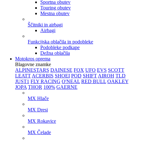
Športna obutev
Touring obutev
Mestna obutev
Ščitniki in airbagi
Airbagi
Funkcijska oblačila in podobleke
Podobleke podkape
Dežna oblačila
Motokros oprema
Blagovne znamke
ALPINESTARS
DAINESE
FOX
UFO
EVS
SCOTT
LEATT
ACERBIS
SHOEI
POD
SHIFT
AIROH
TLD
JUST1
FLY RACING
O'NEAL
RED BULL
OAKLEY
JOPA
THOR
100%
GAERNE
MX Hlače
MX Dresi
MX Rokavice
MX Čelade