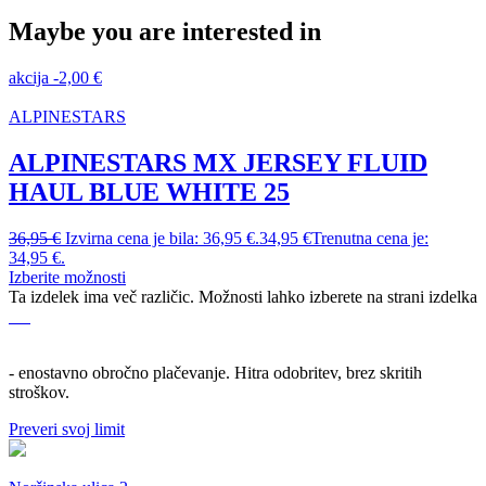
Maybe you are interested in
akcija
-
2,00
€
ALPINESTARS
ALPINESTARS MX JERSEY FLUID
HAUL BLUE WHITE 25
36,95
€
Izvirna cena je bila: 36,95 €.
34,95
€
Trenutna cena je:
34,95 €.
Izberite možnosti
Ta izdelek ima več različic. Možnosti lahko izberete na strani izdelka
- enostavno obročno plačevanje. Hitra odobritev, brez skritih
stroškov.
Preveri svoj limit