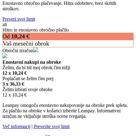
Enostavno obročno plačevanje. Hitra odobritev, brez skritih
stroškov.
Preveri svoj limit
ali
Hitro in enostavno obročno plačilo
Od
10,24
€
Vaš mesečni obrok
Obročni izračun
Enostavni nakupi na obroke
Želim, da bi bil moj obrok čim nižji
12 x
10,24
€
Poplačati se želim čim prej
3 x
36,33
€
Želim izbrati svoje obroke
12 x
10,24
€
Leanpay omogoča enostavno nakupovanje na obroke prek spleta.
Za plačilo na obroke v košarici izberite Leanpay. Informativni
izračun ne vključuje stroška ocene tveganja.
Več informacij
|
Preverite svoj limit