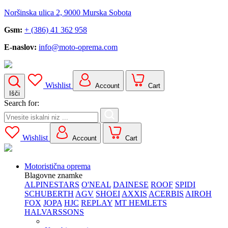
Noršinska ulica 2, 9000 Murska Sobota
Gsm:
+ (386) 41 362 958
E-naslov:
info@moto-oprema.com
Wishlist
Account
Cart
Išči
Search for:
Wishlist
Account
Cart
Motoristična oprema
Blagovne znamke
ALPINESTARS
O'NEAL
DAINESE
ROOF
SPIDI
SCHUBERTH
AGV
SHOEI
AXXIS
ACERBIS
AIROH
FOX
JOPA
HJC
REPLAY
MT HEMLETS
HALVARSSONS