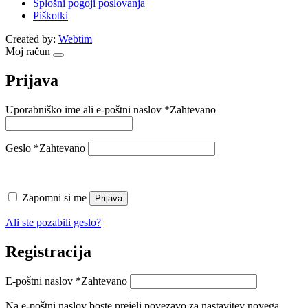
Splošni pogoji poslovanja
Piškotki
Created by:
Webtim
Moj račun
Prijava
Uporabniško ime ali e-poštni naslov
*
Zahtevano
Geslo
*
Zahtevano
Zapomni si me
Prijava
Ali ste pozabili geslo?
Registracija
E-poštni naslov
*
Zahtevano
Na e-poštni naslov boste prejeli povezavo za nastavitev novega