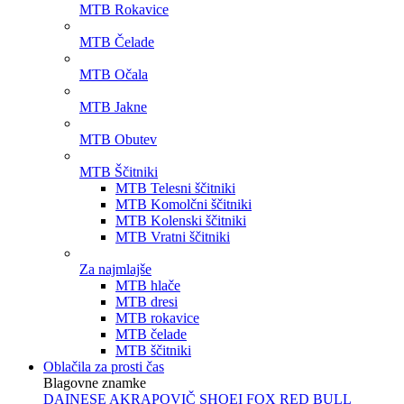
MTB Rokavice
MTB Čelade
MTB Očala
MTB Jakne
MTB Obutev
MTB Ščitniki
MTB Telesni ščitniki
MTB Komolčni ščitniki
MTB Kolenski ščitniki
MTB Vratni ščitniki
Za najmlajše
MTB hlače
MTB dresi
MTB rokavice
MTB čelade
MTB ščitniki
Oblačila za prosti čas
Blagovne znamke
DAINESE
AKRAPOVIČ
SHOEI
FOX
RED BULL