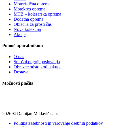
Motoristična oprema
Motokros oprema
MTB – kolesarska oprema
Dodatna oprema
Oblačila za prosti čas
Nova kolekcija
Akcije
Pomoč uporabnikom
O nas
Splošni pogoji poslovanja
Obrazec odstop od nakupa
Dostava
Možnosti plačila
2026 © Damijan Miklavič s. p.
Politika zasebnosti in varovanje osebnih podatkov