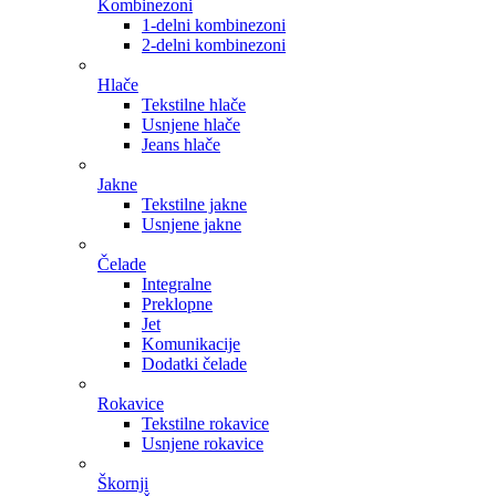
Kombinezoni
1-delni kombinezoni
2-delni kombinezoni
Hlače
Tekstilne hlače
Usnjene hlače
Jeans hlače
Jakne
Tekstilne jakne
Usnjene jakne
Čelade
Integralne
Preklopne
Jet
Komunikacije
Dodatki čelade
Rokavice
Tekstilne rokavice
Usnjene rokavice
Škornji