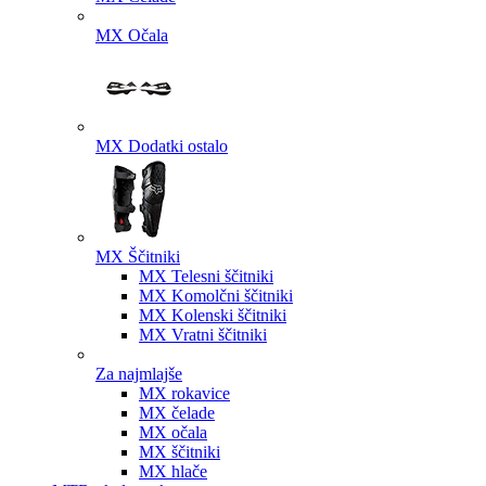
MX Očala
MX Dodatki ostalo
MX Ščitniki
MX Telesni ščitniki
MX Komolčni ščitniki
MX Kolenski ščitniki
MX Vratni ščitniki
Za najmlajše
MX rokavice
MX čelade
MX očala
MX ščitniki
MX hlače