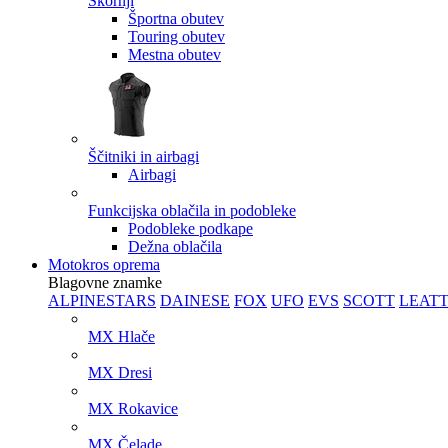
Škornji
Športna obutev
Touring obutev
Mestna obutev
Ščitniki in airbagi
Airbagi
Funkcijska oblačila in podobleke
Podobleke podkape
Dežna oblačila
Motokros oprema
Blagovne znamke
ALPINESTARS
DAINESE
FOX
UFO
EVS
SCOTT
LEAT
MX Hlače
MX Dresi
MX Rokavice
MX Čelade