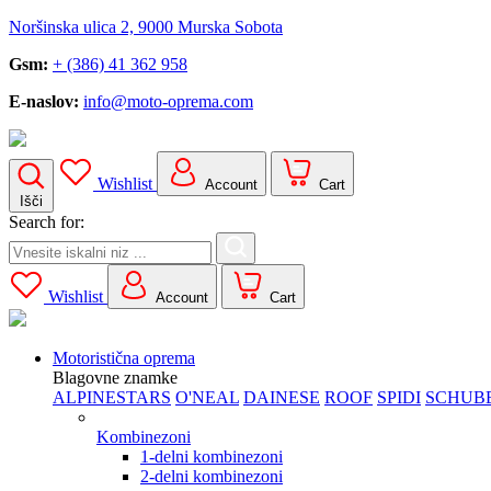
Noršinska ulica 2, 9000 Murska Sobota
Gsm:
+ (386) 41 362 958
E-naslov:
info@moto-oprema.com
Wishlist
Account
Cart
Išči
Search for:
Wishlist
Account
Cart
Motoristična oprema
Blagovne znamke
ALPINESTARS
O'NEAL
DAINESE
ROOF
SPIDI
SCHUB
Kombinezoni
1-delni kombinezoni
2-delni kombinezoni