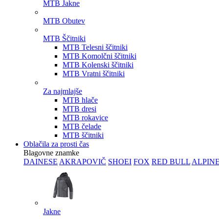
MTB Jakne
MTB Obutev
MTB Ščitniki
MTB Telesni ščitniki
MTB Komolčni ščitniki
MTB Kolenski ščitniki
MTB Vratni ščitniki
Za najmlajše
MTB hlače
MTB dresi
MTB rokavice
MTB čelade
MTB ščitniki
Oblačila za prosti čas
Blagovne znamke
DAINESE
AKRAPOVIČ
SHOEI
FOX
RED BULL
ALPIN
Jakne