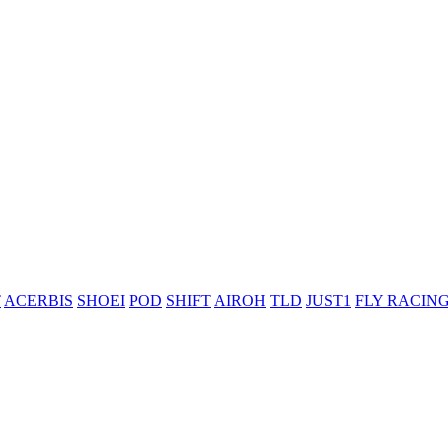
T
ACERBIS
SHOEI
POD
SHIFT
AIROH
TLD
JUST1
FLY RACIN