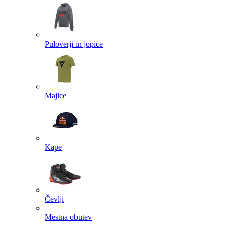
Puloverji in jopice
Majice
Kape
Čevlji
Mestna obutev