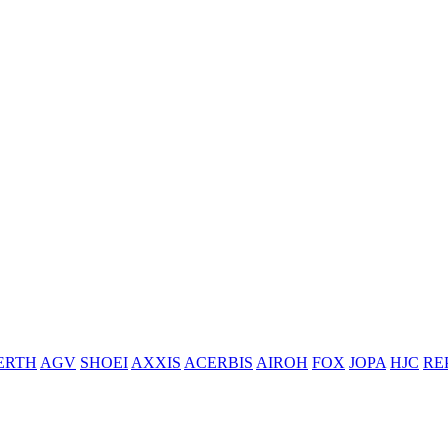
ERTH
AGV
SHOEI
AXXIS
ACERBIS
AIROH
FOX
JOPA
HJC
RE