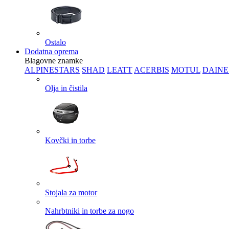
Ostalo
Dodatna oprema
Blagovne znamke
ALPINESTARS
SHAD
LEATT
ACERBIS
MOTUL
DAINE
Olja in čistila
Kovčki in torbe
Stojala za motor
Nahrbtniki in torbe za nogo