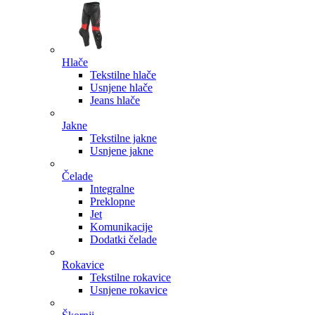
Hlače
Tekstilne hlače
Usnjene hlače
Jeans hlače
Jakne
Tekstilne jakne
Usnjene jakne
Čelade
Integralne
Preklopne
Jet
Komunikacije
Dodatki čelade
Rokavice
Tekstilne rokavice
Usnjene rokavice