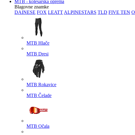
MTB - kolesarska oprema
Blagovne znamke
DAINESE
FOX
LEATT
ALPINESTARS
TLD
FIVE TEN
O
MTB Hlače
MTB Dresi
MTB Rokavice
MTB Čelade
MTB Očala